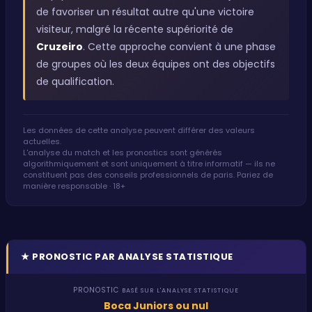
de favoriser un résultat autre qu'une victoire
visiteur, malgré la récente supériorité de
Cruzeiro
. Cette approche convient à une phase
de groupes où les deux équipes ont des objectifs
de qualification.
Les données de cette analyse peuvent différer des valeurs
actuelles.
L'analyse du match et les pronostics sont générés
algorithmiquement et sont uniquement à titre informatif — ils ne
constituent pas des conseils professionnels de paris. Pariez de
manière responsable · 18+
★
PRONOSTIC PAR ANALYSE STATISTIQUE
PRONOSTIC
BASÉ SUR L'ANALYSE STATISTIQUE
Boca Juniors ou nul