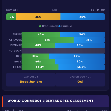
DOMICILE
NUL
EXTÉRIEUR
10%
45%
45%
Boca Juniors
Cruzeiro
FORME
46%
54%
ATTAQUE
63%
38%
DÉFENSE
40%
60%
POISSON
H2H
33%
67%
BUTS
40%
60%
TOTAL
44.4%
55.8%
VAINQUEUR
VICTOIRE OU NUL
Boca Juniors
Oui
WORLD
CONMEBOL LIBERTADORES
CLASSEMENT
NR
ÉQUIPE
MJ
V
N
D
PTS