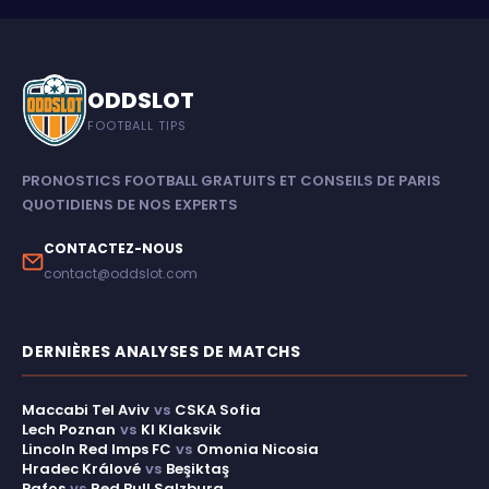
ODDSLOT
FOOTBALL TIPS
PRONOSTICS FOOTBALL GRATUITS ET CONSEILS DE PARIS
QUOTIDIENS DE NOS EXPERTS
CONTACTEZ-NOUS
contact@oddslot.com
DERNIÈRES ANALYSES DE MATCHS
Maccabi Tel Aviv
vs
CSKA Sofia
Lech Poznan
vs
KI Klaksvik
Lincoln Red Imps FC
vs
Omonia Nicosia
Hradec Králové
vs
Beşiktaş
Pafos
vs
Red Bull Salzburg