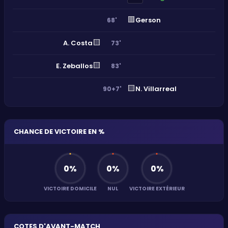
🟥
Gerson
68'
🟨
A. Costa
73'
🟨
E. Zeballos
83'
🟨
N. Villarreal
90+7'
CHANCE DE VICTOIRE EN %
0
%
0
%
0
%
VICTOIRE DOMICILE
NUL
VICTOIRE EXTÉRIEUR
COTES D'AVANT-MATCH