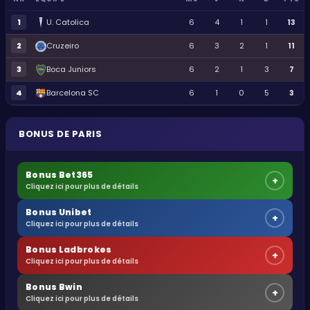
1
U. Catolica
6
4
1
1
13
2
Cruzeiro
6
3
2
1
11
3
Boca Juniors
6
2
1
3
7
4
Barcelona SC
6
1
0
5
3
BONUS DE PARIS
Bonus Bet365
+
Cliquez ici pour plus de détails
Bonus Unibet
+
Cliquez ici pour plus de détails
Bonus Ladbrokes
+
Cliquez ici pour plus de détails
Bonus Bwin
+
Cliquez ici pour plus de détails