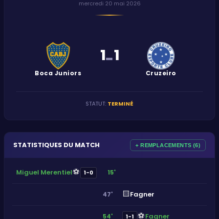
mercredi 20 mai 2026
1
1
-
Boca Juniors
Cruzeiro
STATUT
:
TERMINÉ
STATISTIQUES DU MATCH
+ REMPLACEMENTS (6)
⚽
Miguel Merentiel
15'
1-0
🟨
Fagner
47'
⚽
Fagner
54'
1-1