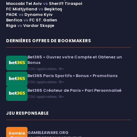
Maccabi Tel Aviv
vs
Sheriff Tiraspol
FC Midtjylland
vs
Beşiktaş
PAOK
vs
Dynamo Kyiv
Benfica
vs
FC ST. Gallen
Riga
vs
Vardar Skopje
DERNIÈRES OFFRES DE BOOKMAKERS
Bet365 » Ouvrez votre Compte et Obtenez un
Bonus
CGU applicables. 18+
Bet365 Paris Sportifs » Bonus » Promotions
CGU applicables. 18+
Bet365 Créateur de Paris » Pari Personnalisé
CGU applicables. 18+
JEU RESPONSABLE
GAMBLEAWARE.ORG
Gamble