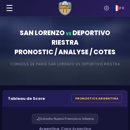
☰
FR
SAN LORENZO
DEPORTIVO
VS
RIESTRA
PRONOSTIC / ANALYSE / COTES
CONSEILS DE PARIS
SAN LORENZO
VS
DEPORTIVO RIESTRA
Tableau de Score
PRONOSTICS ARGENTINA
🏏
Estadio Nuevo Francisco Urbano
Argentina
:
Copa Argentina