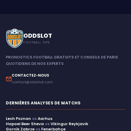
ODDSLOT
FOOTBALL TIPS
PRONOSTICS FOOTBALL GRATUITS ET CONSEILS DE PARIS
QUOTIDIENS DE NOS EXPERTS
CONTACTEZ-NOUS
contact@oddslot.com
DERNIÈRES ANALYSES DE MATCHS
Lech Poznan
vs
Aarhus
Hapoel Beer Sheva
vs
Vikingur Reykjavik
Gornik Zabrze
vs
Fenerbahçe