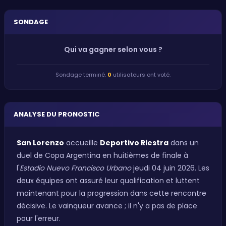
SONDAGE
Qui va gagner selon vous ?
Sondage terminé.
0
utilisateurs ont voté.
ANALYSE DU PRONOSTIC
San Lorenzo
accueille
Deportivo Riestra
dans un
duel de Copa Argentina en huitièmes de finale à
l'
Estadio Nuevo Francisco Urbano
jeudi 04 juin 2026. Les
deux équipes ont assuré leur qualification et luttent
maintenant pour la progression dans cette rencontre
décisive. Le vainqueur avance ; il n'y a pas de place
pour l'erreur.