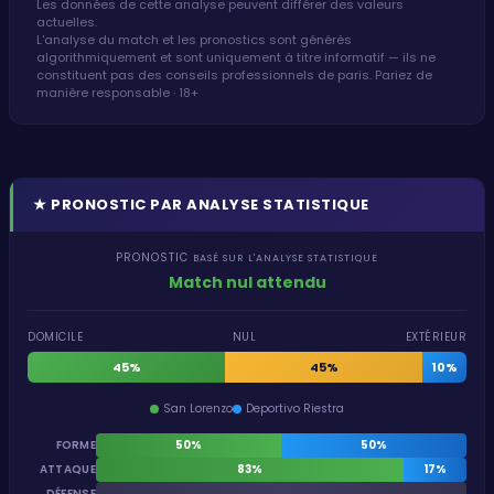
Les données de cette analyse peuvent différer des valeurs
actuelles.
L'analyse du match et les pronostics sont générés
algorithmiquement et sont uniquement à titre informatif — ils ne
constituent pas des conseils professionnels de paris. Pariez de
manière responsable · 18+
★
PRONOSTIC PAR ANALYSE STATISTIQUE
PRONOSTIC
BASÉ SUR L'ANALYSE STATISTIQUE
Match nul attendu
DOMICILE
NUL
EXTÉRIEUR
45%
45%
10%
San Lorenzo
Deportivo Riestra
FORME
50%
50%
ATTAQUE
83%
17%
DÉFENSE