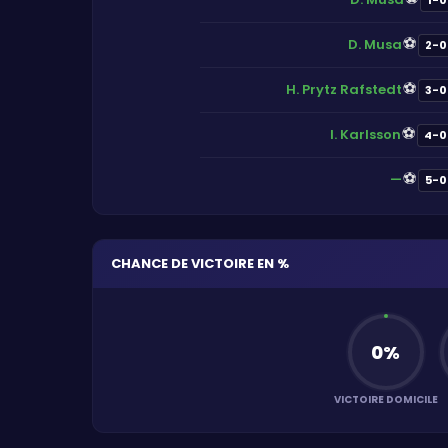
⚽
D. Musa
2-0
⚽
H. Prytz Rafstedt
3-0
⚽
I. Karlsson
4-0
⚽
—
5-0
CHANCE DE VICTOIRE EN %
0
%
VICTOIRE DOMICILE