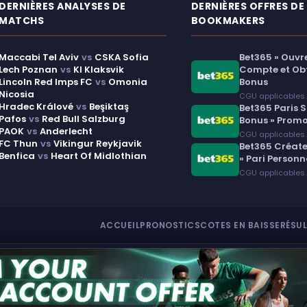
DERNIÈRES ANALYSES DE
DERNIÈRES OFFRES DE
MATCHS
BOOKMAKERS
Maccabi Tel Aviv
vs
CSKA Sofia
Bet365 » Ouvr
Lech Poznan
vs
KI Klaksvik
Compte et Ob
Lincoln Red Imps FC
vs
Omonia
Bonus
Nicosia
CGU applicables.
Hradec Králové
vs
Beşiktaş
Bet365 Paris S
Pafos
vs
Red Bull Salzburg
Bonus » Promo
PAOK
vs
Anderlecht
CGU applicables.
FC Thun
vs
Vikingur Reykjavik
Bet365 Créate
Benfica
vs
Heart Of Midlothian
» Pari Personn
CGU applicables.
ACCUEIL
PRONOSTICS
COTES EN BAISSE
RÉSU