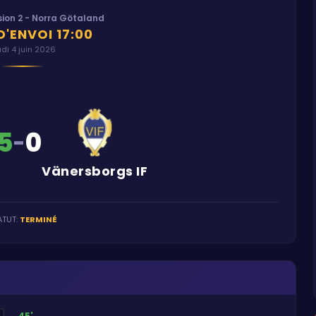
sion 2 - Norra Götaland
D'ENVOI
17:00
udi 4 juin 2026
5
0
-
Vänersborgs IF
ATUT
:
TERMINÉ
45'