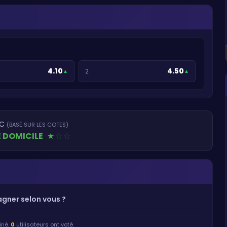
4.10
4.50
2
▲
▲
IC
(BASÉ SUR LES COTES)
 DOMICILE
★
★
★
agner selon vous ?
né.
0
utilisateurs ont voté.