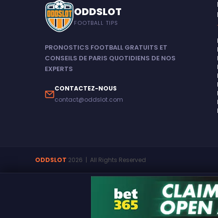
ODDSLOT
FOOTBALL TIPS
PRONOSTICS FOOTBALL GRATUITS ET
CONSEILS DE PARIS QUOTIDIENS DE NOS
EXPERTS
CONTACTEZ-NOUS
contact@oddslot.com
ODDSLOT
2026
| All Rights Reserved