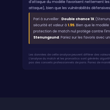
d'attaque du modèle favorisent nettement les
attaque), bien que les vulnérabilités défensiv
Pari à surveiller :
Double chance 1X
(Stenung
sécurité et valeur à
1.95
. Bien que le modèl
protection de match nul protège contre l'imp
Stenungsund
. Pariez sur les favoris avec un
Les données de cette analyse peuvent différer des valeurs
L'analyse du match et les pronostics sont générés algorith
pas des conseils professionnels de paris. Pariez de maniè