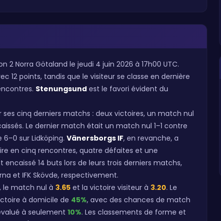
on 2 Norra Götaland le jeudi 4 juin 2026 à 17h00 UTC.
 12 points, tandis que le visiteur se classe en dernière
encontres.
Stenungsund
est le favori évident du
r ses cinq derniers matchs : deux victoires, un match nul
aissés. Le dernier match était un match nul 1–1 contre
 6–0 sur Lidköping.
Vänersborgs IF
, en revanche, a
oire en cinq rencontres, quatre défaites et une
t encaissé 14 buts lors de leurs trois derniers matchs,
rna et IFK Skövde, respectivement.
, le match nul à
3.65
et la victoire visiteur à
3.20
. Le
ictoire à domicile de
45%
, avec des chances de match
t évalué à seulement
10%
. Les classements de forme et