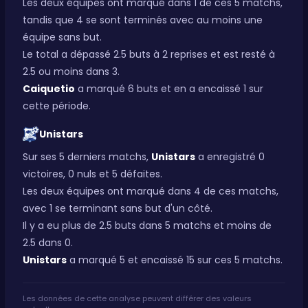
Les deux équipes ont marqué dans
1
de ces
5
matchs,
tandis que
4
se sont terminés avec au moins une
équipe sans but.
Le total a dépassé 2.5 buts à
2
reprises
et est resté à
2.5 ou moins dans
3
.
Caiquetio
a marqué
6
buts et en a encaissé
1
sur
cette période.
Unistars
Sur ses
5
derniers matchs,
Unistars
a enregistré
0
victoires
,
0
nuls
et
5
défaites
.
Les deux équipes ont marqué dans
4
de ces matchs,
avec
1
se terminant sans but d'un côté.
Il y a eu plus de 2.5 buts dans
5
matchs
et moins de
2.5 dans
0
.
Unistars
a marqué
5
et encaissé
15
sur ces
5
matchs.
Les données de cette analyse peuvent différer des valeurs