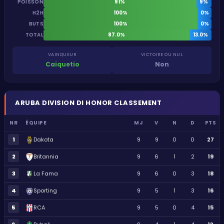
POISSON
91%
9%
H2H
100%
0%
BUTS
100%
0%
TOTAL
87.0%
13.0%
VAINQUEUR
VICTOIRE OU NUL
Caiquetio
Non
ARUBA
DIVISION DI HONOR
CLASSEMENT
NR
ÉQUIPE
MJ
V
N
D
PTS
1
Dakota
9
9
0
0
27
2
Britannia
9
6
1
2
19
3
La Fama
9
6
0
3
18
4
Sporting
9
5
1
3
16
5
RCA
9
5
0
4
15