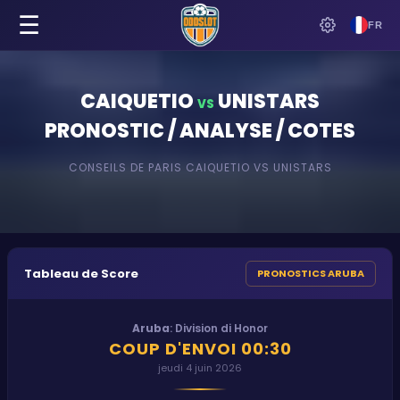
☰
FR
CAIQUETIO
UNISTARS
VS
PRONOSTIC / ANALYSE / COTES
CONSEILS DE PARIS
CAIQUETIO
VS
UNISTARS
Tableau de Score
PRONOSTICS ARUBA
Aruba
:
Division di Honor
COUP D'ENVOI
00:30
jeudi 4 juin 2026