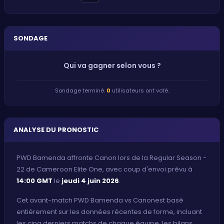
SONDAGE
Qui va gagner selon vous ?
Sondage terminé.
0
utilisateurs ont voté.
ANALYSE DU PRONOSTIC
PWD Bamenda
affronte
Canon
lors de la Regular Season -
22
de
Cameroon
Elite One
, avec coup d'envoi prévu à
14:00
GMT
le
jeudi 4 juin 2026
.
Cet avant-match
PWD Bamenda
vs
Canon
est basé
entièrement sur les données récentes de forme, incluant
les cinq derniers matchs de chaque équipe, les bilans