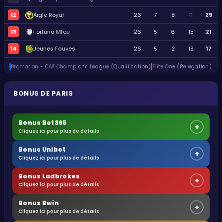
12
Aigle Royal
26
7
8
11
29
13
Fortuna Mfou
26
5
6
15
21
14
Jeunes Fauves
26
5
2
19
17
Promotion - CAF Champions League (Qualification)
Elite One (Relegation)
BONUS DE PARIS
Bonus Bet365
+
Cliquez ici pour plus de détails
Bonus Unibet
+
Cliquez ici pour plus de détails
Bonus Ladbrokes
+
Cliquez ici pour plus de détails
Bonus Bwin
+
Cliquez ici pour plus de détails