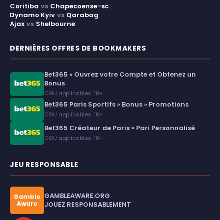
Coritiba
vs
Chapecoense-sc
Dynamo Kyiv
vs
Qarabag
Ajax
vs
Shelbourne
DERNIÈRES OFFRES DE BOOKMAKERS
Bet365 » Ouvrez votre Compte et Obtenez un
Bonus
CGU applicables. 18+
Bet365 Paris Sportifs » Bonus » Promotions
CGU applicables. 18+
Bet365 Créateur de Paris » Pari Personnalisé
CGU applicables. 18+
JEU RESPONSABLE
GAMBLEAWARE.ORG
Gamble
Aware
JOUEZ RESPONSABLEMENT