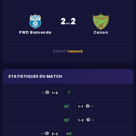
2
2
-
PWD Bamenda
Canon
STATUT
:
TERMINÉ
STATISTIQUES DU MATCH
⚽
—
1'
1-0
⚽
—
25'
1-1
⚽
—
38'
1-2
⚽
—
49'
2-2