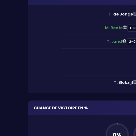

T. de Jonge
⚽
M. Rente
1-0
⚽
T. Land
2-0

T. Blokzijl
CHANCE DE VICTOIRE EN %
0
%