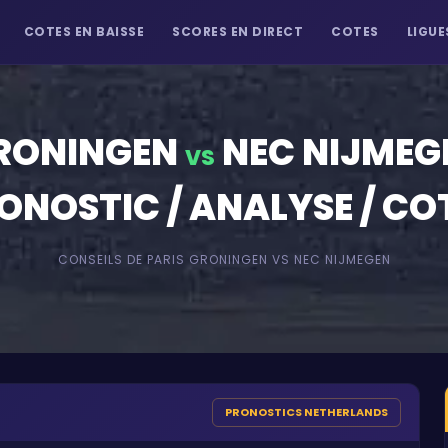
COTES EN BAISSE
SCORES EN DIRECT
COTES
LIGUE
RONINGEN
NEC NIJMEG
VS
ONOSTIC / ANALYSE / CO
CONSEILS DE PARIS
GRONINGEN
VS
NEC NIJMEGEN
PRONOSTICS NETHERLANDS