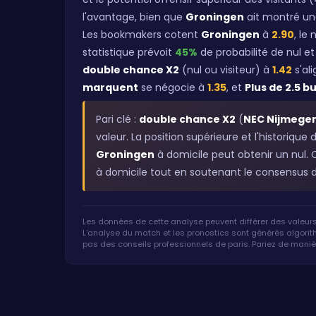
l'avantage, bien que
Groningen
ait montré une
Les bookmakers cotent
Groningen
à
2.90
, le 
statistique prévoit
45%
de probabilité de nul e
double chance X2
(nul ou visiteur) à
1.42
s'al
marquent
se négocie à
1.35
, et
Plus de 2.5 b
Pari clé :
double chance X2
(
NEC Nijmege
valeur. La position supérieure et l'historique
Groningen
à domicile peut obtenir un nul. C
à domicile tout en soutenant le consensus d
Les données de cette analyse peuvent différer des valeurs
L'analyse du match et les pronostics sont générés algorith
pas des conseils professionnels de paris. Pariez de maniè