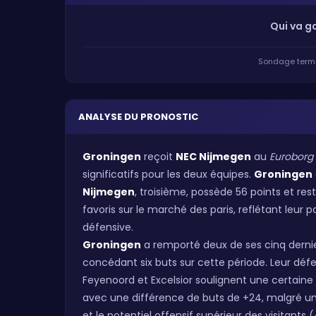
Qui va g
Sondage termi
ANALYSE DU PRONOSTIC
Groningen
reçoit
NEC Nijmegen
au
Euroborg
significatifs pour les deux équipes.
Groningen
Nijmegen
, troisième, possède 56 points et res
favoris sur le marché des paris, reflétant leur p
défensive.
Groningen
a remporté deux de ses cinq derni
concédant six buts sur cette période. Leur défe
Feyenoord et Excelsior soulignent une certain
avec une différence de buts de +24, malgré une s
et le potentiel offensif supérieur des visitant