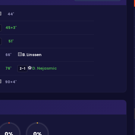

44'
45+3'
51'
🟨
B. Linssen
66'
⚽
D. Nejasmic
76'
2-1

90+4'
0
%
0
%