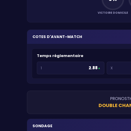
VICTOIRE DOMICILE
COTES D'AVANT-MATCH
Temps réglementaire
2.88
1
X
▲
PRONOST
DOUBLE CHAN
SONDAGE