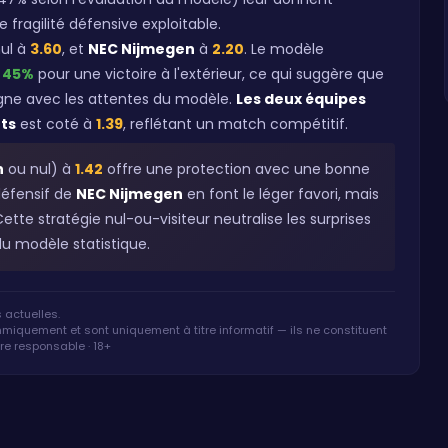
 fragilité défensive exploitable.
nul à
3.60
, et
NEC Nijmegen
à
2.20
. Le modèle
t
45%
pour une victoire à l'extérieur, ce qui suggère que
igne avec les attentes du modèle.
Les deux équipes
uts
est coté à
1.39
, reflétant un match compétitif.
n
ou nul) à
1.42
offre une protection avec une bonne
 défensif de
NEC Nijmegen
en font le léger favori, mais
ette stratégie nul-ou-visiteur neutralise les surprises
u modèle statistique.
 actuelles.
miquement et sont uniquement à titre informatif — ils ne constituent
re responsable · 18+