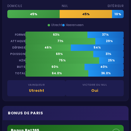
DOMICILE
NUL
EXTÉRIEUR
45%
45%
10%
Utrecht
Heerenveen
FORME
63%
37%
ATTAQUE
71%
29%
DÉFENSE
46%
54%
POISSON
69%
31%
H2H
75%
25%
BUTS
60%
40%
TOTAL
64.0%
36.0%
VAINQUEUR
VICTOIRE OU NUL
Utrecht
Oui
BONUS DE PARIS
Bonus Bet365