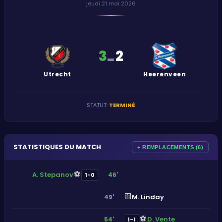
jeudi 21 mai 2026
3
2
-
Utrecht
Heerenveen
STATUT
:
TERMINÉ
STATISTIQUES DU MATCH
+ REMPLACEMENTS (6)
⚽
A. Stepanov
46'
1-0
🟨
M. Linday
49'
⚽
D. Vente
54'
1-1