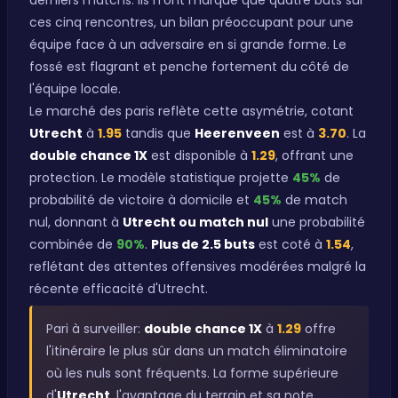
derniers matchs. Ils n'ont marqué que quatre buts sur
ces cinq rencontres, un bilan préoccupant pour une
équipe face à un adversaire en si grande forme. Le
fossé est flagrant et penche fortement du côté de
l'équipe locale.
Le marché des paris reflète cette asymétrie, cotant
Utrecht
à
1.95
tandis que
Heerenveen
est à
3.70
. La
double chance 1X
est disponible à
1.29
, offrant une
protection. Le modèle statistique projette
45%
de
probabilité de victoire à domicile et
45%
de match
nul, donnant à
Utrecht ou match nul
une probabilité
combinée de
90%
.
Plus de 2.5 buts
est coté à
1.54
,
reflétant des attentes offensives modérées malgré la
récente efficacité d'Utrecht.
Pari à surveiller:
double chance 1X
à
1.29
offre
l'itinéraire le plus sûr dans un match éliminatoire
où les nuls sont fréquents. La forme supérieure
d'
Utrecht
, l'avantage du terrain et sa note