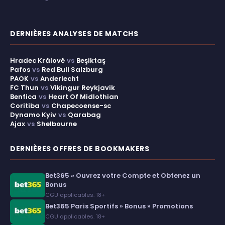
DERNIÈRES ANALYSES DE MATCHS
Hradec Králové
vs
Beşiktaş
Pafos
vs
Red Bull Salzburg
PAOK
vs
Anderlecht
FC Thun
vs
Vikingur Reykjavik
Benfica
vs
Heart Of Midlothian
Coritiba
vs
Chapecoense-sc
Dynamo Kyiv
vs
Qarabag
Ajax
vs
Shelbourne
DERNIÈRES OFFRES DE BOOKMAKERS
Bet365 » Ouvrez votre Compte et Obtenez un
Bonus
CGU applicables. 18+
Bet365 Paris Sportifs » Bonus » Promotions
CGU applicables. 18+