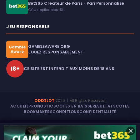
Bet365 Créateur de Paris » Pari Personnalisé
CGU applicables. 18+
JEU RESPONSABLE
GAMBLEAWARE.ORG
Gamble
Aware
JOUEZ RESPONSABLEMENT
18+
CE SITE EST INTERDIT AUX MOINS DE 18 ANS
ODDSLOT
2026
| All Rights Reserved
ACCUEIL
PRONOSTICS
COTES EN BAISSE
RÉSULTATS
COTES
BOOKMAKERS
CONDITIONS
CONFIDENTIALITÉ