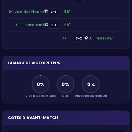
⚽
M. van der Hoorn
56'
2-1
⚽
S. El Karouani
58'
3-1
⚽
J. Trenskow
77'
3-2
CHANCE DE VICTOIRE EN %
0
%
0
%
0
%
VICTOIRE DOMICILE
NUL
VICTOIRE EXTÉRIEUR
COTES D'AVANT-MATCH