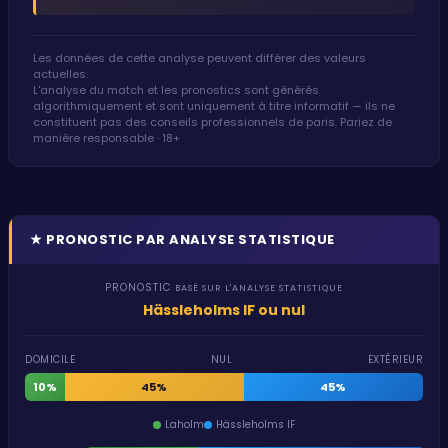
Les données de cette analyse peuvent différer des valeurs
actuelles.
L'analyse du match et les pronostics sont générés
algorithmiquement et sont uniquement à titre informatif — ils ne
constituent pas des conseils professionnels de paris. Pariez de
manière responsable · 18+
★
PRONOSTIC PAR ANALYSE STATISTIQUE
PRONOSTIC
BASÉ SUR L'ANALYSE STATISTIQUE
Hässleholms IF ou nul
DOMICILE
NUL
EXTÉRIEUR
10%
45%
45%
Laholm
Hässleholms IF