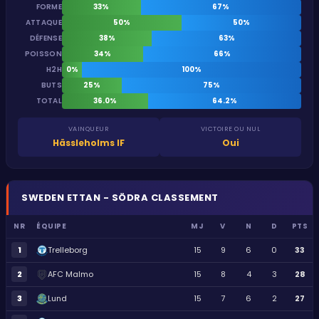
FORME
33%
67%
ATTAQUE
50%
50%
DÉFENSE
38%
63%
POISSON
34%
66%
H2H
0%
100%
BUTS
25%
75%
TOTAL
36.0%
64.2%
VAINQUEUR
VICTOIRE OU NUL
Hässleholms IF
Oui
SWEDEN
ETTAN - SÖDRA
CLASSEMENT
NR
ÉQUIPE
MJ
V
N
D
PTS
1
Trelleborg
15
9
6
0
33
2
AFC Malmo
15
8
4
3
28
3
Lund
15
7
6
2
27