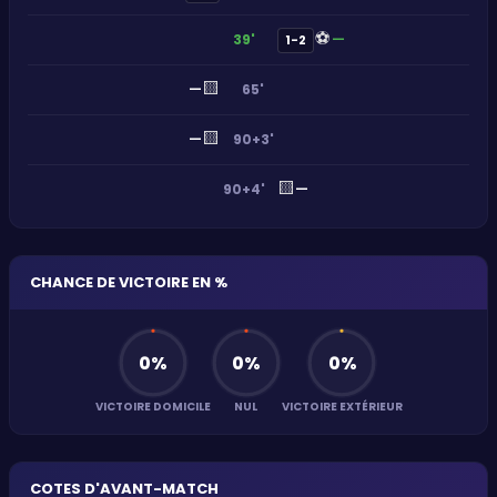
⚽
—
39'
1-2
🟨
—
65'
🟨
—
90+3'
🟨
—
90+4'
CHANCE DE VICTOIRE EN %
0
%
0
%
0
%
VICTOIRE DOMICILE
NUL
VICTOIRE EXTÉRIEUR
COTES D'AVANT-MATCH