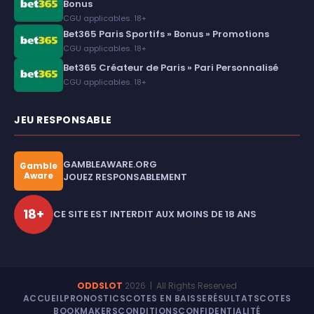
Bonus
CGU applicables. 18+
Bet365 Paris Sportifs » Bonus » Promotions
CGU applicables. 18+
Bet365 Créateur de Paris » Pari Personnalisé
CGU applicables. 18+
JEU RESPONSABLE
GAMBLEAWARE.ORG
Gamble
Aware
JOUEZ RESPONSABLEMENT
18+
CE SITE EST INTERDIT AUX MOINS DE 18 ANS
ODDSLOT
2026
| All Rights Reserved
ACCUEIL
PRONOSTICS
COTES EN BAISSE
RÉSULTATS
COTES
BOOKMAKERS
CONDITIONS
CONFIDENTIALITÉ