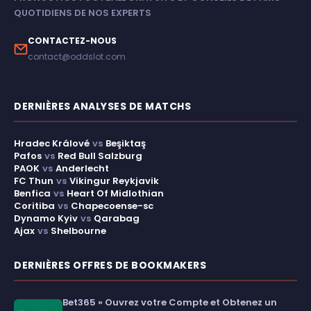
QUOTIDIENS DE NOS EXPERTS
CONTACTEZ-NOUS
contact@oddslot.com
DERNIÈRES ANALYSES DE MATCHS
Hradec Králové
vs
Beşiktaş
Pafos
vs
Red Bull Salzburg
PAOK
vs
Anderlecht
FC Thun
vs
Vikingur Reykjavik
Benfica
vs
Heart Of Midlothian
Coritiba
vs
Chapecoense-sc
Dynamo Kyiv
vs
Qarabag
Ajax
vs
Shelbourne
DERNIÈRES OFFRES DE BOOKMAKERS
Bet365 » Ouvrez votre Compte et Obtenez un