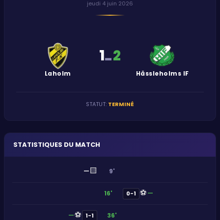
jeudi 4 juin 2026
1
2
-
Laholm
Hässleholms IF
STATUT
:
TERMINÉ
STATISTIQUES DU MATCH
🟨
—
9'
⚽
—
16'
0-1
⚽
—
36'
1-1