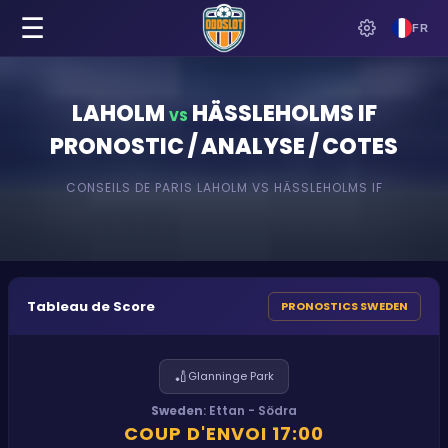
☰
FR
LAHOLM
HÄSSLEHOLMS IF
VS
PRONOSTIC / ANALYSE / COTES
CONSEILS DE PARIS
LAHOLM
VS
HÄSSLEHOLMS IF
Tableau de Score
PRONOSTICS SWEDEN
🏏
Glanninge Park
Sweden
:
Ettan - Södra
COUP D'ENVOI
17:00