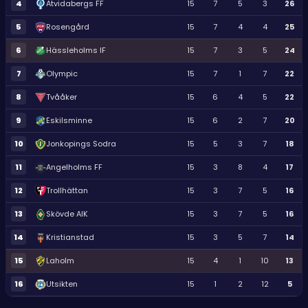
4
Atvidabergs FF
15
7
5
3
26
5
Rosengård
15
7
4
4
25
6
Hässleholms IF
15
7
3
5
24
7
Olympic
15
7
1
7
22
8
Tvååker
15
6
4
5
22
9
Eskilsminne
15
6
2
7
20
10
Jonkopings Sodra
15
5
3
7
18
11
Angelholms FF
15
3
8
4
17
12
Trollhättan
15
3
7
5
16
13
Skövde AIK
15
3
7
5
16
14
Kristianstad
15
3
5
7
14
15
Laholm
15
4
1
10
13
16
Utsikten
15
1
2
12
5