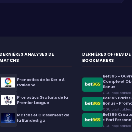
DERNIÈRES ANALYSES DE
DERNIÈRES OFFRES DE
MATCHS
BOOKMAKERS
Bet365 » Ouvr
Pronostics de la Serie A
Compte et Ob
Italienne
Bonus
CGU applicables.
Pronostics Gratuits de la
Bet365 Paris S
Premier League
Bonus » Promo
CGU applicables.
Bet365 Créate
Matchs et Classement de
» Pari Personn
la Bundesliga
CGU applicables.