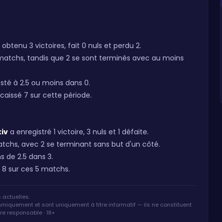
 obtenu
3
victoires
, fait
0
nuls
et perdu
2
.
atchs, tandis que
2
se sont terminés avec au moins
esté à 2.5 ou moins dans
0
.
ncaissé
7
sur cette période.
kiv
a enregistré
1
victoire
,
3
nuls
et
1
défaite
.
tchs, avec
2
se terminant sans but d'un côté.
s de 2.5 dans
3
.
é
8
sur ces
5
matchs.
 actuelles.
miquement et sont uniquement à titre informatif — ils ne constituent
re responsable · 18+