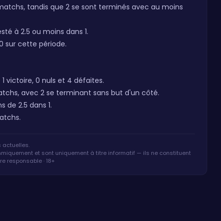
atchs, tandis que
2
se sont terminés avec au moins
esté à 2.5 ou moins dans
1
.
10
sur cette période.
é
1
victoire
,
0
nuls
et
4
défaites
.
tchs, avec
2
se terminant sans but d'un côté.
s de 2.5 dans
1
.
tchs.
 actuelles.
miquement et sont uniquement à titre informatif — ils ne constituent
re responsable · 18+