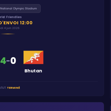
National Olympic Stadium
rld
:
Friendlies
D'ENVOI
12:00
udi 4 juin 2026
4
0
-
Bhutan
ATUT
:
TERMINÉ