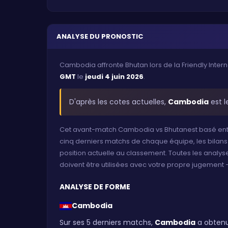
ANALYSE DU PRONOSTIC
Cambodia
affronte
Bhutan
lors de la Friendly Inter
GMT
le
jeudi 4 juin 2026
.
D'après les cotes actuelles,
Cambodia
est l
Cet avant-match
Cambodia
vs
Bhutan
est basé ent
cinq derniers matchs de chaque équipe, les bilans of
position actuelle au classement. Toutes les anal
doivent être utilisées avec votre propre jugement —
ANALYSE DE FORME
Cambodia
Sur ses
5
derniers matchs,
Cambodia
a obten