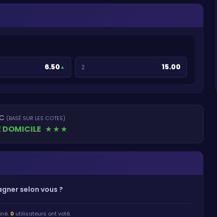
6.50
15.00
2
▲
IC
(BASÉ SUR LES COTES)
 DOMICILE
★
★
★
agner selon vous ?
né.
0
utilisateurs ont voté.