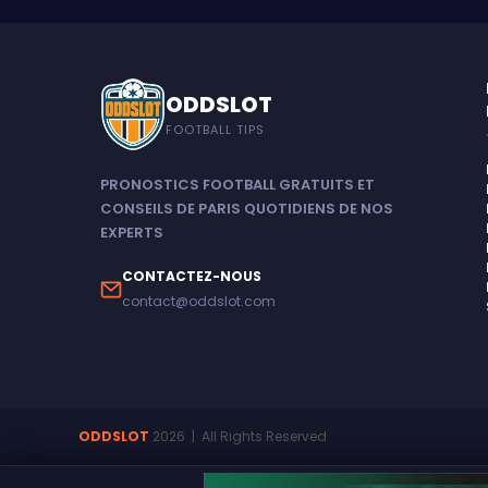
ODDSLOT
FOOTBALL TIPS
PRONOSTICS FOOTBALL GRATUITS ET
CONSEILS DE PARIS QUOTIDIENS DE NOS
EXPERTS
CONTACTEZ-NOUS
contact@oddslot.com
ODDSLOT
2026
| All Rights Reserved