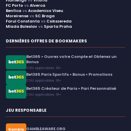
Flamengo
vs
Vitoria
FC Porto
vs
Alverca
Benfica
vs
Academico Viseu
Moreirense
vs
SC Braga
Farul Constanta
vs
Csikszereda
Mlada Boleslav
vs
Sparta Praha
DERNIÈRES OFFRES DE BOOKMAKERS
Bet365 » Ouvrez votre Compte et Obtenez un
Bonus
CGU applicables. 18+
Bet365 Paris Sportifs » Bonus » Promotions
CGU applicables. 18+
Bet365 Créateur de Paris » Pari Personnalisé
CGU applicables. 18+
JEU RESPONSABLE
GAMBLEAWARE.ORG
Gamble