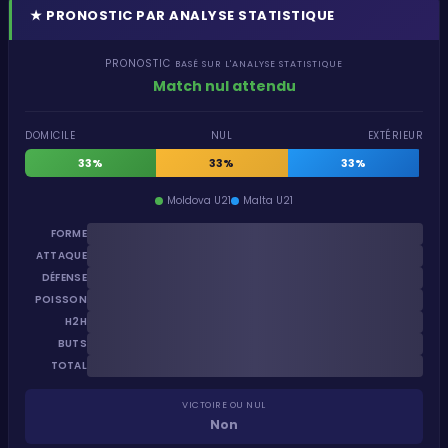
★
PRONOSTIC PAR ANALYSE STATISTIQUE
PRONOSTIC
BASÉ SUR L'ANALYSE STATISTIQUE
Match nul attendu
DOMICILE
NUL
EXTÉRIEUR
33%
33%
33%
Moldova U21
Malta U21
FORME
ATTAQUE
DÉFENSE
POISSON
H2H
BUTS
TOTAL
VICTOIRE OU NUL
Non