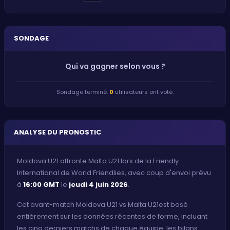
SONDAGE
Qui va gagner selon vous ?
Sondage terminé.
0
utilisateurs ont voté.
ANALYSE DU PRONOSTIC
Moldova U21
affronte
Malta U21
lors de la Friendly
International
de
World
Friendlies
, avec coup d'envoi prévu
à
16:00
GMT
le
jeudi 4 juin 2026
.
Cet avant-match
Moldova U21
vs
Malta U21
est basé
entièrement sur les données récentes de forme, incluant
les cinq derniers matchs de chaque équipe, les bilans