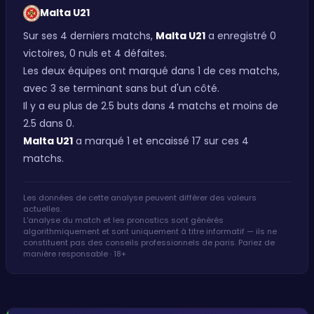
Malta U21
Sur ses
4
derniers matchs,
Malta U21
a enregistré
0
victoires
,
0
nuls
et
4
défaites
.
Les deux équipes ont marqué dans
1
de ces matchs,
avec
3
se terminant sans but d'un côté.
Il y a eu plus de 2.5 buts dans
4
matchs
et moins de
2.5 dans
0
.
Malta U21
a marqué
1
et encaissé
17
sur ces
4
matchs.
Les données de cette analyse peuvent différer des valeurs
actuelles.
L'analyse du match et les pronostics sont générés
algorithmiquement et sont uniquement à titre informatif — ils ne
constituent pas des conseils professionnels de paris. Pariez de
manière responsable · 18+