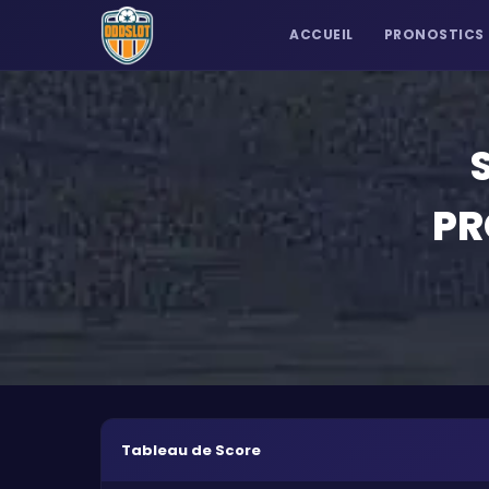
ACCUEIL
PRONOSTICS
PR
Tableau de Score