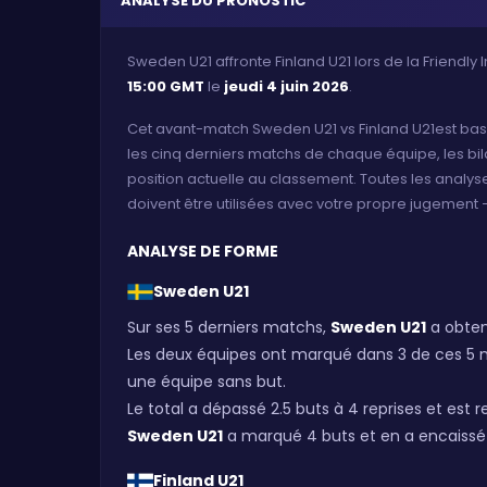
ANALYSE DU PRONOSTIC
Sweden U21
affronte
Finland U21
lors de la Friendly 
15:00
GMT
le
jeudi 4 juin 2026
.
Cet avant-match
Sweden U21
vs
Finland U21
est bas
les cinq derniers matchs de chaque équipe, les bilan
position actuelle au classement. Toutes les anal
doivent être utilisées avec votre propre jugement —
ANALYSE DE FORME
Sweden U21
Sur ses
5
derniers matchs,
Sweden U21
a obte
Les deux équipes ont marqué dans
3
de ces
5
m
une équipe sans but.
Le total a dépassé 2.5 buts à
4
reprises
et est r
Sweden U21
a marqué
4
buts et en a encaiss
Finland U21