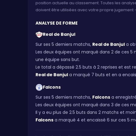
position actuelle au classement. Toutes les anal
doivent être utilisées avec votre propre jugement —
ANALYSE DE FORME
Real de Banjul
Sur ses
5
derniers matchs,
Real de Banjul
a ob
Les deux équipes ont marqué dans
2
de ces
5
m
une équipe sans but.
Le total a dépassé 2.5 buts à
2
reprises
et est r
Real de Banjul
a marqué
7
buts et en a encai
Falcons
Sur ses
5
derniers matchs,
Falcons
a enregistr
Les deux équipes ont marqué dans
3
de ces ma
Il y a eu plus de 2.5 buts dans
2
matchs
et moin
Falcons
a marqué
4
et encaissé
6
sur ces
5
ma