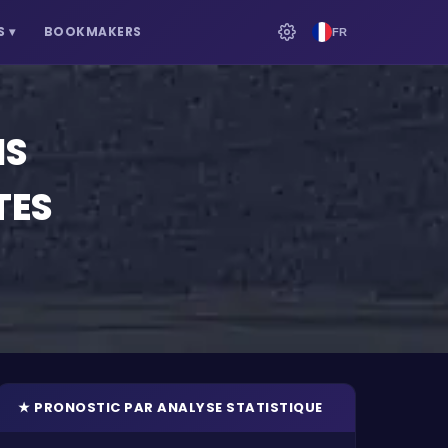
S
▾
BOOKMAKERS
FR
NS
TES
★
PRONOSTIC PAR ANALYSE STATISTIQUE