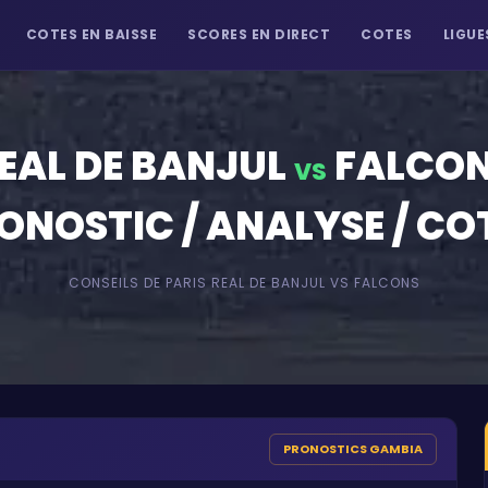
COTES EN BAISSE
SCORES EN DIRECT
COTES
LIGUE
EAL DE BANJUL
FALCO
VS
ONOSTIC / ANALYSE / CO
CONSEILS DE PARIS
REAL DE BANJUL
VS
FALCONS
PRONOSTICS GAMBIA