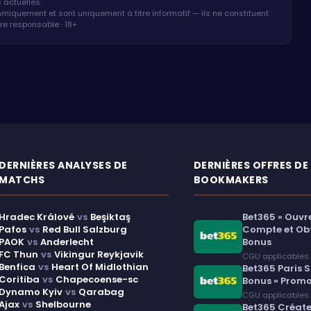
 actuelles.
miquement et sont uniquement à titre informatif — ils ne constituent
re responsable · 18+
DERNIÈRES ANALYSES DE
DERNIÈRES OFFRES DE
MATCHS
BOOKMAKERS
Hradec Králové
vs
Beşiktaş
Bet365 » Ouvr
Pafos
vs
Red Bull Salzburg
Compte et Ob
PAOK
vs
Anderlecht
Bonus
FC Thun
vs
Vikingur Reykjavik
CGU applicables.
Benfica
vs
Heart Of Midlothian
Bet365 Paris S
Coritiba
vs
Chapecoense-sc
Bonus » Promo
Dynamo Kyiv
vs
Qarabag
CGU applicables.
Ajax
vs
Shelbourne
Bet365 Créate