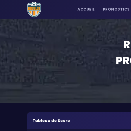
ACCUEIL
PRONOSTICS
R
PR
Tableau de Score