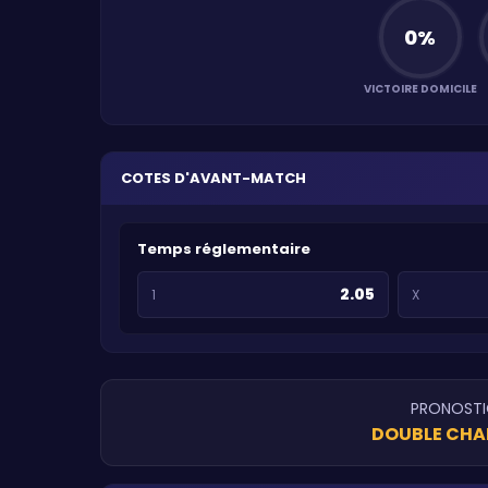
0
%
VICTOIRE DOMICILE
COTES D'AVANT-MATCH
Temps réglementaire
2.05
1
X
PRONOST
DOUBLE CHA