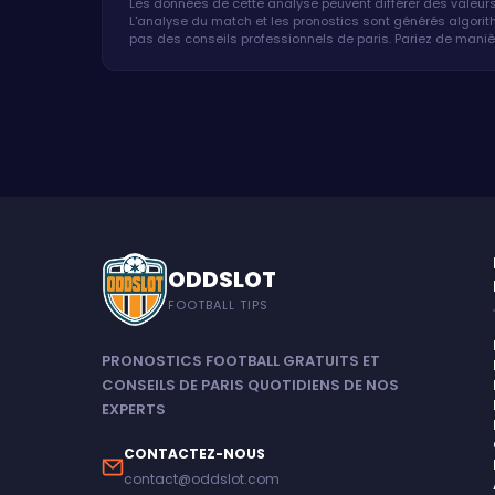
Les données de cette analyse peuvent différer des valeurs
L'analyse du match et les pronostics sont générés algorith
pas des conseils professionnels de paris. Pariez de maniè
ODDSLOT
FOOTBALL TIPS
PRONOSTICS FOOTBALL GRATUITS ET
CONSEILS DE PARIS QUOTIDIENS DE NOS
EXPERTS
CONTACTEZ-NOUS
contact@oddslot.com