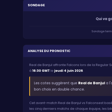
SONDAGE
Qui va g
Sondage termi
ANALYSE DU PRONOSTIC
Real de Banjul
affronte
Falcons
lors de la Regular 
à
16:30
GMT
le
jeudi 4 juin 2026
.
Les cotes suggèrent que
Real de Banjul
a l
bon choix en double chance.
Cet avant-match
Real de Banjul
vs
Falcons
est basé
les cinq derniers matchs de chaque équipe, les bilan