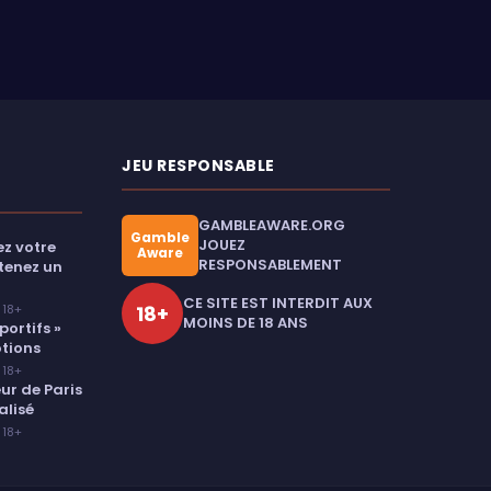
JEU RESPONSABLE
GAMBLEAWARE.ORG
Gamble
JOUEZ
ez votre
Aware
RESPONSABLEMENT
tenez un
CE SITE EST INTERDIT AUX
18+
 18+
MOINS DE 18 ANS
portifs »
tions
 18+
ur de Paris
alisé
 18+