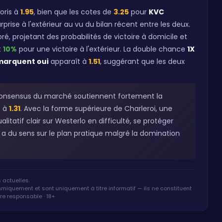
oris à
1.95
, bien que les cotes de
3.25
pour
KVC
rprise à l'extérieur au vu du bilan récent entre les deux.
é, projetant des probabilités de victoire à domicile et
t
10%
pour une victoire à l'extérieur. La double chance
1X
 marquent oui
apparaît à
1.51
, suggérant que les deux
le consensus du marché soutiennent fortement la
) à
1.31
. Avec la forme supérieure de Charleroi, une
itatif clair sur Westerlo en difficulté, se protéger
ur a du sens sur le plan pratique malgré la domination
 actuelles.
miquement et sont uniquement à titre informatif — ils ne constituent
re responsable · 18+