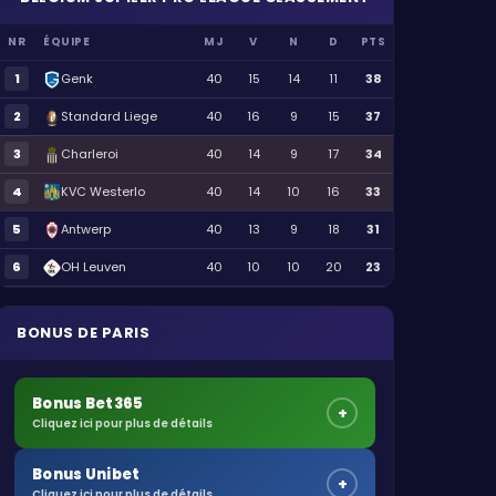
NR
ÉQUIPE
MJ
V
N
D
PTS
1
Genk
40
15
14
11
38
2
Standard Liege
40
16
9
15
37
3
Charleroi
40
14
9
17
34
4
KVC Westerlo
40
14
10
16
33
5
Antwerp
40
13
9
18
31
6
OH Leuven
40
10
10
20
23
BONUS DE PARIS
Bonus Bet365
+
Cliquez ici pour plus de détails
Bonus Unibet
+
Cliquez ici pour plus de détails