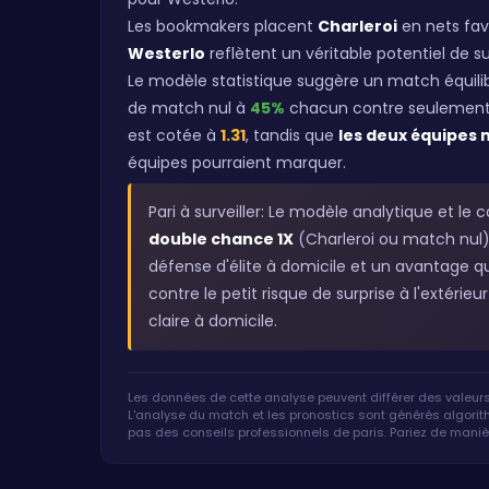
Les bookmakers placent
Charleroi
en nets fav
Westerlo
reflètent un véritable potentiel de su
Le modèle statistique suggère un match équilibr
de match nul à
45%
chacun contre seulemen
est cotée à
1.31
, tandis que
les deux équipes
équipes pourraient marquer.
Pari à surveiller: Le modèle analytique et 
double chance 1X
(Charleroi ou match nul
défense d'élite à domicile et un avantage qual
contre le petit risque de surprise à l'extérie
claire à domicile.
Les données de cette analyse peuvent différer des valeurs
L'analyse du match et les pronostics sont générés algorith
pas des conseils professionnels de paris. Pariez de maniè