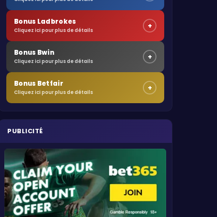
Bonus Ladbrokes
+
Cliquez ici pour plus de détails
Bonus Bwin
+
Cliquez ici pour plus de détails
Bonus Betfair
+
Cliquez ici pour plus de détails
PUBLICITÉ