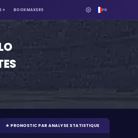
S
▾
BOOKMAKERS
FR
LO
TES
★
PRONOSTIC PAR ANALYSE STATISTIQUE