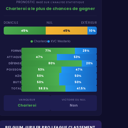
PRONOSTIC
BASÉ SUR L'ANALYSE STATISTIQUE
Charleroi a le plus de chances de gagner
DOMICILE
NUL
EXTÉRIEUR
45%
45%
10%
Charleroi
KVC Westerlo
FORME
71%
29%
ATTAQUE
47%
53%
DÉFENSE
80%
20%
POISSON
53%
47%
H2H
50%
50%
BUTS
50%
50%
TOTAL
58.5%
41.5%
VAINQUEUR
VICTOIRE OU NUL
Charleroi
Non
BELGIUM
JUPILER PRO LEAGUE
CLASSEMENT