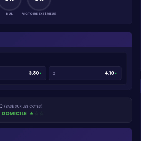
NUL
VICTOIRE EXTÉRIEUR
3.80
4.10
2
▲
▲
IC
(BASÉ SUR LES COTES)
 DOMICILE
★
★
★