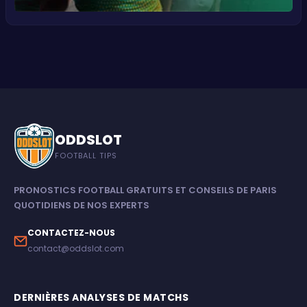
ODDSLOT
FOOTBALL TIPS
PRONOSTICS FOOTBALL GRATUITS ET CONSEILS DE PARIS
QUOTIDIENS DE NOS EXPERTS
CONTACTEZ-NOUS
contact@oddslot.com
DERNIÈRES ANALYSES DE MATCHS