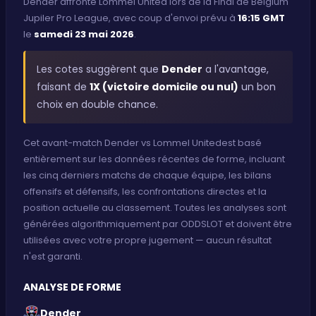
Dender
affronte
Lommel United
lors de la Final
de
Belgium
Jupiler Pro League
, avec coup d'envoi prévu à
16:15
GMT
le
samedi 23 mai 2026
.
Les cotes suggèrent que
Dender
a l'avantage,
faisant de
1X (victoire domicile ou nul)
un bon
choix en double chance.
Cet avant-match
Dender
vs
Lommel United
est basé
entièrement sur les données récentes de forme, incluant
les cinq derniers matchs de chaque équipe, les bilans
offensifs et défensifs, les confrontations directes et la
position actuelle au classement. Toutes les analyses sont
générées algorithmiquement par ODDSLOT et doivent être
utilisées avec votre propre jugement — aucun résultat
n'est garanti.
ANALYSE DE FORME
Dender