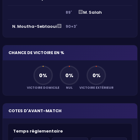
🟨
M. Salah
89'
🟨
N. Moutha-Sebtaoui
90+3'
CHANCE DE VICTOIRE EN %
0
%
0
%
0
%
VICTOIRE DOMICILE
NUL
VICTOIRE EXTÉRIEUR
COTES D'AVANT-MATCH
Temps réglementaire