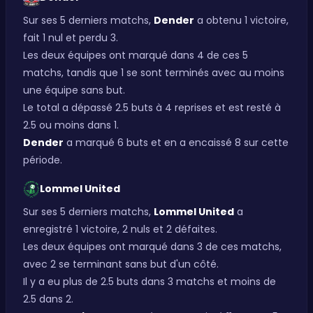
Sur ses
5
derniers matchs,
Dender
a obtenu
1
victoire
,
fait
1
nul
et perdu
3
.
Les deux équipes ont marqué dans
4
de ces
5
matchs, tandis que
1
se sont terminés avec au moins
une équipe sans but.
Le total a dépassé 2.5 buts à
4
reprises
et est resté à
2.5 ou moins dans
1
.
Dender
a marqué
6
buts et en a encaissé
8
sur cette
période.
Lommel United
Sur ses
5
derniers matchs,
Lommel United
a
enregistré
1
victoire
,
2
nuls
et
2
défaites
.
Les deux équipes ont marqué dans
3
de ces matchs,
avec
2
se terminant sans but d'un côté.
Il y a eu plus de 2.5 buts dans
3
matchs
et moins de
2.5 dans
2
.