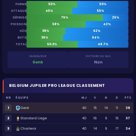
FORME
50%
50%
ATTAQUE
45%
55%
DÉFENSE
75%
25%
POISSON
58%
42%
H2H
38%
62%
BUTS
36%
64%
TOTAL
50.3%
49.7%
VAINQUEUR
VICTOIRE OU NUL
Genk
Non
BELGIUM
JUPILER PRO LEAGUE
CLASSEMENT
NR
ÉQUIPE
MJ
V
N
D
PTS
1
Genk
40
15
14
11
38
2
Standard Liege
40
16
9
15
37
3
Charleroi
40
14
9
17
34