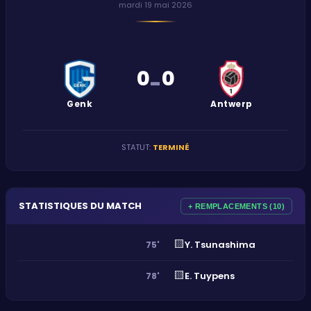
mardi 19 mai 2026
0
0
-
Genk
Antwerp
STATUT
:
TERMINÉ
STATISTIQUES DU MATCH
+ REMPLACEMENTS (10)
🟨
Y. Tsunashima
75'
🟨
E. Tuypens
78'