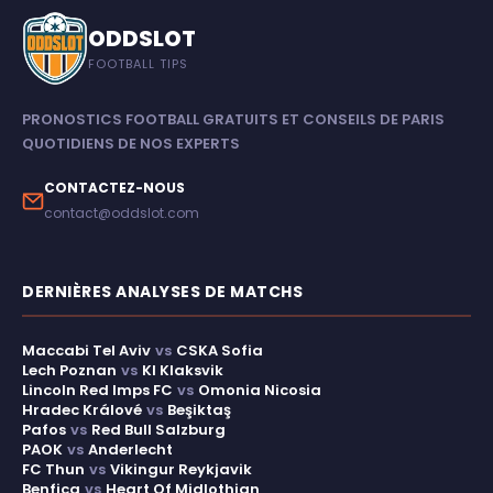
ODDSLOT
FOOTBALL TIPS
PRONOSTICS FOOTBALL GRATUITS ET CONSEILS DE PARIS
QUOTIDIENS DE NOS EXPERTS
CONTACTEZ-NOUS
contact@oddslot.com
DERNIÈRES ANALYSES DE MATCHS
Maccabi Tel Aviv
vs
CSKA Sofia
Lech Poznan
vs
KI Klaksvik
Lincoln Red Imps FC
vs
Omonia Nicosia
Hradec Králové
vs
Beşiktaş
Pafos
vs
Red Bull Salzburg
PAOK
vs
Anderlecht
FC Thun
vs
Vikingur Reykjavik
Benfica
vs
Heart Of Midlothian