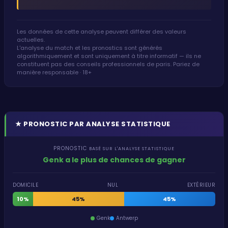
Les données de cette analyse peuvent différer des valeurs
actuelles.
L'analyse du match et les pronostics sont générés
algorithmiquement et sont uniquement à titre informatif — ils ne
constituent pas des conseils professionnels de paris. Pariez de
manière responsable · 18+
★
PRONOSTIC PAR ANALYSE STATISTIQUE
PRONOSTIC
BASÉ SUR L'ANALYSE STATISTIQUE
Genk a le plus de chances de gagner
DOMICILE
NUL
EXTÉRIEUR
10%
45%
45%
Genk
Antwerp