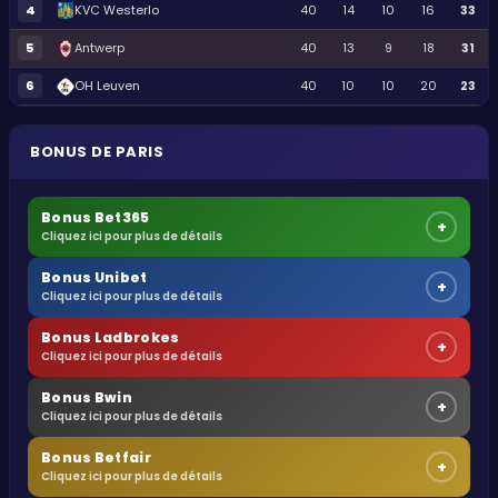
4
KVC Westerlo
40
14
10
16
33
5
Antwerp
40
13
9
18
31
6
OH Leuven
40
10
10
20
23
BONUS DE PARIS
Bonus Bet365
+
Cliquez ici pour plus de détails
Bonus Unibet
+
Cliquez ici pour plus de détails
Bonus Ladbrokes
+
Cliquez ici pour plus de détails
Bonus Bwin
+
Cliquez ici pour plus de détails
Bonus Betfair
+
Cliquez ici pour plus de détails