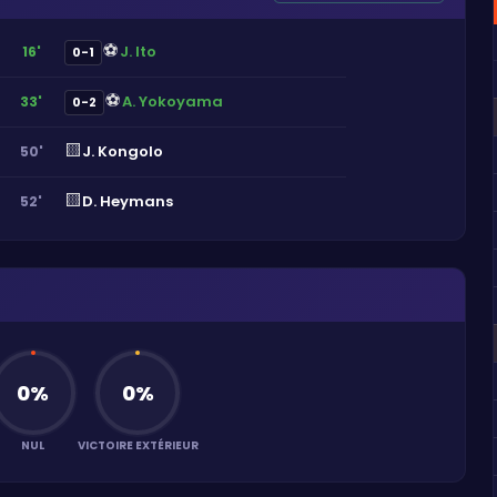
⚽
J. Ito
16'
0-1
⚽
A. Yokoyama
33'
0-2
🟨
J. Kongolo
50'
🟨
D. Heymans
52'
0
%
0
%
NUL
VICTOIRE EXTÉRIEUR