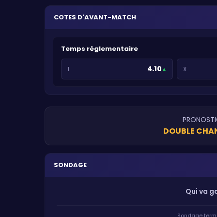
COTES D'AVANT-MATCH
Temps réglementaire
4.10
1
X
▲
PRONOST
DOUBLE CHAN
SONDAGE
Qui va g
Sondage termi