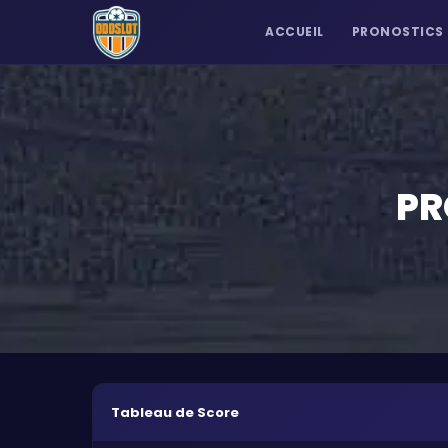
ACCUEIL
PRONOSTICS
PR
Tableau de Score