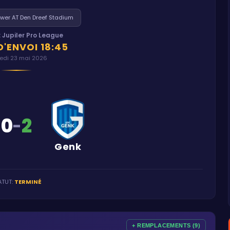
ower AT Den Dreef Stadium
:
Jupiler Pro League
D'ENVOI
18:45
di 23 mai 2026
0
2
-
Genk
ATUT
:
TERMINÉ
+ REMPLACEMENTS (9)