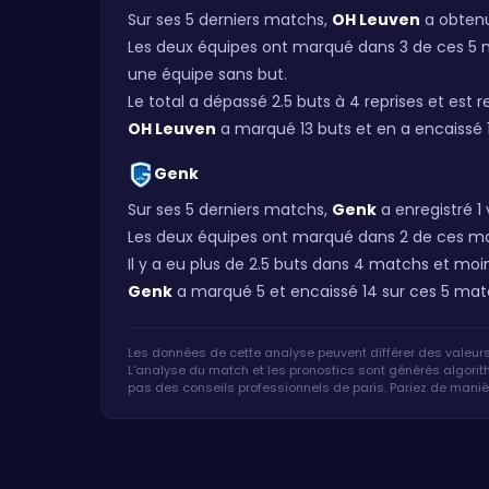
Sur ses
5
derniers matchs,
OH Leuven
a obten
Les deux équipes ont marqué dans
3
de ces
5
m
une équipe sans but.
Le total a dépassé 2.5 buts à
4
reprises
et est r
OH Leuven
a marqué
13
buts et en a encaissé
Genk
Sur ses
5
derniers matchs,
Genk
a enregistré
1
Les deux équipes ont marqué dans
2
de ces ma
Il y a eu plus de 2.5 buts dans
4
matchs
et moin
Genk
a marqué
5
et encaissé
14
sur ces
5
matc
Les données de cette analyse peuvent différer des valeurs
L'analyse du match et les pronostics sont générés algorith
pas des conseils professionnels de paris. Pariez de maniè