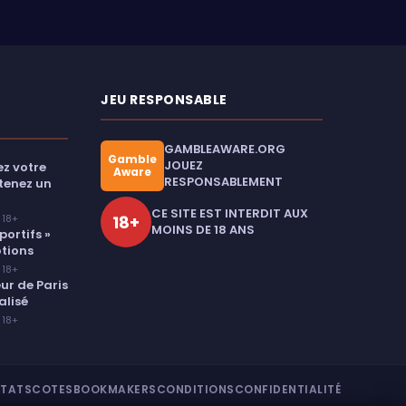
JEU RESPONSABLE
GAMBLEAWARE.ORG
Gamble
JOUEZ
ez votre
Aware
RESPONSABLEMENT
tenez un
CE SITE EST INTERDIT AUX
18+
 18+
MOINS DE 18 ANS
portifs »
tions
 18+
ur de Paris
alisé
 18+
LTATS
COTES
BOOKMAKERS
CONDITIONS
CONFIDENTIALITÉ