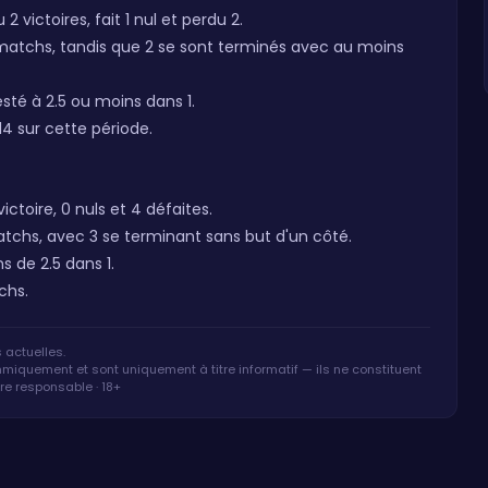
u
2
victoires
, fait
1
nul
et perdu
2
.
atchs, tandis que
2
se sont terminés avec au moins
esté à 2.5 ou moins dans
1
.
14
sur cette période.
victoire
,
0
nuls
et
4
défaites
.
tchs, avec
3
se terminant sans but d'un côté.
s de 2.5 dans
1
.
hs.
 actuelles.
miquement et sont uniquement à titre informatif — ils ne constituent
re responsable · 18+