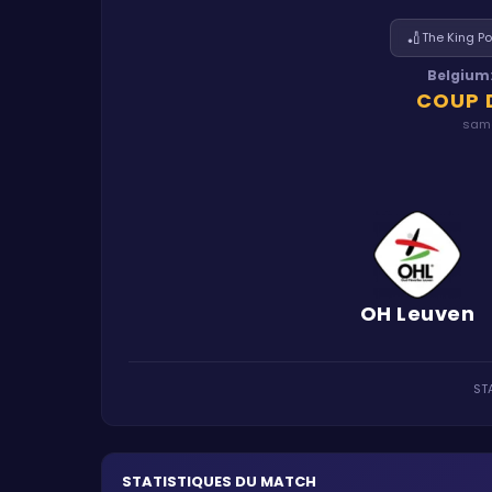
🏏
The King P
Belgium
COUP 
same
OH Leuven
ST
STATISTIQUES DU MATCH