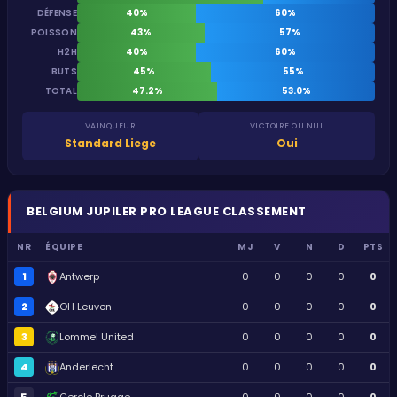
DÉFENSE
40%
60%
POISSON
43%
57%
H2H
40%
60%
BUTS
45%
55%
TOTAL
47.2%
53.0%
VAINQUEUR
VICTOIRE OU NUL
Standard Liege
Oui
BELGIUM
JUPILER PRO LEAGUE
CLASSEMENT
NR
ÉQUIPE
MJ
V
N
D
PTS
1
Antwerp
0
0
0
0
0
2
OH Leuven
0
0
0
0
0
3
Lommel United
0
0
0
0
0
4
Anderlecht
0
0
0
0
0
5