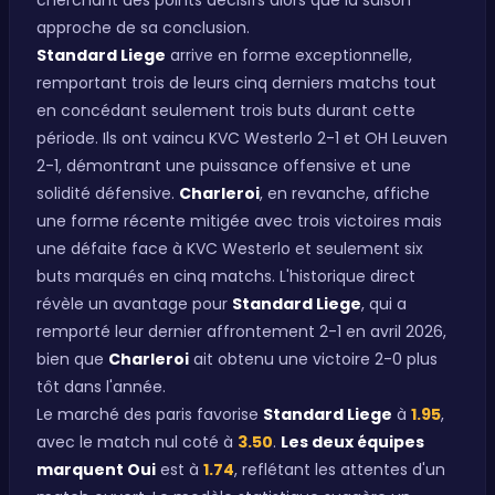
cherchant des points décisifs alors que la saison
approche de sa conclusion.
Standard Liege
arrive en forme exceptionnelle,
remportant trois de leurs cinq derniers matchs tout
en concédant seulement trois buts durant cette
période. Ils ont vaincu KVC Westerlo 2-1 et OH Leuven
2-1, démontrant une puissance offensive et une
solidité défensive.
Charleroi
, en revanche, affiche
une forme récente mitigée avec trois victoires mais
une défaite face à KVC Westerlo et seulement six
buts marqués en cinq matchs. L'historique direct
révèle un avantage pour
Standard Liege
, qui a
remporté leur dernier affrontement 2-1 en avril 2026,
bien que
Charleroi
ait obtenu une victoire 2-0 plus
tôt dans l'année.
Le marché des paris favorise
Standard Liege
à
1.95
,
avec le match nul coté à
3.50
.
Les deux équipes
marquent Oui
est à
1.74
, reflétant les attentes d'un