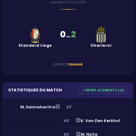
samedi 23 mai 2026
0
2
-
Standard Liege
Charleroi
STATUT
:
TERMINÉ
STATISTIQUES DU MATCH
+ REMPLACEMENTS (10)
🟨
M. Ilaimaharitra
23'
🟨
K. Van Den Kerkhof
40'
🟨
M. Nzita
50'