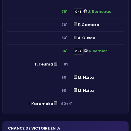
⚽
J. Romsaas
76'
0-1
🟨
E. Camara
76'
🟨
A. Ousou
83'
⚽
A. Bernier
86'
0-2
🟨
T. Teuma
89'
🟨
M. Nzita
90'
🟥
M. Nzita
90'
🟨
I. Karamoko
90+4'
CHANCE DE VICTOIRE EN %