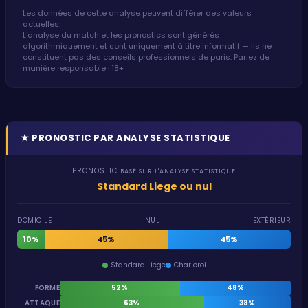
Les données de cette analyse peuvent différer des valeurs
actuelles.
L'analyse du match et les pronostics sont générés
algorithmiquement et sont uniquement à titre informatif — ils ne
constituent pas des conseils professionnels de paris. Pariez de
manière responsable · 18+
★
PRONOSTIC PAR ANALYSE STATISTIQUE
PRONOSTIC
BASÉ SUR L'ANALYSE STATISTIQUE
Standard Liege ou nul
DOMICILE
NUL
EXTÉRIEUR
10%
45%
45%
Standard Liege
Charleroi
FORME
52%
48%
ATTAQUE
63%
38%