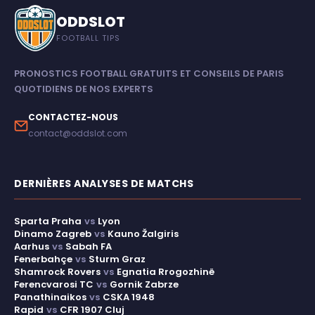
ODDSLOT
FOOTBALL TIPS
PRONOSTICS FOOTBALL GRATUITS ET CONSEILS DE PARIS
QUOTIDIENS DE NOS EXPERTS
CONTACTEZ-NOUS
contact@oddslot.com
DERNIÈRES ANALYSES DE MATCHS
Sparta Praha
vs
Lyon
Dinamo Zagreb
vs
Kauno Žalgiris
Aarhus
vs
Sabah FA
Fenerbahçe
vs
Sturm Graz
Shamrock Rovers
vs
Egnatia Rrogozhinë
Ferencvarosi TC
vs
Gornik Zabrze
Panathinaikos
vs
CSKA 1948
Rapid
vs
CFR 1907 Cluj