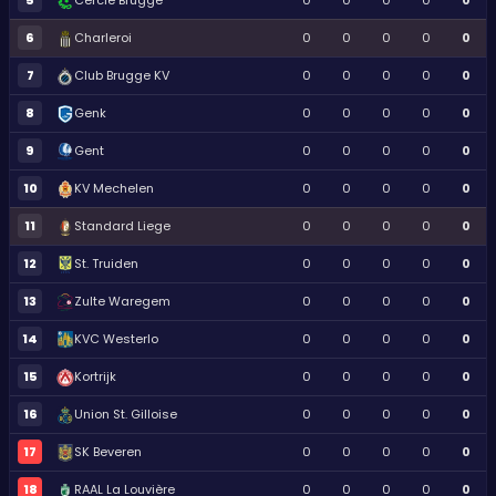
Cercle Brugge
0
0
0
0
0
6
Charleroi
0
0
0
0
0
7
Club Brugge KV
0
0
0
0
0
8
Genk
0
0
0
0
0
9
Gent
0
0
0
0
0
10
KV Mechelen
0
0
0
0
0
11
Standard Liege
0
0
0
0
0
12
St. Truiden
0
0
0
0
0
13
Zulte Waregem
0
0
0
0
0
14
KVC Westerlo
0
0
0
0
0
15
Kortrijk
0
0
0
0
0
16
Union St. Gilloise
0
0
0
0
0
17
SK Beveren
0
0
0
0
0
18
RAAL La Louvière
0
0
0
0
0