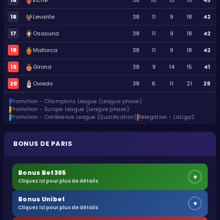
Elche
38
10
13
15
43
16
Levante
38
11
9
18
42
17
Osasuna
38
11
9
18
42
18
Mallorca
38
11
9
18
42
19
Girona
38
9
14
15
41
20
Oviedo
38
6
11
21
29
Promotion - Champions League (League phase)
Promotion - Europa League (League phase)
Promotion - Conference League (Qualification)
Relegation - LaLiga2
BONUS DE PARIS
Bonus Bet365
+
Cliquez ici pour plus de détails
Bonus Unibet
+
Cliquez ici pour plus de détails