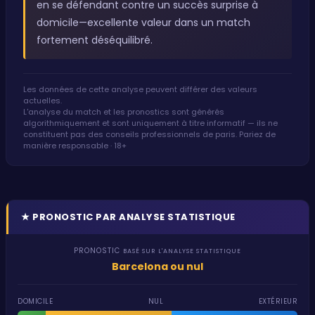
en se défendant contre un succès surprise à
domicile—excellente valeur dans un match
fortement déséquilibré.
Les données de cette analyse peuvent différer des valeurs
actuelles.
L'analyse du match et les pronostics sont générés
algorithmiquement et sont uniquement à titre informatif — ils ne
constituent pas des conseils professionnels de paris. Pariez de
manière responsable · 18+
★
PRONOSTIC PAR ANALYSE STATISTIQUE
PRONOSTIC
BASÉ SUR L'ANALYSE STATISTIQUE
Barcelona ou nul
DOMICILE
NUL
EXTÉRIEUR