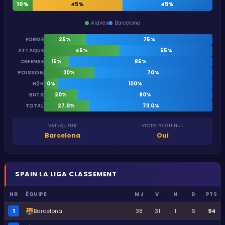
10%
45%
45%
Alaves
Barcelona
FORME
25%
75%
ATTAQUE
45%
55%
DÉFENSE
15%
85%
POISSON
30%
70%
H2H
0%
100%
BUTS
20%
80%
TOTAL
27.0%
73.0%
VAINQUEUR
VICTOIRE OU NUL
Barcelona
Oui
SPAIN
LA LIGA
CLASSEMENT
NR
ÉQUIPE
MJ
V
N
D
PTS
1
Barcelona
38
31
1
6
94