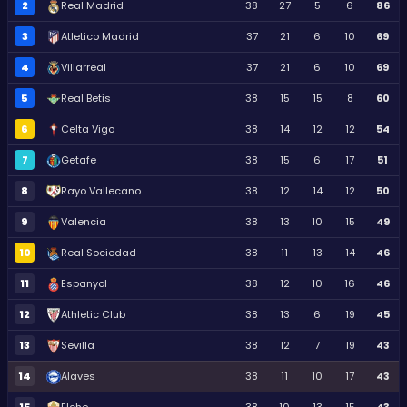
2
Real Madrid
38
27
5
6
86
3
Atletico Madrid
37
21
6
10
69
4
Villarreal
37
21
6
10
69
5
Real Betis
38
15
15
8
60
6
Celta Vigo
38
14
12
12
54
7
Getafe
38
15
6
17
51
8
Rayo Vallecano
38
12
14
12
50
9
Valencia
38
13
10
15
49
10
Real Sociedad
38
11
13
14
46
11
Espanyol
38
12
10
16
46
12
Athletic Club
38
13
6
19
45
13
Sevilla
38
12
7
19
43
14
Alaves
38
11
10
17
43
15