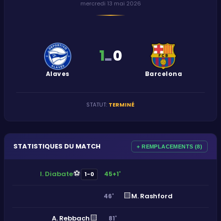
mercredi 13 mai 2026
1
0
-
Alaves
Barcelona
STATUT
:
TERMINÉ
STATISTIQUES DU MATCH
+ REMPLACEMENTS (8)
⚽
I. Diabate
45+1'
1-0
🟨
M. Rashford
46'
🟨
A. Rebbach
81'