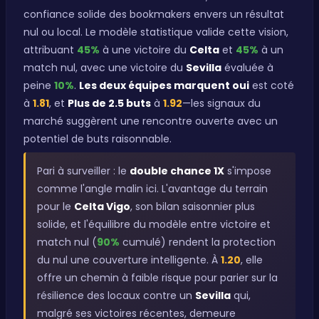
confiance solide des bookmakers envers un résultat
nul ou local. Le modèle statistique valide cette vision,
attribuant
45%
à une victoire du
Celta
et
45%
à un
match nul, avec une victoire du
Sevilla
évaluée à
peine
10%
.
Les deux équipes marquent oui
est coté
à
1.81
, et
Plus de 2.5 buts
à
1.92
—les signaux du
marché suggèrent une rencontre ouverte avec un
potentiel de buts raisonnable.
Pari à surveiller : le
double chance 1X
s'impose
comme l'angle malin ici. L'avantage du terrain
pour le
Celta Vigo
, son bilan saisonnier plus
solide, et l'équilibre du modèle entre victoire et
match nul (
90%
cumulé) rendent la protection
du nul une couverture intelligente. À
1.20
, elle
offre un chemin à faible risque pour parier sur la
résilience des locaux contre un
Sevilla
qui,
malgré ses victoires récentes, demeure