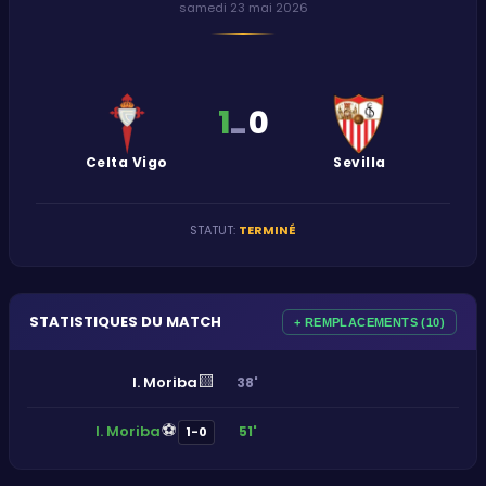
samedi 23 mai 2026
1
0
-
Celta Vigo
Sevilla
STATUT
:
TERMINÉ
STATISTIQUES DU MATCH
+ REMPLACEMENTS (10)
🟨
I. Moriba
38'
⚽
I. Moriba
51'
1-0