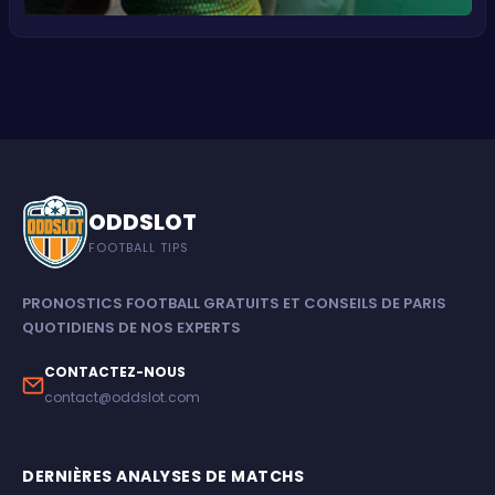
ODDSLOT
FOOTBALL TIPS
PRONOSTICS FOOTBALL GRATUITS ET CONSEILS DE PARIS
QUOTIDIENS DE NOS EXPERTS
CONTACTEZ-NOUS
contact@oddslot.com
DERNIÈRES ANALYSES DE MATCHS