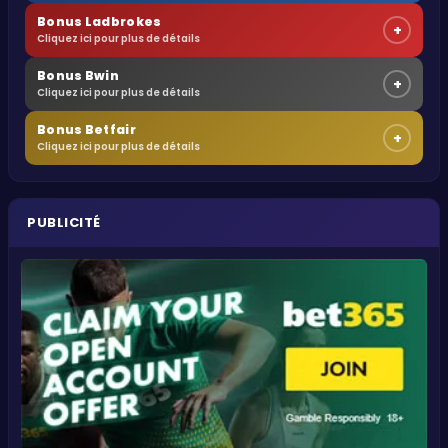
Bonus Ladbrokes
+
Cliquez ici pour plus de détails
Bonus Bwin
+
Cliquez ici pour plus de détails
Bonus Betfair
+
Cliquez ici pour plus de détails
PUBLICITÉ