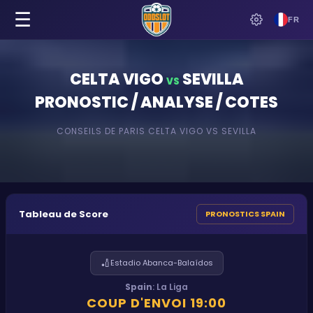
☰
FR
CELTA VIGO
SEVILLA
VS
PRONOSTIC / ANALYSE / COTES
CONSEILS DE PARIS
CELTA VIGO
VS
SEVILLA
Tableau de Score
PRONOSTICS SPAIN
🏏
Estadio Abanca-Balaídos
Spain
:
La Liga
COUP D'ENVOI
19:00