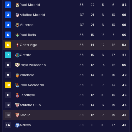
2
Real Madrid
38
27
5
6
86
3
Atletico Madrid
37
21
6
10
69
4
Villarreal
37
21
6
10
69
5
Real Betis
38
15
15
8
60
6
Celta Vigo
38
14
12
12
54
7
Getafe
38
15
6
17
51
8
Rayo Vallecano
38
12
14
12
50
9
Valencia
38
13
10
15
49
10
Real Sociedad
38
11
13
14
46
11
Espanyol
38
12
10
16
46
12
Athletic Club
38
13
6
19
45
13
Sevilla
38
12
7
19
43
14
Alaves
38
11
10
17
43