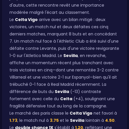
d'autre, cette rencontre revêt une importance
modérée malgré l'écart au classement.
Le
Celta Vigo
arrive avec un bilan mitigé : deux
victoires, un match nul et deux défaites ces cinq
derniers matches, marquant 8 buts et en concédant
7. Un match nul face à l'Athletic Club a été suivi d'une
défaite contre Levante, puis d'une victoire revigorante
1-0 sur l'Atletico Madrid. Le
Sevilla
, en revanche,
affiche un momentum récent plus tranchant avec
trois victoires en cinq—dont une remontée 3-2 contre
Villarreal et une victoire 2-1 sur Espanyol—bien qu'il ait
trébuché 0-1 face à Real Madrid récemment. La
différence de buts du
Sevilla
(-13) contraste
fortement avec celle du
Celta
(+4), soulignant une
fragilité défensive tout au long de la campagne.
Le marché des paris classe le
Celta Vigo
net favori à
1.73
, le match nul à
3.75
et le
Sevilla
lointain à
4.50
.
Le
double chance 1X
s'établit à
1.20
, reflétant une