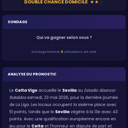
DOUBLE CHANCE DOMICILE
★
★
★
SONDAGE
Qui va gagner selon vous ?
Sondage terminé.
0
utilisateurs ont voté.
ANALYSE DU PRONOSTIC
Le
Celta Vigo
accueille le
Sevilla
au
Estadio Abanca-
Balaídos
samedi, 23 mai 2026, pour la dernière journée
de La Liga. Les locaux occupent la sixième place avec
51 points, tandis que le
Sevilla
végète à la 13e avec 43
points. Avec une qualification européenne encore en
jeu pour le
Celta
et l'honneur en dispute de part et