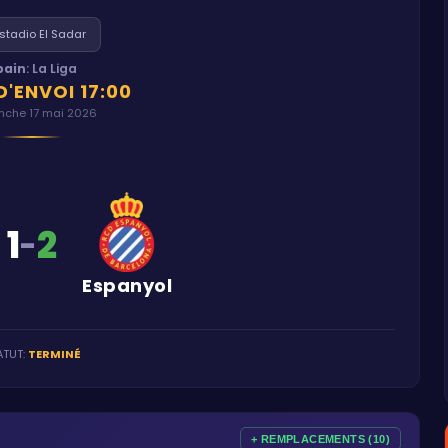
stadio El Sadar
pain
:
La Liga
D'ENVOI
17:00
che 17 mai 2026
1
2
-
Espanyol
ATUT
:
TERMINÉ
+ REMPLACEMENTS (10)