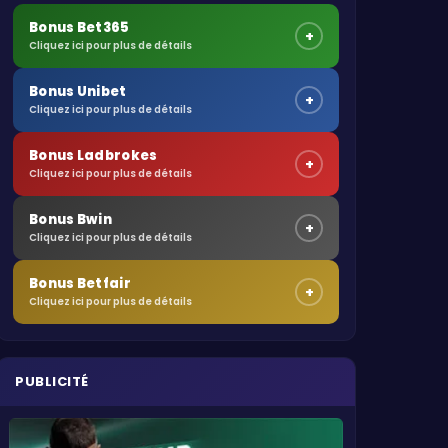
Bonus Bet365
+
Cliquez ici pour plus de détails
Bonus Unibet
+
Cliquez ici pour plus de détails
Bonus Ladbrokes
+
Cliquez ici pour plus de détails
Bonus Bwin
+
Cliquez ici pour plus de détails
Bonus Betfair
+
Cliquez ici pour plus de détails
PUBLICITÉ