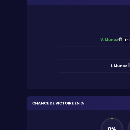
⚽
V. Munoz
1-1

I. Munoz
CHANCE DE VICTOIRE EN %
0
%