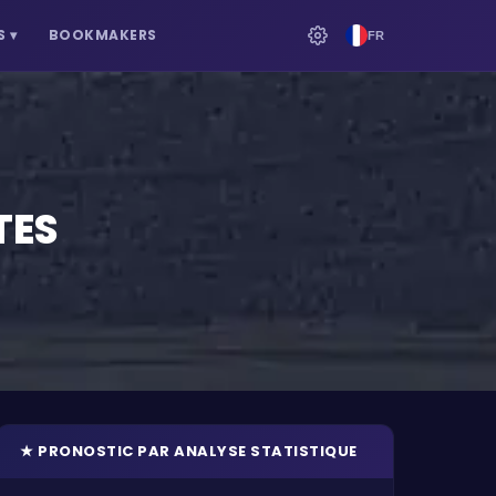
S
▾
BOOKMAKERS
FR
TES
★
PRONOSTIC PAR ANALYSE STATISTIQUE