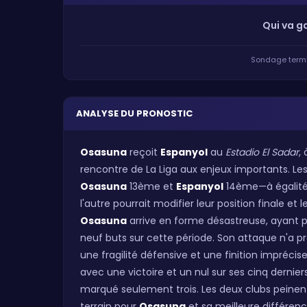
Qui va g
Sondage termi
ANALYSE DU PRONOSTIC
Osasuna
reçoit
Espanyol
au
Estadio El Sadar
,
rencontre de La Liga aux enjeux importants. 
Osasuna
13ème et
Espanyol
14ème—à égalité 
l'autre pourrait modifier leur position finale et
Osasuna
arrive en forme désastreuse, ayant p
neuf buts sur cette période. Son attaque n'a pr
une fragilité défensive et une finition imprécis
avec une victoire et un nul sur ses cinq dernie
marqué seulement trois. Les deux clubs peinent
terrain pour
Osasuna
et sa meilleure différenc