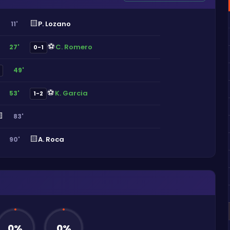
🟨
P. Lozano
11'
⚽
C. Romero
27'
0-1
49'
⚽
K. Garcia
53'
1-2

83'
🟨
A. Roca
90'
0
%
0
%