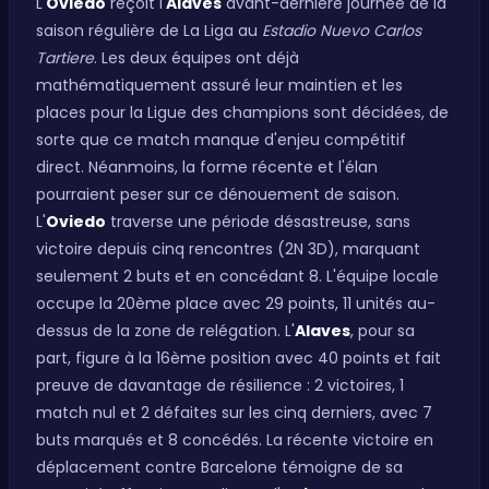
L'
Oviedo
reçoit l'
Alaves
avant-dernière journée de la
saison régulière de La Liga au
Estadio Nuevo Carlos
Tartiere
. Les deux équipes ont déjà
mathématiquement assuré leur maintien et les
places pour la Ligue des champions sont décidées, de
sorte que ce match manque d'enjeu compétitif
direct. Néanmoins, la forme récente et l'élan
pourraient peser sur ce dénouement de saison.
L'
Oviedo
traverse une période désastreuse, sans
victoire depuis cinq rencontres (2N 3D), marquant
seulement 2 buts et en concédant 8. L'équipe locale
occupe la 20ème place avec 29 points, 11 unités au-
dessus de la zone de relégation. L'
Alaves
, pour sa
part, figure à la 16ème position avec 40 points et fait
preuve de davantage de résilience : 2 victoires, 1
match nul et 2 défaites sur les cinq derniers, avec 7
buts marqués et 8 concédés. La récente victoire en
déplacement contre Barcelone témoigne de sa