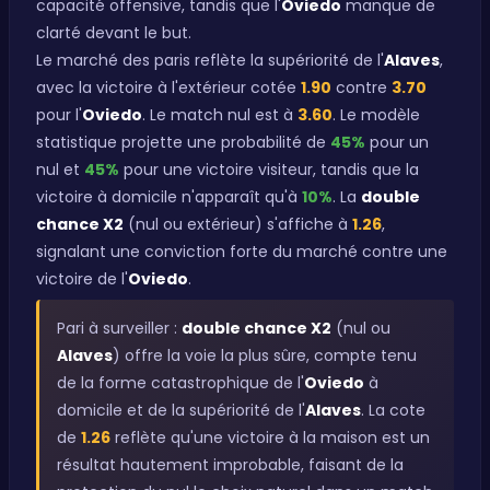
capacité offensive, tandis que l'
Oviedo
manque de
clarté devant le but.
Le marché des paris reflète la supériorité de l'
Alaves
,
avec la victoire à l'extérieur cotée
1.90
contre
3.70
pour l'
Oviedo
. Le match nul est à
3.60
. Le modèle
statistique projette une probabilité de
45%
pour un
nul et
45%
pour une victoire visiteur, tandis que la
victoire à domicile n'apparaît qu'à
10%
. La
double
chance X2
(nul ou extérieur) s'affiche à
1.26
,
signalant une conviction forte du marché contre une
victoire de l'
Oviedo
.
Pari à surveiller :
double chance X2
(nul ou
Alaves
) offre la voie la plus sûre, compte tenu
de la forme catastrophique de l'
Oviedo
à
domicile et de la supériorité de l'
Alaves
. La cote
de
1.26
reflète qu'une victoire à la maison est un
résultat hautement improbable, faisant de la