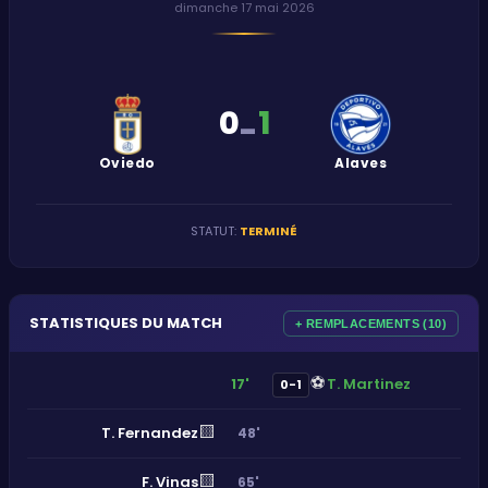
dimanche 17 mai 2026
0
1
-
Oviedo
Alaves
STATUT
:
TERMINÉ
STATISTIQUES DU MATCH
+ REMPLACEMENTS (10)
⚽
T. Martinez
17'
0-1
🟨
T. Fernandez
48'
🟨
F. Vinas
65'