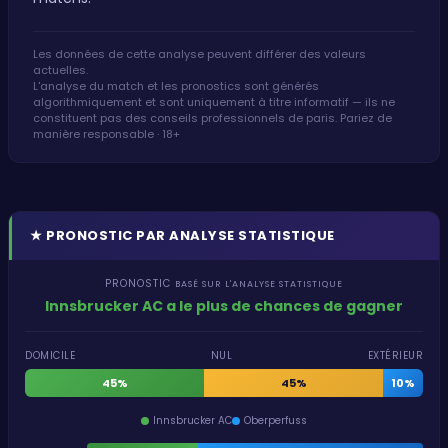
Les données de cette analyse peuvent différer des valeurs
actuelles.
L'analyse du match et les pronostics sont générés
algorithmiquement et sont uniquement à titre informatif — ils ne
constituent pas des conseils professionnels de paris. Pariez de
manière responsable · 18+
★
PRONOSTIC PAR ANALYSE STATISTIQUE
PRONOSTIC
BASÉ SUR L'ANALYSE STATISTIQUE
Innsbrucker AC a le plus de chances de gagner
DOMICILE
NUL
EXTÉRIEUR
45%
45%
10%
Innsbrucker AC
Oberperfuss