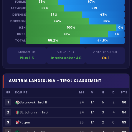
FORME
33%
67%
ATTAQUE
39%
61%
DÉFENSE
57%
43%
POISSON
64%
36%
H2H
100%
0%
BUTS
83%
17%
TOTAL
55.2%
44.8%
MOINS/PLUS
VAINQUEUR
VICTOIRE OU NUL
Plus 1.5
Innsbrucker AC
Oui
AUSTRIA
LANDESLIGA - TIROL
CLASSEMENT
NR
ÉQUIPE
MJ
V
N
D
PTS
1
Swarovski Tirol II
24
17
5
2
56
2
St. Johann in Tirol
24
17
3
4
54
3
Fügen
25
17
2
6
53