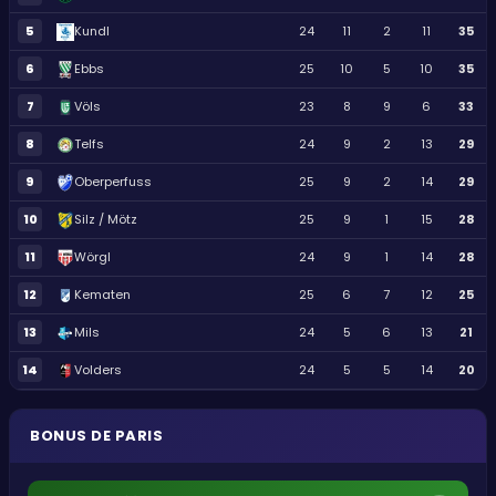
5
Kundl
24
11
2
11
35
6
Ebbs
25
10
5
10
35
7
Völs
23
8
9
6
33
8
Telfs
24
9
2
13
29
9
Oberperfuss
25
9
2
14
29
10
Silz / Mötz
25
9
1
15
28
11
Wörgl
24
9
1
14
28
12
Kematen
25
6
7
12
25
13
Mils
24
5
6
13
21
14
Volders
24
5
5
14
20
BONUS DE PARIS