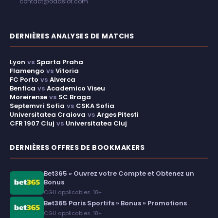
contact@oddslot.com
DERNIÈRES ANALYSES DE MATCHS
Lyon
vs
Sparta Praha
Flamengo
vs
Vitoria
FC Porto
vs
Alverca
Benfica
vs
Academico Viseu
Moreirense
vs
SC Braga
Septemvri Sofia
vs
CSKA Sofia
Universitatea Craiova
vs
Arges Pitesti
CFR 1907 Cluj
vs
Universitatea Cluj
DERNIÈRES OFFRES DE BOOKMAKERS
Bet365 » Ouvrez votre Compte et Obtenez un
Bonus
CGU applicables. 18+
Bet365 Paris Sportifs » Bonus » Promotions
CGU applicables. 18+