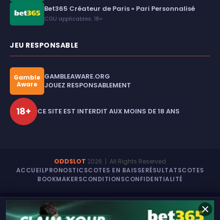
Bet365 Créateur de Paris » Pari Personnalisé
CGU applicables. 18+
JEU RESPONSABLE
GAMBLEAWARE.ORG
Gamble
Aware
JOUEZ RESPONSABLEMENT
18+
CE SITE EST INTERDIT AUX MOINS DE 18 ANS
ODDSLOT
2026
| All Rights Reserved
ACCUEIL
PRONOSTICS
COTES EN BAISSE
RÉSULTATS
COTES
BOOKMAKERS
CONDITIONS
CONFIDENTIALITÉ