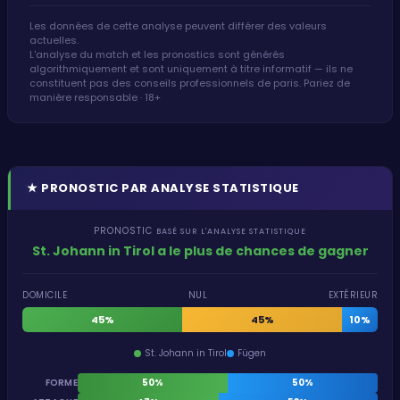
Les données de cette analyse peuvent différer des valeurs
actuelles.
L'analyse du match et les pronostics sont générés
algorithmiquement et sont uniquement à titre informatif — ils ne
constituent pas des conseils professionnels de paris. Pariez de
manière responsable · 18+
★
PRONOSTIC PAR ANALYSE STATISTIQUE
PRONOSTIC
BASÉ SUR L'ANALYSE STATISTIQUE
St. Johann in Tirol a le plus de chances de gagner
DOMICILE
NUL
EXTÉRIEUR
45%
45%
10%
St. Johann in Tirol
Fügen
FORME
50%
50%