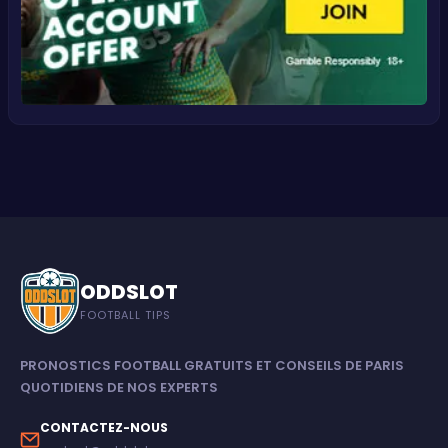
ODDSLOT
FOOTBALL TIPS
PRONOSTICS FOOTBALL GRATUITS ET CONSEILS DE PARIS
QUOTIDIENS DE NOS EXPERTS
CONTACTEZ-NOUS