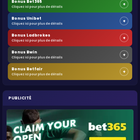
Bonus Bet365
+
Cliquez ici pour plus de détails
Bonus Unibet
+
Cliquez ici pour plus de détails
Bonus Ladbrokes
+
Cliquez ici pour plus de détails
Bonus Bwin
+
Cliquez ici pour plus de détails
Bonus Betfair
+
Cliquez ici pour plus de détails
PUBLICITÉ