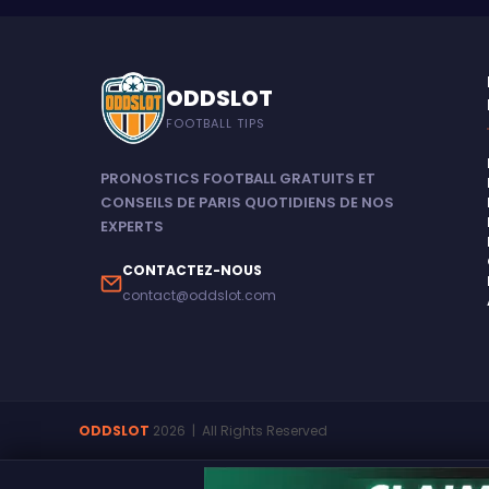
ODDSLOT
FOOTBALL TIPS
PRONOSTICS FOOTBALL GRATUITS ET
CONSEILS DE PARIS QUOTIDIENS DE NOS
EXPERTS
CONTACTEZ-NOUS
contact@oddslot.com
ODDSLOT
2026
| All Rights Reserved