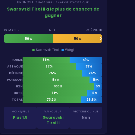
PRONOSTIC
BASÉ SUR L'ANALYSE STATISTIQUE
Swarovski Tirol II a le plus de chances de
gagner
DOMICILE
NUL
EXTÉRIEUR
50%
50%
0%
Swarovski Tirol II
Wörgl
FORME
59%
41%
ATTAQUE
67%
33%
DÉFENSE
75%
25%
POISSON
84%
16%
H2H
100%
0%
BUTS
81%
19%
TOTAL
73.2%
26.8%
MOINS/PLUS
VAINQUEUR
VICTOIRE OU NUL
Plus 1.5
Swarovski
Non
Tirol II