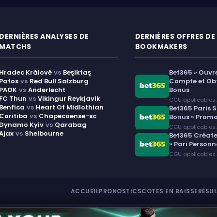
DERNIÈRES ANALYSES DE
DERNIÈRES OFFRES DE
MATCHS
BOOKMAKERS
Hradec Králové
vs
Beşiktaş
Bet365 » Ouvr
Pafos
vs
Red Bull Salzburg
Compte et Ob
PAOK
vs
Anderlecht
Bonus
FC Thun
vs
Vikingur Reykjavik
CGU applicables.
Benfica
vs
Heart Of Midlothian
Bet365 Paris S
Coritiba
vs
Chapecoense-sc
Bonus » Promo
Dynamo Kyiv
vs
Qarabag
CGU applicables.
Ajax
vs
Shelbourne
Bet365 Créate
» Pari Personn
CGU applicables.
ACCUEIL
PRONOSTICS
COTES EN BAISSE
RÉSU