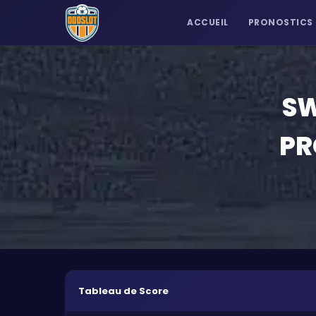
ACCUEIL
PRONOSTICS
SW
PR
Tableau de Score