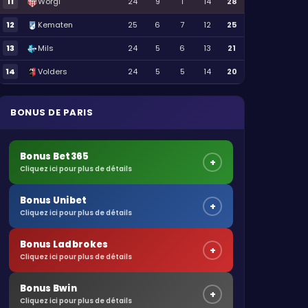
11
Wörgl
24
9
1
14
28
12
Kematen
25
6
7
12
25
13
Mils
24
5
6
13
21
14
Volders
24
5
5
14
20
BONUS DE PARIS
Bonus Bet365
+
Cliquez ici pour plus de détails
Bonus Unibet
+
Cliquez ici pour plus de détails
Bonus Ladbrokes
+
Cliquez ici pour plus de détails
Bonus Bwin
+
Cliquez ici pour plus de détails