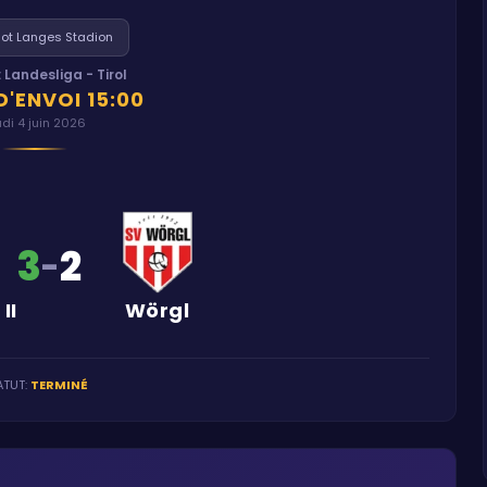
ot Langes Stadion
:
Landesliga - Tirol
D'ENVOI
15:00
udi 4 juin 2026
3
2
-
II
Wörgl
ATUT
:
TERMINÉ