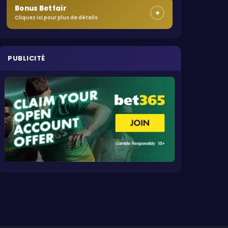
Bonus Betfair
+
Cliquez ici pour plus de détails
PUBLICITÉ