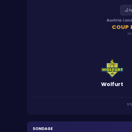
🏏
S
Austria
:
Land
COUP 
je
Wolfurt
ST
SONDAGE