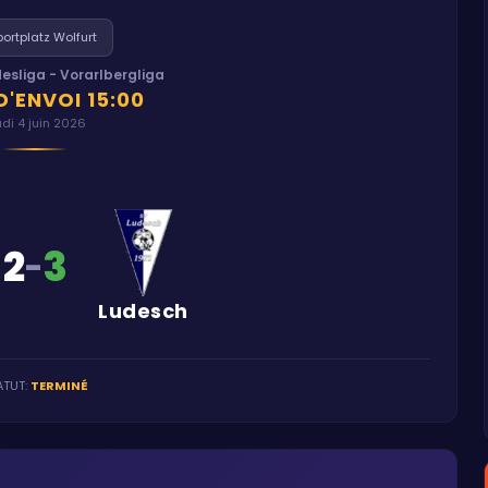
portplatz Wolfurt
esliga - Vorarlbergliga
D'ENVOI
15:00
udi 4 juin 2026
2
3
-
Ludesch
ATUT
:
TERMINÉ