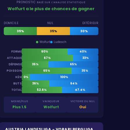
PRONOSTIC
BASÉ SUR L'ANALYSE STATISTIQUE
Wolfurt a le plus de chances de gagner
DOMICILE
NUL
EXTÉRIEUR
35%
35%
30%
Wolfurt
Ludesch
FORME
60%
40%
ATTAQUE
67%
33%
DÉFENSE
35%
65%
POISSON
65%
35%
H2H
0%
100%
BUTS
36%
64%
TOTAL
52.6%
47.4%
MOINS/PLUS
VAINQUEUR
VICTOIRE OU NUL
Plus 1.5
Wolfurt
Oui
AUSTRIA
LANDESLIGA - VORARLBERGLIGA