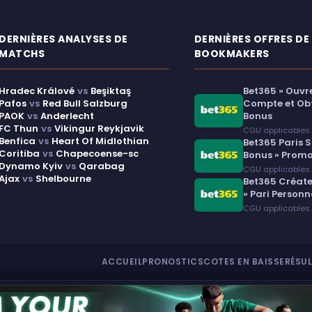
DERNIÈRES ANALYSES DE
DERNIÈRES OFFRES DE
MATCHS
BOOKMAKERS
Hradec Králové
vs
Beşiktaş
Bet365 » Ouvr
Pafos
vs
Red Bull Salzburg
Compte et Ob
PAOK
vs
Anderlecht
Bonus
FC Thun
vs
Vikingur Reykjavik
CGU applicables.
Benfica
vs
Heart Of Midlothian
Bet365 Paris S
Coritiba
vs
Chapecoense-sc
Bonus » Promo
Dynamo Kyiv
vs
Qarabag
CGU applicables.
Ajax
vs
Shelbourne
Bet365 Créate
» Pari Personn
CGU applicables.
ACCUEIL
PRONOSTICS
COTES EN BAISSE
RÉSU