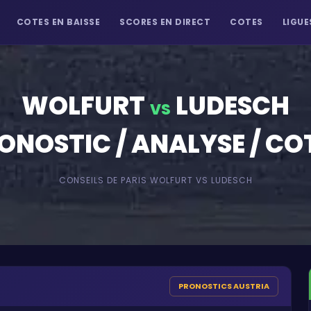
COTES EN BAISSE
SCORES EN DIRECT
COTES
LIGUE
WOLFURT
LUDESCH
VS
ONOSTIC / ANALYSE / CO
CONSEILS DE PARIS
WOLFURT
VS
LUDESCH
PRONOSTICS AUSTRIA