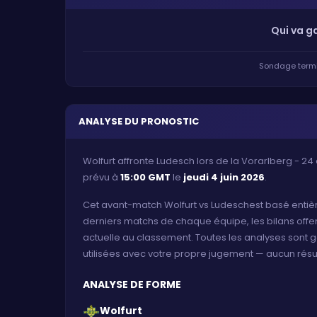
Qui va g
Sondage termi
ANALYSE DU PRONOSTIC
Wolfurt
affronte
Ludesch
lors de la Vorarlberg - 24
prévu à
15:00
GMT
le
jeudi 4 juin 2026
.
Cet avant-match
Wolfurt
vs
Ludesch
est basé entiè
derniers matchs de chaque équipe, les bilans offensi
actuelle au classement. Toutes les analyses sont
utilisées avec votre propre jugement — aucun résult
ANALYSE DE FORME
Wolfurt