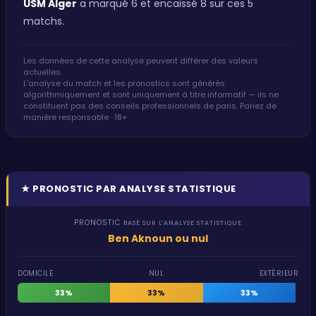
USM Alger
a marqué
6
et encaissé
8
sur ces
5
matchs.
Les données de cette analyse peuvent différer des valeurs
actuelles.
L'analyse du match et les pronostics sont générés
algorithmiquement et sont uniquement à titre informatif — ils ne
constituent pas des conseils professionnels de paris. Pariez de
manière responsable · 18+
★
PRONOSTIC PAR ANALYSE STATISTIQUE
PRONOSTIC
BASÉ SUR L'ANALYSE STATISTIQUE
Ben Aknoun ou nul
DOMICILE
NUL
EXTÉRIEUR
33%
33%
33%