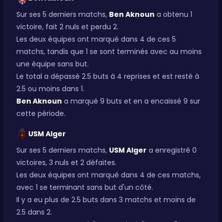
Sur ses
5
derniers matchs,
Ben Aknoun
a obtenu
1
victoire
, fait
2
nuls
et perdu
2
.
Les deux équipes ont marqué dans
4
de ces
5
matchs, tandis que
1
se sont terminés avec au moins
une équipe sans but.
Le total a dépassé 2.5 buts à
4
reprises
et est resté à
2.5 ou moins dans
1
.
Ben Aknoun
a marqué
9
buts et en a encaissé
9
sur
cette période.
USM Alger
Sur ses
5
derniers matchs,
USM Alger
a enregistré
0
victoires
,
3
nuls
et
2
défaites
.
Les deux équipes ont marqué dans
4
de ces matchs,
avec
1
se terminant sans but d'un côté.
Il y a eu plus de 2.5 buts dans
3
matchs
et moins de
2.5 dans
2
.