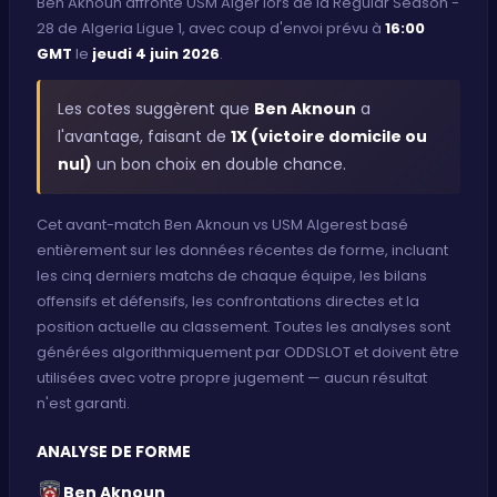
Ben Aknoun
affronte
USM Alger
lors de la Regular Season -
28
de
Algeria
Ligue 1
, avec coup d'envoi prévu à
16:00
GMT
le
jeudi 4 juin 2026
.
Les cotes suggèrent que
Ben Aknoun
a
l'avantage, faisant de
1X (victoire domicile ou
nul)
un bon choix en double chance.
Cet avant-match
Ben Aknoun
vs
USM Alger
est basé
entièrement sur les données récentes de forme, incluant
les cinq derniers matchs de chaque équipe, les bilans
offensifs et défensifs, les confrontations directes et la
position actuelle au classement. Toutes les analyses sont
générées algorithmiquement par ODDSLOT et doivent être
utilisées avec votre propre jugement — aucun résultat
n'est garanti.
ANALYSE DE FORME
Ben Aknoun