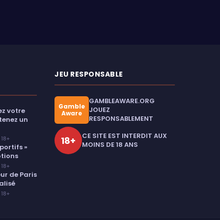
JEU RESPONSABLE
GAMBLEAWARE.ORG
Gamble
JOUEZ
ez votre
Aware
RESPONSABLEMENT
tenez un
CE SITE EST INTERDIT AUX
18+
 18+
MOINS DE 18 ANS
portifs »
tions
 18+
ur de Paris
alisé
 18+