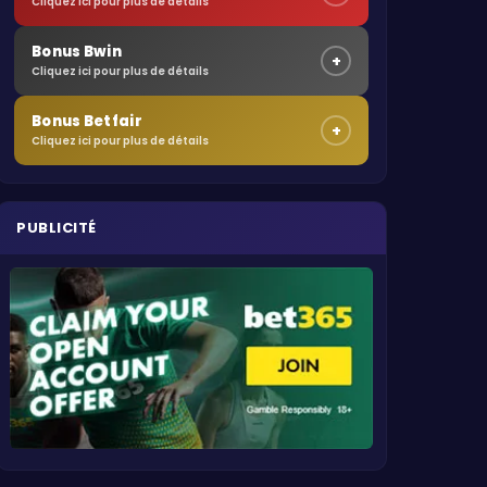
Cliquez ici pour plus de détails
Bonus Bwin
+
Cliquez ici pour plus de détails
Bonus Betfair
+
Cliquez ici pour plus de détails
PUBLICITÉ