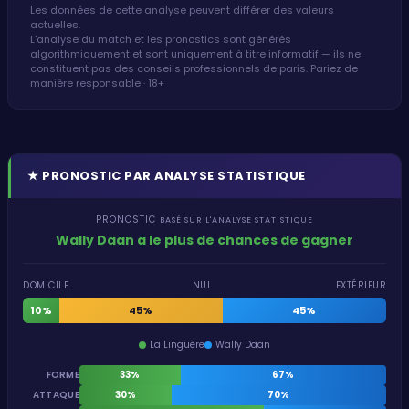
Les données de cette analyse peuvent différer des valeurs
actuelles.
L'analyse du match et les pronostics sont générés
algorithmiquement et sont uniquement à titre informatif — ils ne
constituent pas des conseils professionnels de paris. Pariez de
manière responsable · 18+
★
PRONOSTIC PAR ANALYSE STATISTIQUE
PRONOSTIC
BASÉ SUR L'ANALYSE STATISTIQUE
Wally Daan a le plus de chances de gagner
DOMICILE
NUL
EXTÉRIEUR
10%
45%
45%
La Linguère
Wally Daan
FORME
33%
67%
ATTAQUE
30%
70%