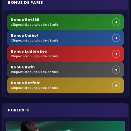
BONUS DE PARIS
Bonus Bet365
+
Cliquez ici pour plus de détails
Bonus Unibet
+
Cliquez ici pour plus de détails
Bonus Ladbrokes
+
Cliquez ici pour plus de détails
Bonus Bwin
+
Cliquez ici pour plus de détails
Bonus Betfair
+
Cliquez ici pour plus de détails
PUBLICITÉ