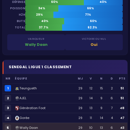
DÉFENSE
60%
40%
POISSON
34%
66%
H2H
29%
71%
BUTS
40%
60%
TOTAL
37.7%
62.3%
VAINQUEUR
VICTOIRE OU NUL
Wally Daan
Oui
SENEGAL
LIGUE 1
CLASSEMENT
NR
ÉQUIPE
MJ
V
N
D
PTS
1
Teungueth
29
12
15
2
51
2
AJEL
29
14
9
6
51
3
Génération Foot
29
13
9
7
48
4
Gorée
29
11
14
4
47
5
Wally Daan
29
10
13
6
43