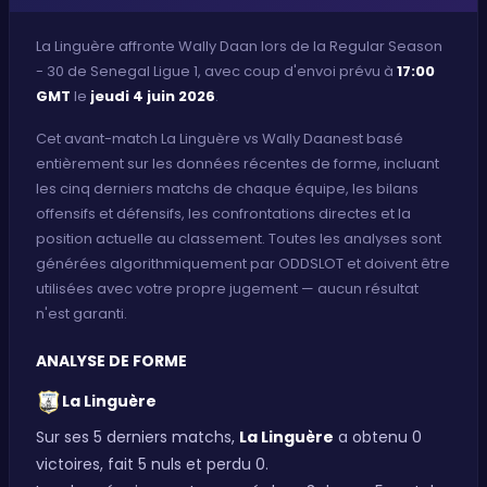
La Linguère
affronte
Wally Daan
lors de la Regular Season
- 30
de
Senegal
Ligue 1
, avec coup d'envoi prévu à
17:00
GMT
le
jeudi 4 juin 2026
.
Cet avant-match
La Linguère
vs
Wally Daan
est basé
entièrement sur les données récentes de forme, incluant
les cinq derniers matchs de chaque équipe, les bilans
offensifs et défensifs, les confrontations directes et la
position actuelle au classement. Toutes les analyses sont
générées algorithmiquement par ODDSLOT et doivent être
utilisées avec votre propre jugement — aucun résultat
n'est garanti.
ANALYSE DE FORME
La Linguère
Sur ses
5
derniers matchs,
La Linguère
a obtenu
0
victoires
, fait
5
nuls
et perdu
0
.