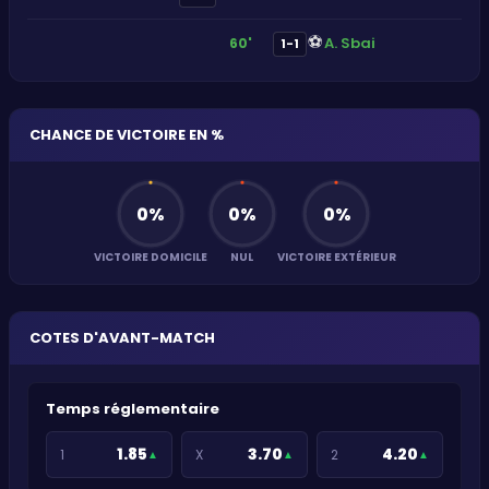
⚽
A. Sbai
60'
1-1
CHANCE DE VICTOIRE EN %
0
%
0
%
0
%
VICTOIRE DOMICILE
NUL
VICTOIRE EXTÉRIEUR
COTES D'AVANT-MATCH
Temps réglementaire
1.85
3.70
4.20
1
X
2
▲
▲
▲