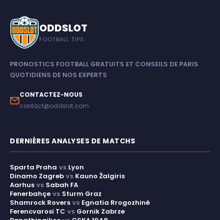
ODDSLOT
FOOTBALL TIPS
PRONOSTICS FOOTBALL GRATUITS ET CONSEILS DE PARIS
QUOTIDIENS DE NOS EXPERTS
CONTACTEZ-NOUS
contact@oddslot.com
DERNIÈRES ANALYSES DE MATCHS
Sparta Praha
vs
Lyon
Dinamo Zagreb
vs
Kauno Žalgiris
Aarhus
vs
Sabah FA
Fenerbahçe
vs
Sturm Graz
Shamrock Rovers
vs
Egnatia Rrogozhinë
Ferencvarosi TC
vs
Gornik Zabrze