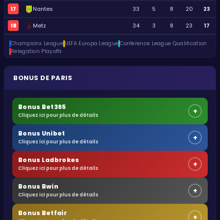
17
Nantes
33
5
8
20
23
18
Metz
34
3
8
23
17
Champions League
UEFA Europa League
Conference League Qualification
Relegation Playoffs
BONUS DE PARIS
Bonus Bet365
+
Cliquez ici pour plus de détails
Bonus Unibet
+
Cliquez ici pour plus de détails
Bonus Ladbrokes
+
Cliquez ici pour plus de détails
Bonus Bwin
+
Cliquez ici pour plus de détails
Bonus Betfair
+