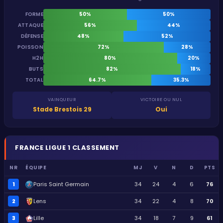
FORME
50%
50%
ATTAQUE
56%
44%
DÉFENSE
48%
52%
POISSON
72%
28%
H2H
80%
20%
BUTS
82%
18%
TOTAL
64.7%
35.3%
VAINQUEUR
VICTOIRE OU NUL
Stade Brestois 29
Oui
FRANCE
LIGUE 1
CLASSEMENT
NR
ÉQUIPE
MJ
V
N
D
PTS
1
Paris Saint Germain
34
24
4
6
76
2
Lens
34
22
4
8
70
3
Lille
34
18
7
9
61