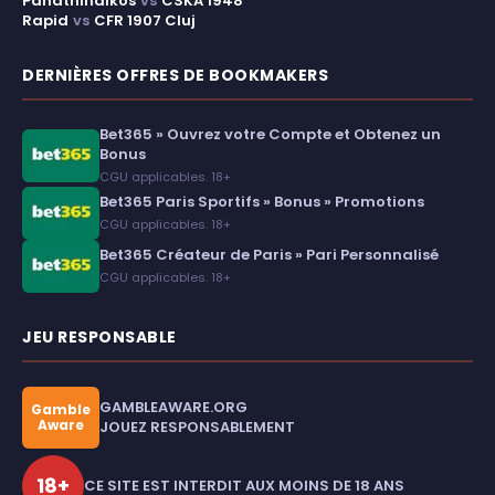
Panathinaikos
vs
CSKA 1948
Rapid
vs
CFR 1907 Cluj
DERNIÈRES OFFRES DE BOOKMAKERS
Bet365 » Ouvrez votre Compte et Obtenez un
Bonus
CGU applicables. 18+
Bet365 Paris Sportifs » Bonus » Promotions
CGU applicables. 18+
Bet365 Créateur de Paris » Pari Personnalisé
CGU applicables. 18+
JEU RESPONSABLE
GAMBLEAWARE.ORG
Gamble
Aware
JOUEZ RESPONSABLEMENT
18+
CE SITE EST INTERDIT AUX MOINS DE 18 ANS