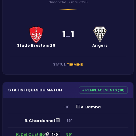
dimanche 17 mai 2026
1
1
-
Stade Brestois 29
Angers
STATUT
:
TERMINÉ
STATISTIQUES DU MATCH
+ REMPLACEMENTS (10)
🟨
A. Bamba
10'
🟨
B. Chardonnet
19'
⚽
R. Del Castillo
55'
1-0