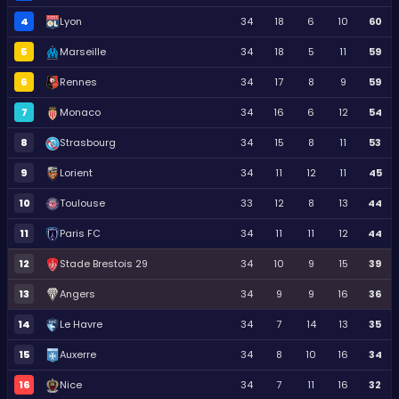
4
Lyon
34
18
6
10
60
5
Marseille
34
18
5
11
59
6
Rennes
34
17
8
9
59
7
Monaco
34
16
6
12
54
8
Strasbourg
34
15
8
11
53
9
Lorient
34
11
12
11
45
10
Toulouse
33
12
8
13
44
11
Paris FC
34
11
11
12
44
12
Stade Brestois 29
34
10
9
15
39
13
Angers
34
9
9
16
36
14
Le Havre
34
7
14
13
35
15
Auxerre
34
8
10
16
34
16
Nice
34
7
11
16
32