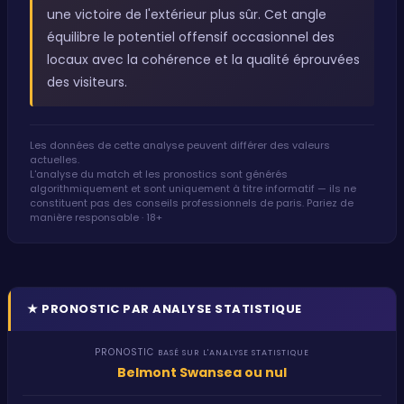
une victoire de l'extérieur plus sûr. Cet angle
équilibre le potentiel offensif occasionnel des
locaux avec la cohérence et la qualité éprouvées
des visiteurs.
Les données de cette analyse peuvent différer des valeurs
actuelles.
L'analyse du match et les pronostics sont générés
algorithmiquement et sont uniquement à titre informatif — ils ne
constituent pas des conseils professionnels de paris. Pariez de
manière responsable · 18+
★
PRONOSTIC PAR ANALYSE STATISTIQUE
PRONOSTIC
BASÉ SUR L'ANALYSE STATISTIQUE
Belmont Swansea ou nul