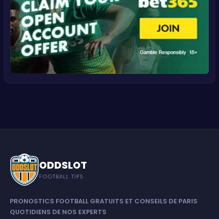
ODDSLOT
FOOTBALL TIPS
PRONOSTICS FOOTBALL GRATUITS ET CONSEILS DE PARIS
QUOTIDIENS DE NOS EXPERTS