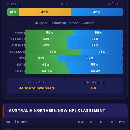
DOMICILE
NUL
EXTÉRIEUR
10%
45%
45%
Cooks Hill United
Belmont Swansea
FORME
50%
50%
ATTAQUE
43%
57%
DÉFENSE
43%
57%
POISSON
57%
43%
H2H
33%
67%
BUTS
42%
58%
TOTAL
44.7%
55.3%
VAINQUEUR
VICTOIRE OU NUL
Belmont Swansea
Oui
AUSTRALIA
NORTHERN NSW NPL
CLASSEMENT
NR
ÉQUIPE
MJ
V
N
D
PTS