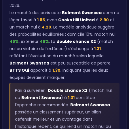
2026.
Le marché des paris cote
Belmont Swansea
comme
léger favori à
1.85
, avec
Cooks Hill United
à
2.90
et
un match nul à
4.20
. Le modèle analytique suggère
des probabilités équilibrées : domicile 10%, match nul
45%
, extérieur
45%
. La
double chance X2
(match
nul ou victoire de l'extérieur) s'échange à
1.31
,
reflétant l'évaluation du marché selon laquelle
Belmont Swansea
est peu susceptible de perdre.
BTTS Oui
apparaît à
1.30
, indiquant que les deux
équipes devraient marquer.
Pari à surveiller :
Double chance X2
(match nul
ou
Belmont Swansea
) à
1.31
constitue
l'approche recommandée.
Belmont Swansea
possède un classement supérieur, un bilan
défensif meilleur et un avantage dans
l'historique récent, ce qui rend un match nul ou