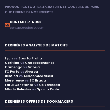
PRONOSTICS FOOTBALL GRATUITS ET CONSEILS DE PARIS
QUOTIDIENS DE NOS EXPERTS
CONTACTEZ-NOUS
contact@oddslot.com
DERNIÈRES ANALYSES DE MATCHS
Lyon
vs
Sparta Praha
Coritiba
vs
Chapecoense-sc
Flamengo
vs
Vitoria
FC Porto
vs
Alverca
Benfica
vs
Academico Viseu
Moreirense
vs
SC Braga
Farul Constanta
vs
Csikszereda
Mlada Boleslav
vs
Sparta Praha
DERNIÈRES OFFRES DE BOOKMAKERS