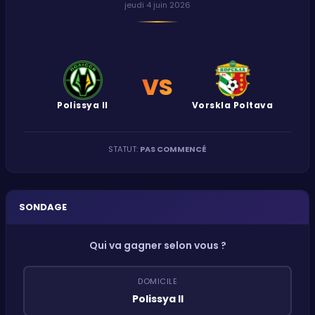
jeudi 4 juin 2026
VS
Polissya II
Vorskla Poltava
STATUT
:
PAS COMMENCÉ
SONDAGE
Qui va gagner selon vous ?
DOMICILE
Polissya II