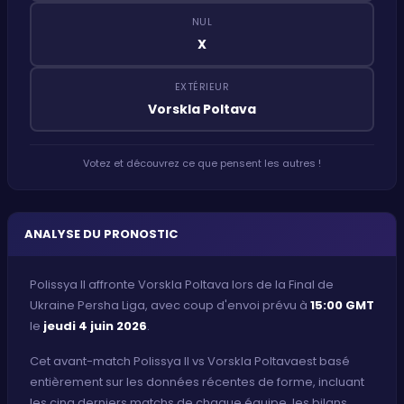
NUL
X
EXTÉRIEUR
Vorskla Poltava
Votez et découvrez ce que pensent les autres !
ANALYSE DU PRONOSTIC
Polissya II
affronte
Vorskla Poltava
lors de la Final
de
Ukraine
Persha Liga
, avec coup d'envoi prévu à
15:00
GMT
le
jeudi 4 juin 2026
.
Cet avant-match
Polissya II
vs
Vorskla Poltava
est basé
entièrement sur les données récentes de forme, incluant
les cinq derniers matchs de chaque équipe, les bilans