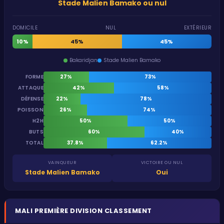
Stade Malien Bamako ou nul
DOMICILE
NUL
EXTÉRIEUR
10%
45%
45%
Bakaridjan
Stade Malien Bamako
FORME
27%
73%
ATTAQUE
42%
58%
DÉFENSE
22%
78%
POISSON
26%
74%
H2H
50%
50%
BUTS
60%
40%
TOTAL
37.8%
62.2%
VAINQUEUR
VICTOIRE OU NUL
Stade Malien Bamako
Oui
MALI
PREMIÈRE DIVISION
CLASSEMENT