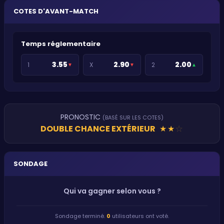
COTES D'AVANT-MATCH
Temps réglementaire
3.55
2.90
2.00
1
X
2
▼
▼
▲
PRONOSTIC
(BASÉ SUR LES COTES)
DOUBLE CHANCE EXTÉRIEUR
★
★
★
SONDAGE
Qui va gagner selon vous ?
Sondage terminé.
0
utilisateurs ont voté.