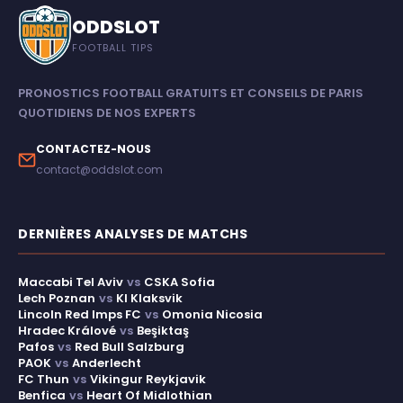
ODDSLOT
FOOTBALL TIPS
PRONOSTICS FOOTBALL GRATUITS ET CONSEILS DE PARIS
QUOTIDIENS DE NOS EXPERTS
CONTACTEZ-NOUS
contact@oddslot.com
DERNIÈRES ANALYSES DE MATCHS
Maccabi Tel Aviv
vs
CSKA Sofia
Lech Poznan
vs
KI Klaksvik
Lincoln Red Imps FC
vs
Omonia Nicosia
Hradec Králové
vs
Beşiktaş
Pafos
vs
Red Bull Salzburg
PAOK
vs
Anderlecht
FC Thun
vs
Vikingur Reykjavik
Benfica
vs
Heart Of Midlothian