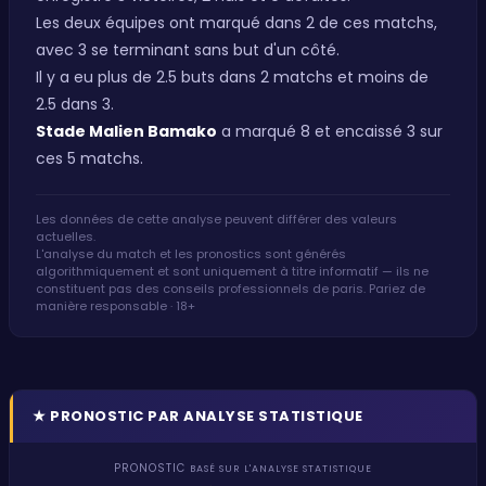
Les deux équipes ont marqué dans
2
de ces matchs,
avec
3
se terminant sans but d'un côté.
Il y a eu plus de 2.5 buts dans
2
matchs
et moins de
2.5 dans
3
.
Stade Malien Bamako
a marqué
8
et encaissé
3
sur
ces
5
matchs.
Les données de cette analyse peuvent différer des valeurs
actuelles.
L'analyse du match et les pronostics sont générés
algorithmiquement et sont uniquement à titre informatif — ils ne
constituent pas des conseils professionnels de paris. Pariez de
manière responsable · 18+
★
PRONOSTIC PAR ANALYSE STATISTIQUE
PRONOSTIC
BASÉ SUR L'ANALYSE STATISTIQUE