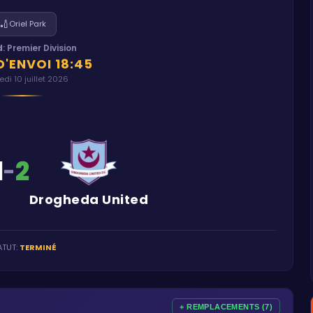
🏏
Oriel Park
d
:
Premier Division
D'ENVOI
18:45
di 10 juillet 2026
1
2
-
Drogheda United
ATUT
:
TERMINÉ
+ REMPLACEMENTS (7)