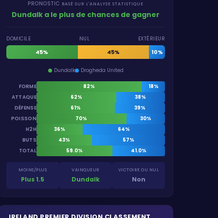
PRONOSTIC
BASÉ SUR L'ANALYSE STATISTIQUE
Dundalk a le plus de chances de gagner
DOMICILE
NUL
EXTÉRIEUR
45%
45%
10%
Dundalk
Drogheda United
FORME
82%
18%
ATTAQUE
62%
38%
DÉFENSE
61%
39%
POISSON
70%
30%
H2H
36%
64%
BUTS
43%
57%
TOTAL
59.0%
41.0%
MOINS/PLUS
VAINQUEUR
VICTOIRE OU NUL
Plus 1.5
Dundalk
Non
IRELAND
PREMIER DIVISION
CLASSEMENT