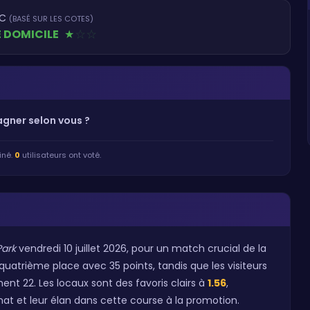
IC
(BASÉ SUR LES COTES)
 DOMICILE
★
★
★
agner selon vous ?
né.
0
utilisateurs ont voté.
Park
vendredi 10 juillet 2026, pour un match crucial de la
uatrième place avec 35 points, tandis que les visiteurs
nt 22. Les locaux sont des favoris clairs à
1.56
,
nat et leur élan dans cette course à la promotion.