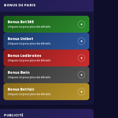
BONUS DE PARIS
Bonus Bet365
+
Cliquez ici pour plus de détails
Bonus Unibet
+
Cliquez ici pour plus de détails
Bonus Ladbrokes
+
Cliquez ici pour plus de détails
Bonus Bwin
+
Cliquez ici pour plus de détails
Bonus Betfair
+
Cliquez ici pour plus de détails
PUBLICITÉ