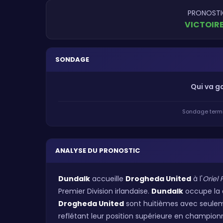
PRONOST
VICTOIRE
SONDAGE
Qui va g
Sondage termi
ANALYSE DU PRONOSTIC
Dundalk
accueille
Drogheda United
à l'
Oriel 
Premier Division irlandaise.
Dundalk
occupe la q
Drogheda United
sont huitièmes avec seuleme
reflétant leur position supérieure en champion