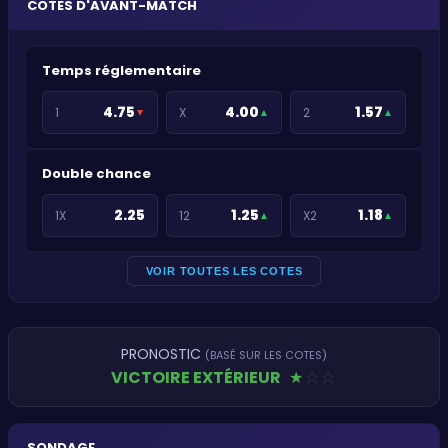
COTES D'AVANT-MATCH
Temps réglementaire
4.75
4.00
1.57
1
X
2
▼
▲
▲
Double chance
2.25
1.25
1.18
1X
12
X2
▲
▲
VOIR TOUTES LES COTES
PRONOSTIC
(BASÉ SUR LES COTES)
VICTOIRE EXTÉRIEUR
★
★
★
SONDAGE