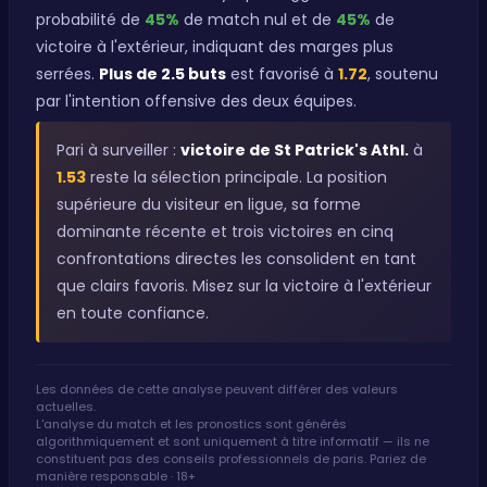
probabilité de
45%
de match nul et de
45%
de
victoire à l'extérieur, indiquant des marges plus
serrées.
Plus de 2.5 buts
est favorisé à
1.72
, soutenu
par l'intention offensive des deux équipes.
Pari à surveiller :
victoire de St Patrick's Athl.
à
1.53
reste la sélection principale. La position
supérieure du visiteur en ligue, sa forme
dominante récente et trois victoires en cinq
confrontations directes les consolident en tant
que clairs favoris. Misez sur la victoire à l'extérieur
en toute confiance.
Les données de cette analyse peuvent différer des valeurs
actuelles.
L'analyse du match et les pronostics sont générés
algorithmiquement et sont uniquement à titre informatif — ils ne
constituent pas des conseils professionnels de paris. Pariez de
manière responsable · 18+