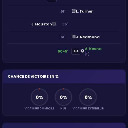
🟨
L. Turner
51'
🟨
J. Houston
55'
🟨
J. Redmond
61'
A. Keena
⚽
90+5'
1-1
(P)
CHANCE DE VICTOIRE EN %
0
%
0
%
0
%
VICTOIRE DOMICILE
NUL
VICTOIRE EXTÉRIEUR