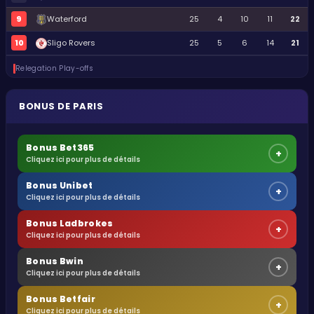
9
Waterford
25
4
10
11
22
10
Sligo Rovers
25
5
6
14
21
Relegation Play-offs
BONUS DE PARIS
Bonus Bet365
+
Cliquez ici pour plus de détails
Bonus Unibet
+
Cliquez ici pour plus de détails
Bonus Ladbrokes
+
Cliquez ici pour plus de détails
Bonus Bwin
+
Cliquez ici pour plus de détails
Bonus Betfair
+
Cliquez ici pour plus de détails