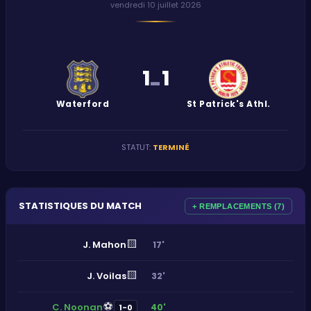
vendredi 10 juillet 2026
1
1
-
Waterford
St Patrick's Athl.
STATUT
:
TERMINÉ
STATISTIQUES DU MATCH
+ REMPLACEMENTS (7)
🟨
J. Mahon
17'
🟨
J. Voilas
32'
⚽
C. Noonan
40'
1-0