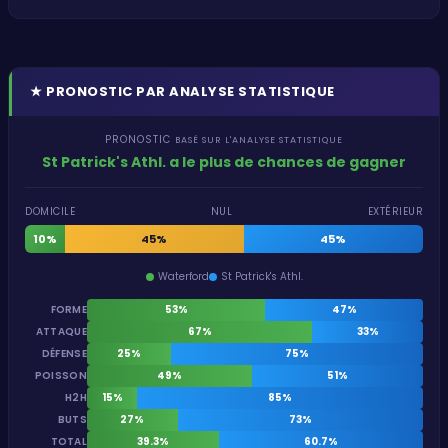
★
PRONOSTIC PAR ANALYSE STATISTIQUE
PRONOSTIC
BASÉ SUR L'ANALYSE STATISTIQUE
St Patrick's Athl. a le plus de chances de gagner
DOMICILE
NUL
EXTÉRIEUR
10%
45%
45%
Waterford
St Patrick's Athl.
FORME
53%
47%
ATTAQUE
67%
33%
DÉFENSE
25%
75%
POISSON
49%
51%
H2H
15%
85%
BUTS
27%
73%
TOTAL
39.3%
60.7%