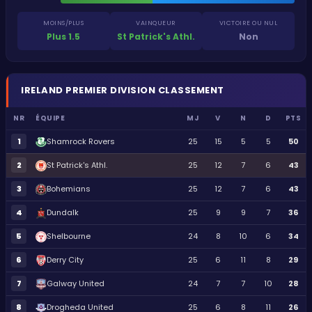
MOINS/PLUS
VAINQUEUR
VICTOIRE OU NUL
Plus 1.5
St Patrick's Athl.
Non
IRELAND
PREMIER DIVISION
CLASSEMENT
NR
ÉQUIPE
MJ
V
N
D
PTS
1
Shamrock Rovers
25
15
5
5
50
2
St Patrick's Athl.
25
12
7
6
43
3
Bohemians
25
12
7
6
43
4
Dundalk
25
9
9
7
36
5
Shelbourne
24
8
10
6
34
6
Derry City
25
6
11
8
29
7
Galway United
24
7
7
10
28
8
Drogheda United
25
6
8
11
26