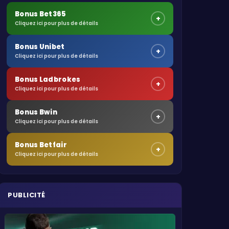
Bonus Bet365
+
Cliquez ici pour plus de détails
Bonus Unibet
+
Cliquez ici pour plus de détails
Bonus Ladbrokes
+
Cliquez ici pour plus de détails
Bonus Bwin
+
Cliquez ici pour plus de détails
Bonus Betfair
+
Cliquez ici pour plus de détails
PUBLICITÉ