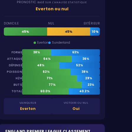
PRONOSTIC
BASÉ SUR L'ANALYSE STATISTIQUE
Everton ou nul
DOMICILE
NUL
EXTÉRIEUR
45%
45%
10%
Everton
Sunderland
FORME
38%
63%
ATTAQUE
64%
36%
DÉFENSE
48%
52%
POISSON
62%
38%
H2H
71%
29%
BUTS
77%
23%
TOTAL
60.0%
40.2%
VAINQUEUR
VICTOIRE OU NUL
Everton
Oui
ENGLAND
PREMIER LEAGUE
CLASSEMENT