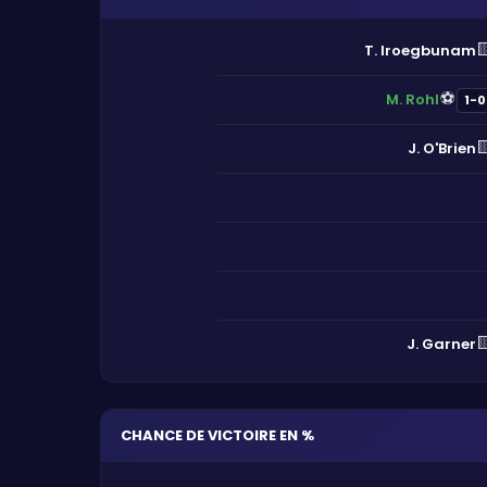

T. Iroegbunam
⚽
M. Rohl
1-0

J. O'Brien

J. Garner
CHANCE DE VICTOIRE EN %