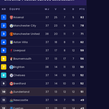
NR
ÉQUIPE
MJ
V
N
D
PTS
1
Arsenal
37
25
7
5
82
2
Manchester City
37
23
9
5
78
3
Manchester United
38
20
11
7
71
4
Aston Villa
37
18
8
11
62
5
Liverpool
37
17
8
12
59
6
Bournemouth
37
13
17
7
56
7
Brighton
38
14
11
13
53
8
Chelsea
37
14
10
13
52
9
Brentford
37
14
10
13
52
10
Sunderland
37
13
12
12
51
11
Newcastle
37
14
7
16
49
12
Everton
37
13
10
14
49