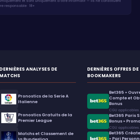
miquement et sont uniquement à titre informatif — ils ne constituent
re responsable · 18+
DERNIÈRES ANALYSES DE
DERNIÈRES OFFRES DE
MATCHS
BOOKMAKERS
Bet365 » Ouvr
Pronostics de la Serie A
Compte et Ob
Italienne
Bonus
CGU applicables.
Pronostics Gratuits de la
Bet365 Paris S
Premier League
Bonus » Promo
CGU applicables.
Bet365 Créate
Matchs et Classement de
» Pari Personn
la Bundesliga