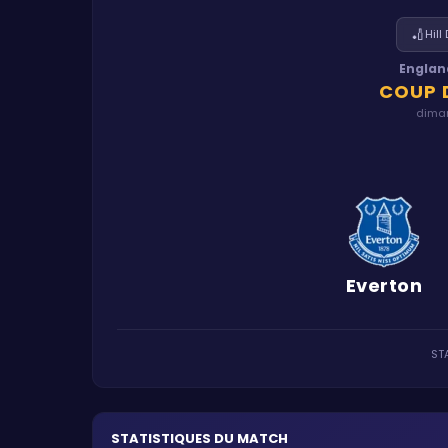
🏏
Hill
Englan
COUP 
diman
Everton
ST
STATISTIQUES DU MATCH