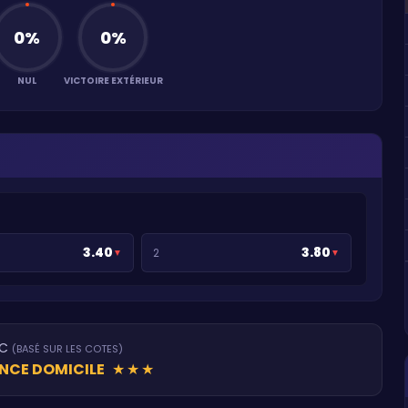
0
%
0
%
NUL
VICTOIRE EXTÉRIEUR
3.40
3.80
2
▼
▼
IC
(BASÉ SUR LES COTES)
NCE DOMICILE
★
★
★