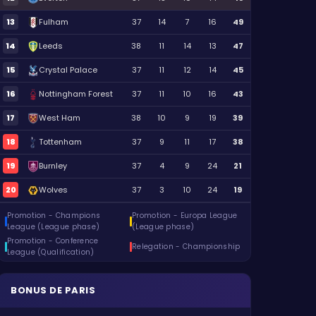
13
Fulham
37
14
7
16
49
14
Leeds
38
11
14
13
47
15
Crystal Palace
37
11
12
14
45
16
Nottingham Forest
37
11
10
16
43
17
West Ham
38
10
9
19
39
18
Tottenham
37
9
11
17
38
19
Burnley
37
4
9
24
21
20
Wolves
37
3
10
24
19
Promotion - Champions
Promotion - Europa League
League (League phase)
(League phase)
Promotion - Conference
Relegation - Championship
League (Qualification)
BONUS DE PARIS