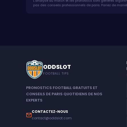
L'analyse du match et les pronostics sont générés algorith
pas des conseils professionnels de paris. Pariez de maniè
ODDSLOT
FOOTBALL TIPS
PRONOSTICS FOOTBALL GRATUITS ET
CONSEILS DE PARIS QUOTIDIENS DE NOS
EXPERTS
CONTACTEZ-NOUS
contact@oddslot.com