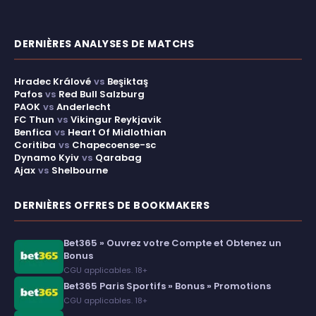
DERNIÈRES ANALYSES DE MATCHS
Hradec Králové
vs
Beşiktaş
Pafos
vs
Red Bull Salzburg
PAOK
vs
Anderlecht
FC Thun
vs
Vikingur Reykjavik
Benfica
vs
Heart Of Midlothian
Coritiba
vs
Chapecoense-sc
Dynamo Kyiv
vs
Qarabag
Ajax
vs
Shelbourne
DERNIÈRES OFFRES DE BOOKMAKERS
Bet365 » Ouvrez votre Compte et Obtenez un
Bonus
CGU applicables. 18+
Bet365 Paris Sportifs » Bonus » Promotions
CGU applicables. 18+