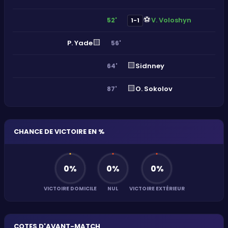
⚽
V. Voloshyn
52'
1-1
🟨
P. Yade
56'
🟨
Sidnney
64'
🟨
O. Sokolov
87'
CHANCE DE VICTOIRE EN %
0
%
0
%
0
%
VICTOIRE DOMICILE
NUL
VICTOIRE EXTÉRIEUR
COTES D'AVANT-MATCH