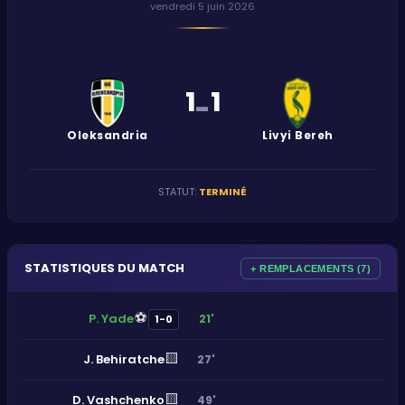
vendredi 5 juin 2026
1
1
-
Oleksandria
Livyi Bereh
STATUT
:
TERMINÉ
STATISTIQUES DU MATCH
+ REMPLACEMENTS (7)
⚽
P. Yade
21'
1-0
🟨
J. Behiratche
27'
🟨
D. Vashchenko
49'