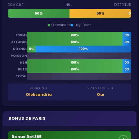
DOMICILE
NUL
EXTÉRIEUR
50%
50%
0%
Oleksandria
Livyi Bereh
FORME
100%
0%
ATTAQUE
100%
0%
DÉFENSE
0%
100%
POISSON
H2H
100%
0%
BUTS
100%
0%
TOTAL
VAINQUEUR
VICTOIRE OU NUL
Oleksandria
Oui
BONUS DE PARIS
Bonus Bet365