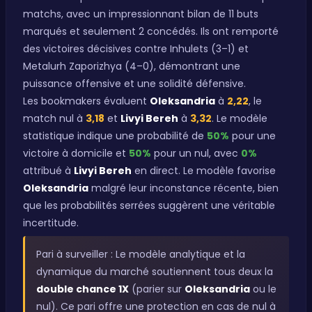
matchs, avec un impressionnant bilan de 11 buts
marqués et seulement 2 concédés. Ils ont remporté
des victoires décisives contre Inhulets (3–1) et
Metalurh Zaporizhya (4–0), démontrant une
puissance offensive et une solidité défensive.
Les bookmakers évaluent
Oleksandria
à
2,22
, le
match nul à
3,18
et
Livyi Bereh
à
3,32
. Le modèle
statistique indique une probabilité de
50%
pour une
victoire à domicile et
50%
pour un nul, avec
0%
attribué à
Livyi Bereh
en direct. Le modèle favorise
Oleksandria
malgré leur inconstance récente, bien
que les probabilités serrées suggèrent une véritable
incertitude.
Pari à surveiller : Le modèle analytique et la
dynamique du marché soutiennent tous deux la
double chance 1X
(parier sur
Oleksandria
ou le
nul). Ce pari offre une protection en cas de nul à