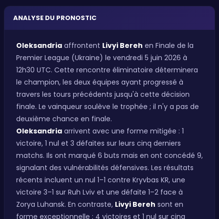
ANALYSE DU PRONOSTIC
Oleksandria
affrontent
Livyi Bereh
en Finale de la
Premier League (Ukraine) le vendredi 5 juin 2026 à
12h30 UTC. Cette rencontre éliminatoire déterminera
le champion, les deux équipes ayant progressé à
travers les tours précédents jusqu'à cette décision
finale. Le vainqueur soulève le trophée ; il n'y a pas de
deuxième chance en finale.
Oleksandria
arrivent avec une forme mitigée : 1
victoire, 1 nul et 3 défaites sur leurs cinq derniers
matchs. Ils ont marqué 6 buts mais en ont concédé 9,
signalant des vulnérabilités défensives. Les résultats
récents incluent un nul 1–1 contre Kryvbas KR, une
victoire 3–1 sur Ruh Lviv et une défaite 1–2 face à
Zorya Luhansk. En contraste,
Livyi Bereh
sont en
forme exceptionnelle : 4 victoires et 1 nul sur cinq