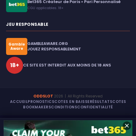
Bet365 Créateur de Paris » Pari Personnalisé
CGU applicables. 18+
JEU RESPONSABLE
GAMBLEAWARE.ORG
Gamble
Aware
JOUEZ RESPONSABLEMENT
18+
CE SITE EST INTERDIT AUX MOINS DE 18 ANS
ODDSLOT
2026
| All Rights Reserved
ACCUEIL
PRONOSTICS
COTES EN BAISSE
RÉSULTATS
COTES
BOOKMAKERS
CONDITIONS
CONFIDENTIALITÉ