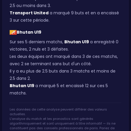
2.5 ou moins dans
3
.
Transport United
a marqué
9
buts et en a encaissé
3
sur cette période.
Bhutan U19
Sur ses
5
derniers matchs,
Bhutan U19
a enregistré
0
victoires
,
2
nuls
et
3
défaites
.
Les deux équipes ont marqué dans
3
de ces matchs,
avec
2
se terminant sans but d'un côté.
Il y a eu plus de 2.5 buts dans
3
matchs
et moins de
2.5 dans
2
.
Bhutan U19
a marqué
5
et encaissé
12
sur ces
5
matchs.
Les données de cette analyse peuvent différer des valeurs
actuelles.
L'analyse du match et les pronostics sont générés
algorithmiquement et sont uniquement à titre informatif — ils ne
constituent pas des conseils professionnels de paris. Pariez de