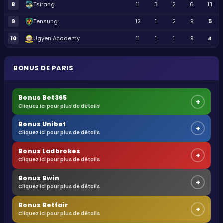
8
Tsirang
11
3
2
6
11
9
Tensung
12
1
2
9
5
10
Ugyen Academy
11
1
1
9
4
BONUS DE PARIS
Bonus Bet365
+
Cliquez ici pour plus de détails
Bonus Unibet
+
Cliquez ici pour plus de détails
Bonus Ladbrokes
+
Cliquez ici pour plus de détails
Bonus Bwin
+
Cliquez ici pour plus de détails
Bonus Betfair
+
Cliquez ici pour plus de détails