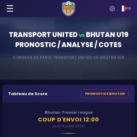
☰
FR
TRANSPORT UNITED
BHUTAN U19
VS
PRONOSTIC / ANALYSE / COTES
CONSEILS DE PARIS
TRANSPORT UNITED
VS
BHUTAN U19
Tableau de Score
PRONOSTICS BHUTAN
Bhutan
:
Premier League
COUP D'ENVOI
12:00
jeudi 9 juillet 2026