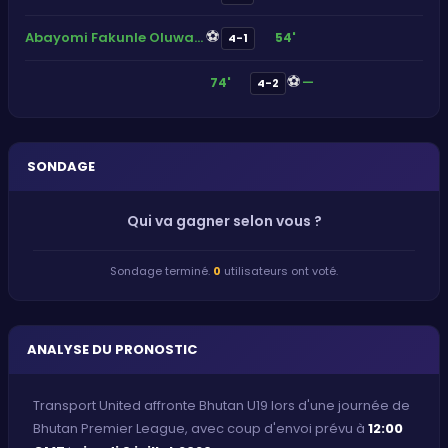
⚽
Abayomi Fakunle Oluwaseun
54'
4-1
⚽
—
74'
4-2
SONDAGE
Qui va gagner selon vous ?
Sondage terminé.
0
utilisateurs ont voté.
ANALYSE DU PRONOSTIC
Transport United
affronte
Bhutan U19
lors d'une journée
de
Bhutan
Premier League
, avec coup d'envoi prévu à
12:00