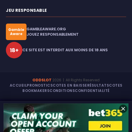
JEU RESPONSABLE
GAMBLEAWARE.ORG
Gamble
Aware
JOUEZ RESPONSABLEMENT
18+
CE SITE EST INTERDIT AUX MOINS DE 18 ANS
ODDSLOT
2026
| All Rights Reserved
ACCUEIL
PRONOSTICS
COTES EN BAISSE
RÉSULTATS
COTES
BOOKMAKERS
CONDITIONS
CONFIDENTIALITÉ