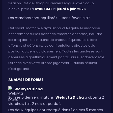
Season - 34
de
Ethiopia
Premier League
, avec coup
d'envoi prévu à
12:00
GMT
le
jeudi 4 juin 2026
.
Les marchés sont équilibrés — sans favori clair.
Cet avant-match
Welayta Dicha
vs
Negelle Arsi
est basé
entièrement sur les données récentes de forme, incluant
les cinq derniers matchs de chaque équipe, les bilans
offensifs et défensifs, les confrontations directes et la
position actuelle au classement. Toutes les analyses sont
générées algorithmiquement par ODDSLOT et doivent être
utilisées avec votre propre jugement — aucun résultat
n'est garanti.
ANALYSE DE FORME
Welayta Dicha
Sur ses
5
derniers matchs,
Welayta Dicha
a obtenu
2
victoires
, fait
2
nuls
et perdu
1
.
Les deux équipes ont marqué dans
1
de ces
5
matchs,