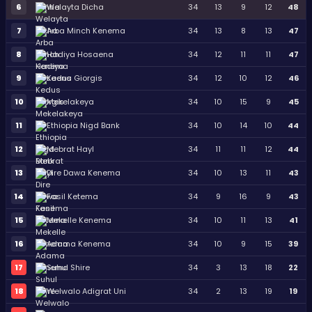
6
Welayta Dicha
34
13
9
12
48
7
Arba Minch Kenema
34
13
8
13
47
8
Hadiya Hosaena
34
12
11
11
47
9
Kedus Giorgis
34
12
10
12
46
10
Mekelakeya
34
10
15
9
45
11
Ethiopia Nigd Bank
34
10
14
10
44
12
Mebrat Hayl
34
11
11
12
44
13
Dire Dawa Kenema
34
10
13
11
43
14
Fasil Ketema
34
9
16
9
43
15
Mekelle Kenema
34
10
11
13
41
16
Adama Kenema
34
10
9
15
39
17
Suhul Shire
34
3
13
18
22
18
Welwalo Adigrat Uni
34
2
13
19
19