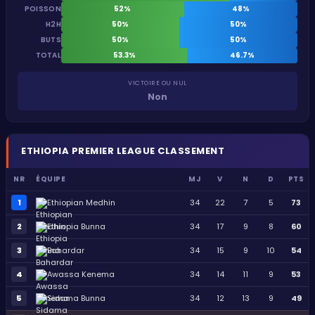
POISSON
52%
48%
H2H
50%
50%
BUTS
50%
50%
TOTAL
53.3%
46.7%
VICTOIRE OU NUL
Non
ETHIOPIA
PREMIER LEAGUE
CLASSEMENT
NR
ÉQUIPE
MJ
V
N
D
PTS
1
Ethiopian Medhin
34
22
7
5
73
2
Ethiopia Bunna
34
17
9
8
60
3
Bahardar
34
15
9
10
54
4
Awassa Kenema
34
14
11
9
53
5
Sidama Bunna
34
12
13
9
49