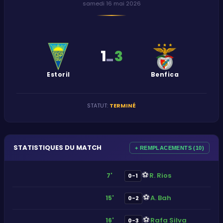
samedi 16 mai 2026
1
3
-
Estoril
Benfica
STATUT
:
TERMINÉ
STATISTIQUES DU MATCH
+ REMPLACEMENTS (10)
⚽
R. Rios
7'
0-1
⚽
A. Bah
15'
0-2
⚽
Rafa Silva
16'
0-3