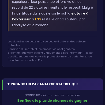
supérieure, leur puissance offensive et leur
record de 22 victoires méritent le respect. Malgré
l'incertitude du modèle sur le nul, la
victoire à
l'extérieur
à
1.33
reste le choix soutenu par
l'analyse et le marché.
Les données de cette analyse peuvent différer des valeurs
actuelles.
L'analyse du match et les pronostics sont générés
algorithmiquement et sont uniquement à titre informatif — ils ne
constituent pas des conseils professionnels de paris. Pariez de
manière responsable · 18+
★
PRONOSTIC PAR ANALYSE STATISTIQUE
PRONOSTIC
BASÉ SUR L'ANALYSE STATISTIQUE
Benfica a le plus de chances de gagner