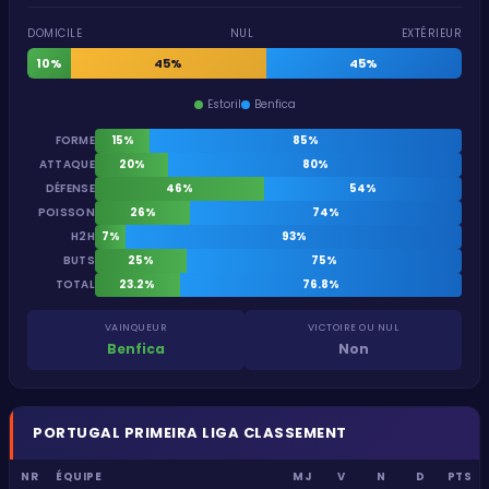
DOMICILE
NUL
EXTÉRIEUR
10%
45%
45%
Estoril
Benfica
FORME
15%
85%
ATTAQUE
20%
80%
DÉFENSE
46%
54%
POISSON
26%
74%
H2H
7%
93%
BUTS
25%
75%
TOTAL
23.2%
76.8%
VAINQUEUR
VICTOIRE OU NUL
Benfica
Non
PORTUGAL
PRIMEIRA LIGA
CLASSEMENT
NR
ÉQUIPE
MJ
V
N
D
PTS