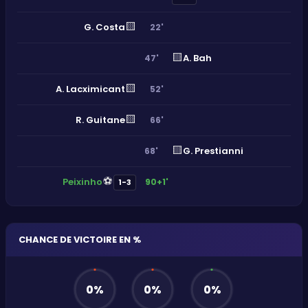
🟨
G. Costa
22'
🟨
A. Bah
47'
🟨
A. Lacximicant
52'
🟨
R. Guitane
66'
🟨
G. Prestianni
68'
⚽
Peixinho
90+1'
1-3
CHANCE DE VICTOIRE EN %
0
%
0
%
0
%