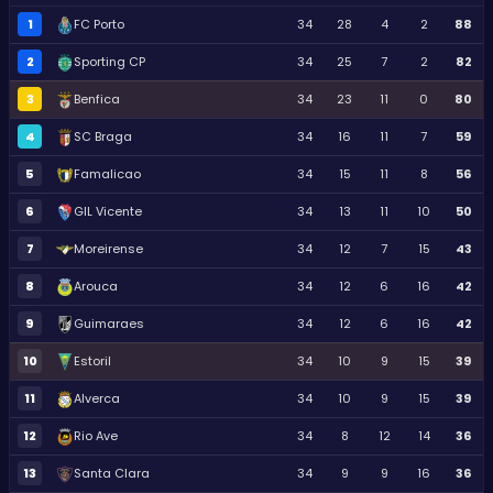
1
FC Porto
34
28
4
2
88
2
Sporting CP
34
25
7
2
82
3
Benfica
34
23
11
0
80
4
SC Braga
34
16
11
7
59
5
Famalicao
34
15
11
8
56
6
GIL Vicente
34
13
11
10
50
7
Moreirense
34
12
7
15
43
8
Arouca
34
12
6
16
42
9
Guimaraes
34
12
6
16
42
10
Estoril
34
10
9
15
39
11
Alverca
34
10
9
15
39
12
Rio Ave
34
8
12
14
36
13
Santa Clara
34
9
9
16
36