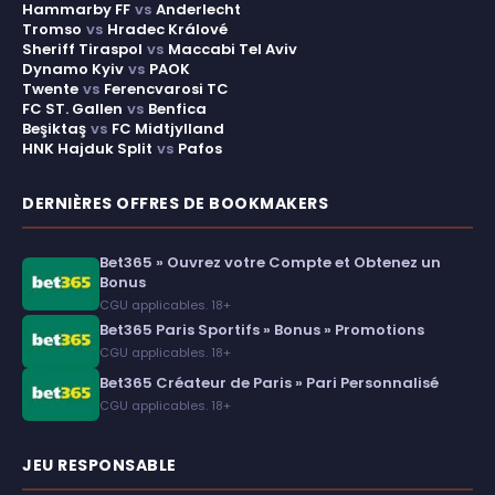
Hammarby FF
vs
Anderlecht
Tromso
vs
Hradec Králové
Sheriff Tiraspol
vs
Maccabi Tel Aviv
Dynamo Kyiv
vs
PAOK
Twente
vs
Ferencvarosi TC
FC ST. Gallen
vs
Benfica
Beşiktaş
vs
FC Midtjylland
HNK Hajduk Split
vs
Pafos
DERNIÈRES OFFRES DE BOOKMAKERS
Bet365 » Ouvrez votre Compte et Obtenez un
Bonus
CGU applicables. 18+
Bet365 Paris Sportifs » Bonus » Promotions
CGU applicables. 18+
Bet365 Créateur de Paris » Pari Personnalisé
CGU applicables. 18+
JEU RESPONSABLE