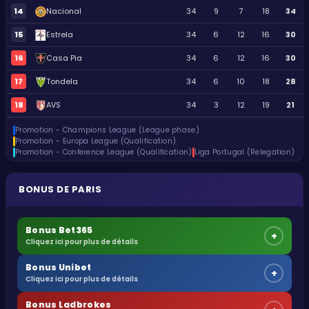
14
Nacional
34
9
7
18
34
15
Estrela
34
6
12
16
30
16
Casa Pia
34
6
12
16
30
17
Tondela
34
6
10
18
28
18
AVS
34
3
12
19
21
Promotion - Champions League (League phase)
Promotion - Europa League (Qualification)
Promotion - Conference League (Qualification)
Liga Portugal (Relegation)
BONUS DE PARIS
Bonus Bet365
+
Cliquez ici pour plus de détails
Bonus Unibet
+
Cliquez ici pour plus de détails
Bonus Ladbrokes