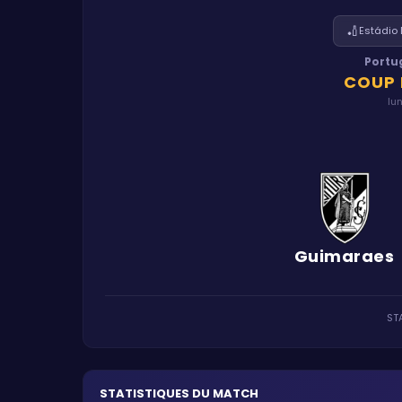
🏏
Estádio
Portu
COUP 
lu
Guimaraes
ST
STATISTIQUES DU MATCH