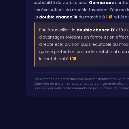
probabilité de victoire pour
Guimaraes
contr
Les évaluations du modèle favorisent l'équipe 
La
double chance 1X
du marché à
1.18
reflète 
Pari à surveiller : la
double chance 1X
offre 
d'avantages évidents en forme et en effect
directe et la division quasi équitable du mo
qu'une protection contre le match nul a du s
le match nul à
1.18
.
Les données de cette analyse peuvent différer des valeurs
L'analyse du match et les pronostics sont générés algorith
pas des conseils professionnels de paris. Pariez de maniè