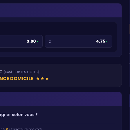
3.90
4.75
2
▲
▲
IC
(BASÉ SUR LES COTES)
NCE DOMICILE
★
★
★
agner selon vous ?
né.
0
utilisateurs ont voté.