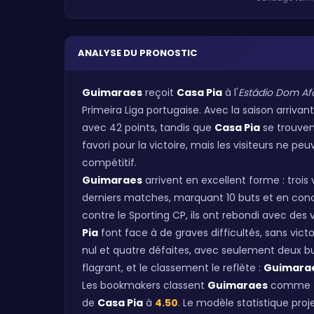
ANALYSE DU PRONOSTIC
Guimaraes
reçoit
Casa Pia
à l'
Estádio Dom Af
Primeira Liga portugaise. Avec la saison arriva
avec 42 points, tandis que
Casa Pia
se trouven
favori pour la victoire, mais les visiteurs ne 
compétitif.
Guimaraes
arrivent en excellent forme : trois 
derniers matches, marquant 10 buts et en conc
contre le Sporting CP, ils ont rebondi avec des v
Pia
font face à de graves difficultés, sans vic
nul et quatre défaites, avec seulement deux b
flagrant, et le classement le reflète :
Guimara
Les bookmakers classent
Guimaraes
comme fa
de
Casa Pia
à
4.50
. Le modèle statistique pro