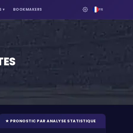
S
▾
BOOKMAKERS
FR
TES
★
PRONOSTIC PAR ANALYSE STATISTIQUE