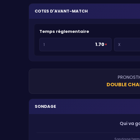
COTES D'AVANT-MATCH
Temps réglementaire
1.70
1
X
▼
PRONOST
DOUBLE CHA
SONDAGE
Qui va g
Sondage termi