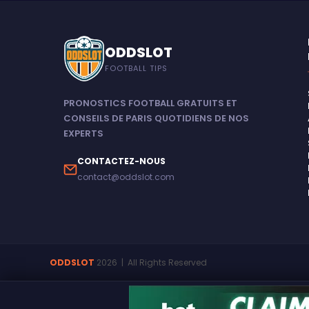
ODDSLOT
FOOTBALL TIPS
PRONOSTICS FOOTBALL GRATUITS ET
CONSEILS DE PARIS QUOTIDIENS DE NOS
EXPERTS
CONTACTEZ-NOUS
contact@oddslot.com
ODDSLOT
2026
| All Rights Reserved