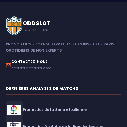
ODDSLOT
FOOTBALL TIPS
PRONOSTICS FOOTBALL GRATUITS ET CONSEILS DE PARIS
QUOTIDIENS DE NOS EXPERTS
CONTACTEZ-NOUS
contact@oddslot.com
DERNIÈRES ANALYSES DE MATCHS
Pronostics de la Serie A Italienne
Pronostics Gratuits de la Premier League