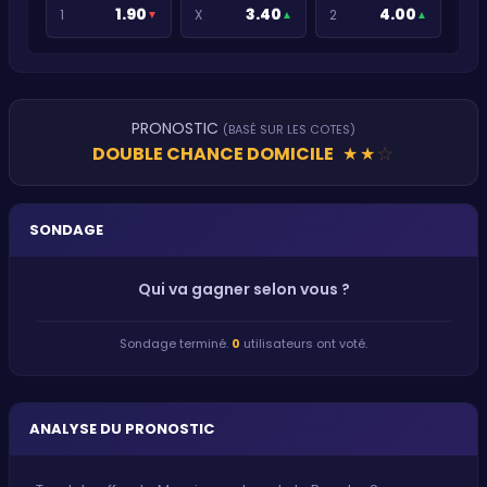
1.90
3.40
4.00
1
X
2
▼
▲
▲
PRONOSTIC
(BASÉ SUR LES COTES)
DOUBLE CHANCE DOMICILE
★
★
★
SONDAGE
Qui va gagner selon vous ?
Sondage terminé.
0
utilisateurs ont voté.
ANALYSE DU PRONOSTIC