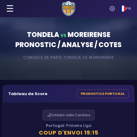
☰
FR
TONDELA
MOREIRENSE
VS
PRONOSTIC / ANALYSE / COTES
CONSEILS DE PARIS
TONDELA
VS
MOREIRENSE
Tableau de Score
PRONOSTICS PORTUGAL
🏏
Estádio João Cardoso
Portugal
:
Primeira Liga
COUP D'ENVOI
19:15