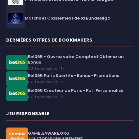
Matchs et Classement de la Bundesliga
DERNIÈRES OFFRES DE BOOKMAKERS
Bet365 » Ouvrez votre Compte et Obtenez un
Bonus
CGU applicables. 18+
Bet365 Paris Sportifs » Bonus » Promotions
CGU applicables. 18+
Bet365 Créateur de Paris » Pari Personnalisé
CGU applicables. 18+
JEU RESPONSABLE
GAMBLEAWARE.ORG
Gamble
Aware
JOUEZ RESPONSABLEMENT