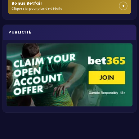
Bonus Betfair
+
Cliquez ici pour plus de détails
PUBLICITÉ