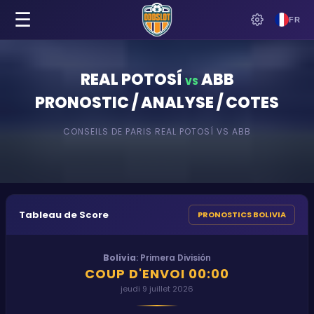
☰
FR
REAL POTOSÍ
ABB
VS
PRONOSTIC / ANALYSE / COTES
CONSEILS DE PARIS
REAL POTOSÍ
VS
ABB
Tableau de Score
PRONOSTICS BOLIVIA
Bolivia
:
Primera División
COUP D'ENVOI
00:00
jeudi 9 juillet 2026