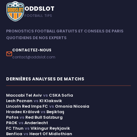
ODDSLOT
FOOTBALL TIPS
PRONOSTICS FOOTBALL GRATUITS ET CONSEILS DE PARIS
QUOTIDIENS DE NOS EXPERTS
CONTACTEZ-NOUS
contact@oddslot.com
DERNIÈRES ANALYSES DE MATCHS
Maccabi Tel Aviv
vs
CSKA Sofia
Lech Poznan
vs
KI Klaksvik
Lincoln Red Imps FC
vs
Omonia Nicosia
Hradec Králové
vs
Beşiktaş
Pafos
vs
Red Bull Salzburg
PAOK
vs
Anderlecht
FC Thun
vs
Vikingur Reykjavik
Benfica
vs
Heart Of Midlothian