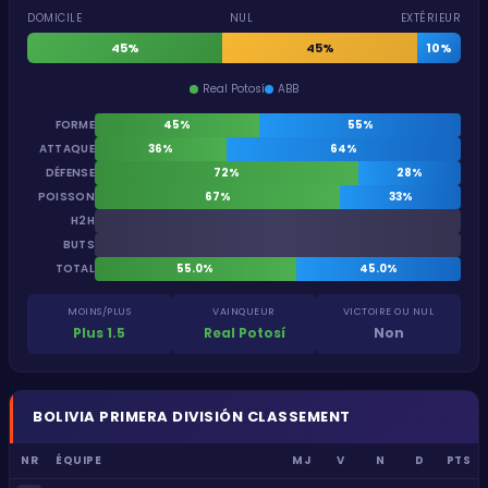
DOMICILE
NUL
EXTÉRIEUR
45%
45%
10%
Real Potosí
ABB
FORME
45%
55%
ATTAQUE
36%
64%
DÉFENSE
72%
28%
POISSON
67%
33%
H2H
BUTS
TOTAL
55.0%
45.0%
MOINS/PLUS
VAINQUEUR
VICTOIRE OU NUL
Plus 1.5
Real Potosí
Non
BOLIVIA
PRIMERA DIVISIÓN
CLASSEMENT
NR
ÉQUIPE
MJ
V
N
D
PTS