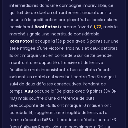
intermédiaires dans une campagne imprévisible, ce
qui fait de ce duel un affrontement crucial dans la
course à la qualification aux playoffs. Les bookmakers
considèrent
Real Potosí
comme favori à
1,73
, mais le
marché signale une incertitude considérable.
Real Potosí
occupe la 13e place avec 6 points sur une
série mitigée d'une victoire, trois nuls et deux défaites.
Ils ont marqué 5 et en concédé 5 sur cette période,
montrant une capacité offensive et défensive
équilibrée mais inconsistante. Les résultats récents
incluent un match nul sans but contre The Strongest
suivi de deux défaites consécutives. Pendant ce
temps,
ABB
occupe la 10e place avec 9 points (3V 0N
4D) mais souffre d'une différence de buts
préoccupante de -5. Ils ont marqué 10 mais en ont
concédé 14, suggérant une fragilité défensive. La
forme récente d'ABB est erratique : défaite lourde 1-3
face à Always Ready, victoire convaincante 3-1 sur