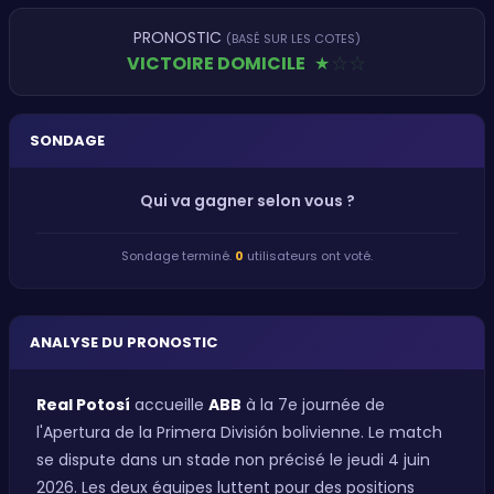
PRONOSTIC
(BASÉ SUR LES COTES)
VICTOIRE DOMICILE
★
★
★
SONDAGE
Qui va gagner selon vous ?
Sondage terminé.
0
utilisateurs ont voté.
ANALYSE DU PRONOSTIC
Real Potosí
accueille
ABB
à la 7e journée de
l'Apertura de la Primera División bolivienne. Le match
se dispute dans un stade non précisé le jeudi 4 juin
2026. Les deux équipes luttent pour des positions