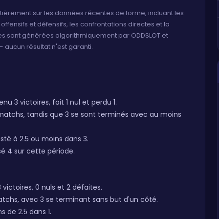
tièrement sur les données récentes de forme, incluant les
fensifs et défensifs, les confrontations directes et la
yses sont générées algorithmiquement par ODDSLOT et
 aucun résultat n'est garanti.
tenu
3
victoires
, fait
1
nul
et perdu
1
.
atchs, tandis que
3
se sont terminés avec au moins
esté à 2.5 ou moins dans
3
.
sé
4
sur cette période.
3
victoires
,
0
nuls
et
2
défaites
.
tchs, avec
3
se terminant sans but d'un côté.
s de 2.5 dans
1
.