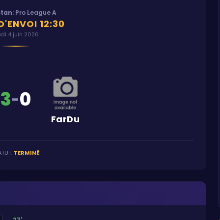
stan
:
Pro League A
D'ENVOI
12:30
udi 4 juin 2026
3
0
-
FarDu
ATUT
:
TERMINÉ
27'