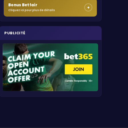
Bonus Betfair
+
Cliquez ici pour plus de détails
PUBLICITÉ