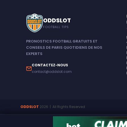
ODDSLOT
FOOTBALL TIPS
PRONOSTICS FOOTBALL GRATUITS ET
CONSEILS DE PARIS QUOTIDIENS DE NOS
EXPERTS
CONTACTEZ-NOUS
contact@oddslot.com
ODDSLOT
2026
| All Rights Reserved