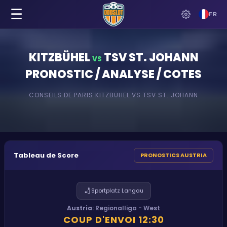
☰
FR
KITZBÜHEL
TSV ST. JOHANN
VS
PRONOSTIC / ANALYSE / COTES
CONSEILS DE PARIS
KITZBÜHEL
VS
TSV ST. JOHANN
Tableau de Score
PRONOSTICS AUSTRIA
🏏
Sportplatz Langau
Austria
:
Regionalliga - West
COUP D'ENVOI
12:30