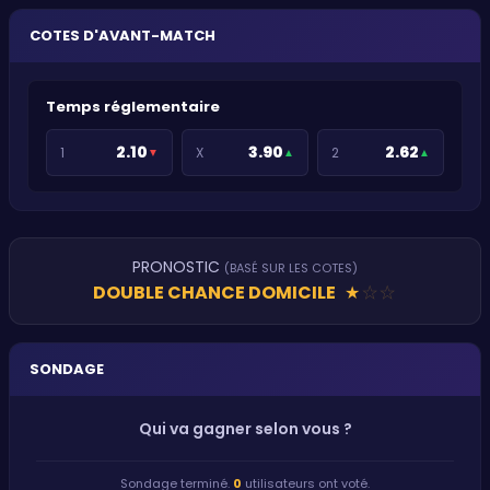
COTES D'AVANT-MATCH
Temps réglementaire
2.10
3.90
2.62
1
X
2
▼
▲
▲
PRONOSTIC
(BASÉ SUR LES COTES)
DOUBLE CHANCE DOMICILE
★
★
★
SONDAGE
Qui va gagner selon vous ?
Sondage terminé.
0
utilisateurs ont voté.