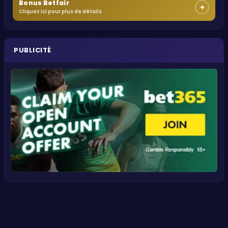
Bonus Betfair
+
Cliquez ici pour plus de détails
PUBLICITÉ