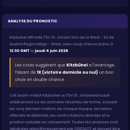
ANALYSE DU PRONOSTIC
Kitzbühel
affronte
TSV St. Johann
lors de la West - 32
de
Austria
Regionalliga - West
, avec coup d'envoi prévu à
12:30
GMT
le
jeudi 4 juin 2026
.
Les cotes suggèrent que
Kitzbühel
a l'avantage,
faisant de
1X (victoire domicile ou nul)
un bon
choix en double chance.
Cet avant-match
Kitzbühel
vs
TSV St. Johann
est basé
entièrement sur les données récentes de forme, incluant
les cinq derniers matchs de chaque équipe, les bilans
offensifs et défensifs, les confrontations directes et la
position actuelle au classement. Toutes les analyses sont
générées algorithmiquement par ODDSLOT et doivent être