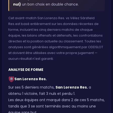
nul)
un bon choix en double chance.
Cet avant-match
San Lorenzo Res.
vs
Vélez Sársfield
Res.
est basé entièrement sur les données récentes de
forme, incluant les cinq derniers matchs de chaque
équipe, les bilans offensifs et défensifs, les confrontations
directes et la position actuelle au classement. Toutes les
analyses sont générées algorithmiquement par ODDSLOT
et doivent être utilisées avec votre propre jugement —
aucun résultat n'est garanti.
ANALYSE DE FORME
San Lorenzo Res.
Sur ses
5
derniers matchs,
San Lorenzo Res.
a
obtenu
1
victoire
, fait
3
nuls
et perdu
1
.
Les deux équipes ont marqué dans
2
de ces
5
matchs,
tandis que
3
se sont terminés avec au moins une
équipe sans but.