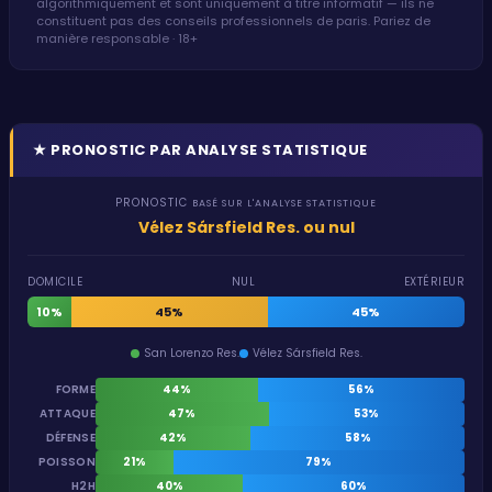
algorithmiquement et sont uniquement à titre informatif — ils ne
constituent pas des conseils professionnels de paris. Pariez de
manière responsable · 18+
★
PRONOSTIC PAR ANALYSE STATISTIQUE
PRONOSTIC
BASÉ SUR L'ANALYSE STATISTIQUE
Vélez Sársfield Res. ou nul
DOMICILE
NUL
EXTÉRIEUR
10%
45%
45%
San Lorenzo Res.
Vélez Sársfield Res.
FORME
44%
56%
ATTAQUE
47%
53%
DÉFENSE
42%
58%
POISSON
21%
79%
H2H
40%
60%