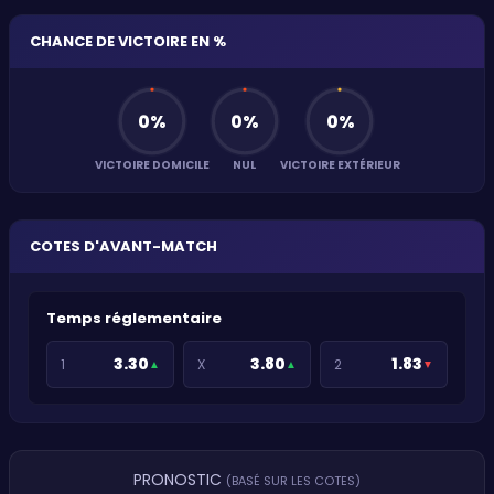
CHANCE DE VICTOIRE EN %
0
%
0
%
0
%
VICTOIRE DOMICILE
NUL
VICTOIRE EXTÉRIEUR
COTES D'AVANT-MATCH
Temps réglementaire
3.30
3.80
1.83
1
X
2
▲
▲
▼
PRONOSTIC
(BASÉ SUR LES COTES)