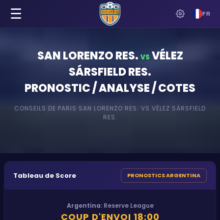
☰
FR
SAN LORENZO RES.
VÉLEZ
VS
SÁRSFIELD RES.
PRONOSTIC / ANALYSE / COTES
CONSEILS DE PARIS
SAN LORENZO RES.
VS
VÉLEZ SÁRSFIELD
RES.
Tableau de Score
PRONOSTICS ARGENTINA
Argentina
:
Reserve League
COUP D'ENVOI
18:00