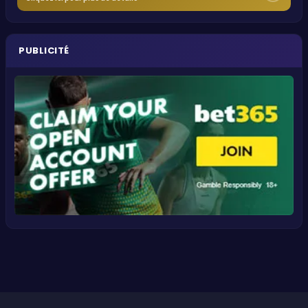
PUBLICITÉ