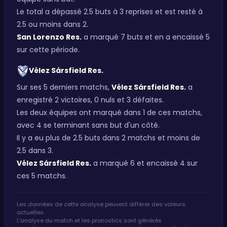
Le total a dépassé 2.5 buts à
3
reprises
et est resté à
2.5 ou moins dans
2
.
San Lorenzo Res.
a marqué
7
buts et en a encaissé
5
sur cette période.
Vélez Sársfield Res.
Sur ses
5
derniers matchs,
Vélez Sársfield Res.
a
enregistré
2
victoires
,
0
nuls
et
3
défaites
.
Les deux équipes ont marqué dans
1
de ces matchs,
avec
4
se terminant sans but d'un côté.
Il y a eu plus de 2.5 buts dans
2
matchs
et moins de
2.5 dans
3
.
Vélez Sársfield Res.
a marqué
6
et encaissé
4
sur
ces
5
matchs.
Les données de cette analyse peuvent différer des valeurs
actuelles.
L'analyse du match et les pronostics sont générés