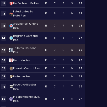
11
Unión Santa Fe Res.
18
7
8
3
29
Estudiantes La
18
8
4
6
28
12
Plata Res
Argentinos Juniors
18
7
7
4
28
13
Res.
Belgrano Córdoba
18
8
3
7
27
14
Res.
Talleres Córdoba
18
7
5
6
26
15
Res.
16
Huracán Res.
18
7
5
6
26
17
Rosario Central Res.
18
7
5
6
26
18
Platense Res.
18
7
5
6
26
Deportivo Riestra
18
7
4
7
25
19
Res.
Independiente Riva.
18
7
3
8
24
20
Res.