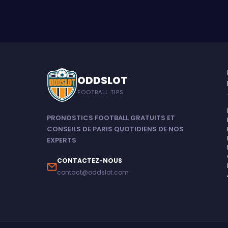
ODDSLOT
FOOTBALL TIPS
PRONOSTICS FOOTBALL GRATUITS ET
CONSEILS DE PARIS QUOTIDIENS DE NOS
EXPERTS
CONTACTEZ-NOUS
contact@oddslot.com