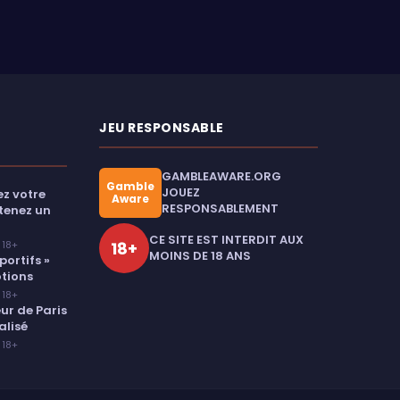
JEU RESPONSABLE
GAMBLEAWARE.ORG
Gamble
JOUEZ
ez votre
Aware
RESPONSABLEMENT
tenez un
CE SITE EST INTERDIT AUX
18+
 18+
MOINS DE 18 ANS
portifs »
tions
 18+
ur de Paris
alisé
 18+