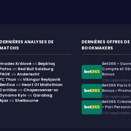
DERNIÈRES ANALYSES DE
DERNIÈRES OFFRES DE
MATCHS
BOOKMAKERS
Hradec Králové
vs
Beşiktaş
Bet365 » Ouvr
Pafos
vs
Red Bull Salzburg
Compte et Ob
PAOK
vs
Anderlecht
Bonus
FC Thun
vs
Vikingur Reykjavik
CGU applicables.
Benfica
vs
Heart Of Midlothian
Bet365 Paris S
Coritiba
vs
Chapecoense-sc
Bonus » Promo
Dynamo Kyiv
vs
Qarabag
CGU applicables.
Ajax
vs
Shelbourne
Bet365 Créate
» Pari Personn
CGU applicables.