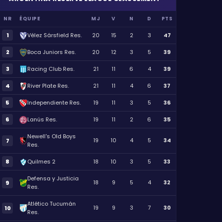
NR
ÉQUIPE
MJ
V
N
D
PTS
1
Vélez Sársfield Res.
20
15
2
3
47
2
Boca Juniors Res.
20
12
3
5
39
3
Racing Club Res.
21
11
6
4
39
4
River Plate Res.
21
11
4
6
37
5
Independiente Res.
19
11
3
5
36
6
Lanús Res.
19
11
2
6
35
Newell's Old Boys
19
10
4
5
34
7
Res.
8
Quilmes 2
18
10
3
5
33
Defensa y Justicia
18
9
5
4
32
9
Res.
Atlético Tucumán
19
9
3
7
30
10
Res.