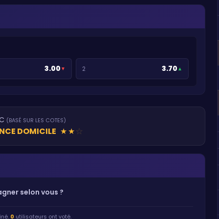
3.00
3.70
2
▼
▲
IC
(BASÉ SUR LES COTES)
NCE DOMICILE
★
★
★
agner selon vous ?
né.
0
utilisateurs ont voté.