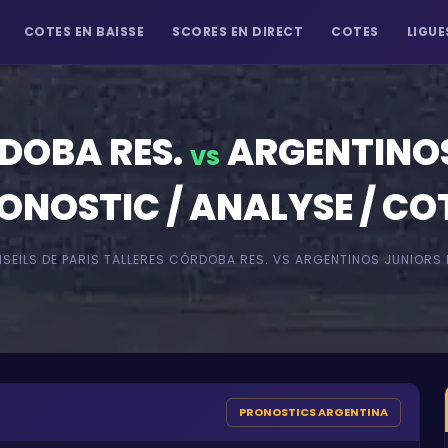
COTES EN BAISSE
SCORES EN DIRECT
COTES
LIGUE
DOBA RES.
ARGENTINOS
VS
ONOSTIC / ANALYSE / CO
SEILS DE PARIS
TALLERES CÓRDOBA RES.
VS
ARGENTINOS JUNIORS 
PRONOSTICS ARGENTINA