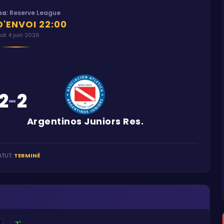
na
:
Reserve League
D'ENVOI
22:00
udi 4 juin 2026
2
2
-
Argentinos Juniors Res.
ATUT
:
TERMINÉ
7'