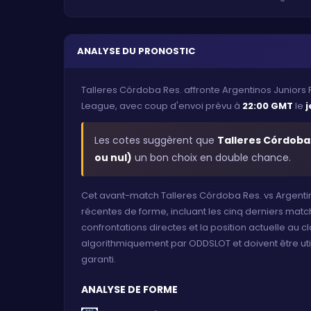
ANALYSE DU PRONOSTIC
Talleres Córdoba Res.
affronte
Argentinos Juniors 
League
, avec coup d'envoi prévu à
22:00
GMT
le
j
Les cotes suggèrent que
Talleres Córdoba
ou nul)
un bon choix en double chance.
Cet avant-match
Talleres Córdoba Res.
vs
Argenti
récentes de forme, incluant les cinq derniers match
confrontations directes et la position actuelle au
algorithmiquement par ODDSLOT et doivent être uti
garanti.
ANALYSE DE FORME