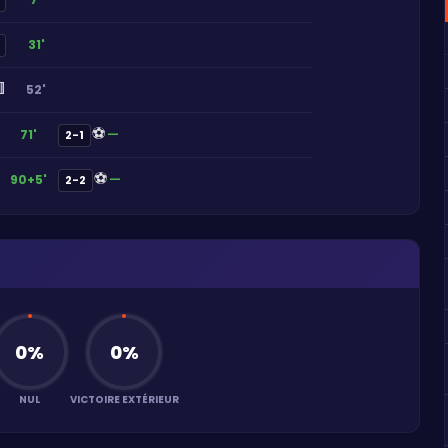
31'

52'
⚽
—
71'
2-1
⚽
—
90+5'
2-2
0
%
0
%
NUL
VICTOIRE EXTÉRIEUR