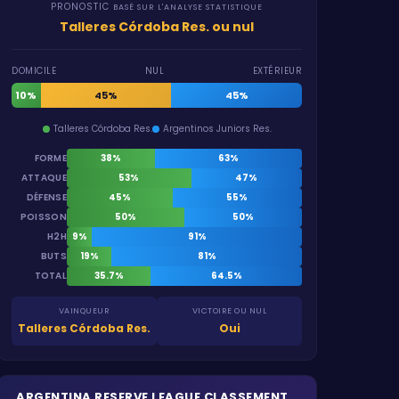
PRONOSTIC
BASÉ SUR L'ANALYSE STATISTIQUE
Talleres Córdoba Res. ou nul
DOMICILE
NUL
EXTÉRIEUR
10%
45%
45%
Talleres Córdoba Res.
Argentinos Juniors Res.
FORME
38%
63%
ATTAQUE
53%
47%
DÉFENSE
45%
55%
POISSON
50%
50%
H2H
9%
91%
BUTS
19%
81%
TOTAL
35.7%
64.5%
VAINQUEUR
VICTOIRE OU NUL
Talleres Córdoba Res.
Oui
ARGENTINA
RESERVE LEAGUE
CLASSEMENT