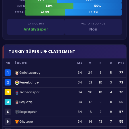
BUTS
50%
50%
TOTAL
41.3%
58.7%
VAINQUEUR
VICTOIRE OU NUL
Antalyaspor
Non
TURKEY
SÜPER LIG
CLASSEMENT
NR
ÉQUIPE
MJ
V
N
D
PTS
1
Galatasaray
34
24
5
5
77
2
Fenerbahçe
34
21
10
3
73
3
Trabzonspor
34
20
10
4
70
4
Beşiktaş
34
17
9
8
60
5
Başakşehir
34
16
9
9
57
6
Göztepe
34
14
13
7
55