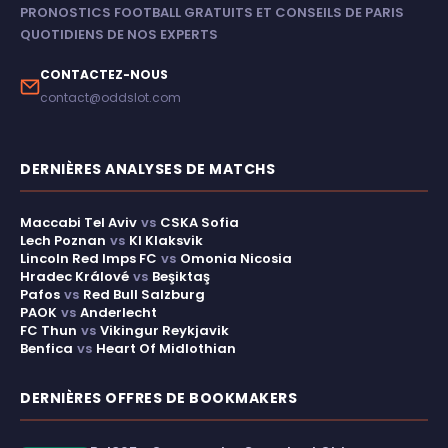
PRONOSTICS FOOTBALL GRATUITS ET CONSEILS DE PARIS
QUOTIDIENS DE NOS EXPERTS
CONTACTEZ-NOUS
contact@oddslot.com
DERNIÈRES ANALYSES DE MATCHS
Maccabi Tel Aviv
vs
CSKA Sofia
Lech Poznan
vs
KI Klaksvik
Lincoln Red Imps FC
vs
Omonia Nicosia
Hradec Králové
vs
Beşiktaş
Pafos
vs
Red Bull Salzburg
PAOK
vs
Anderlecht
FC Thun
vs
Vikingur Reykjavik
Benfica
vs
Heart Of Midlothian
DERNIÈRES OFFRES DE BOOKMAKERS