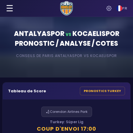
☰
FR
ANTALYASPOR
KOCAELISPOR
VS
PRONOSTIC / ANALYSE / COTES
CONSEILS DE PARIS
ANTALYASPOR
VS
KOCAELISPOR
Tableau de Score
PRONOSTICS TURKEY
🏏
Corendon Airlines Park
Turkey
:
Süper Lig
COUP D'ENVOI
17:00