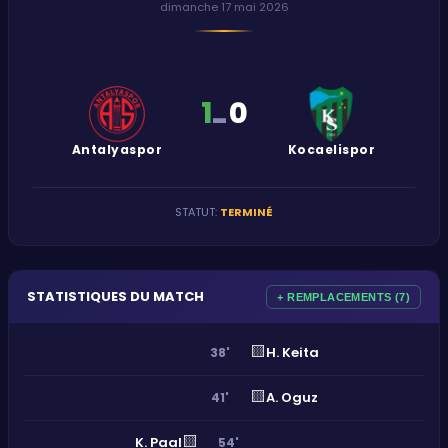
dimanche 17 mai 2026
1
0
-
Antalyaspor
Kocaelispor
STATUT
:
TERMINÉ
STATISTIQUES DU MATCH
+ REMPLACEMENTS (7)
🟨
H. Keita
38'
🟨
A. Oguz
41'
🟨
K. Paal
54'