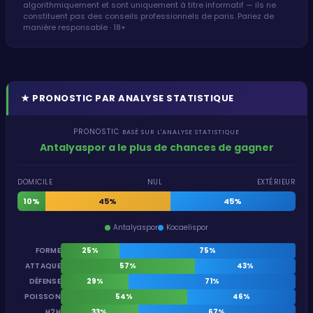
algorithmiquement et sont uniquement à titre informatif — ils ne
constituent pas des conseils professionnels de paris. Pariez de
manière responsable · 18+
★
PRONOSTIC PAR ANALYSE STATISTIQUE
PRONOSTIC
BASÉ SUR L'ANALYSE STATISTIQUE
Antalyaspor a le plus de chances de gagner
DOMICILE
NUL
EXTÉRIEUR
10%
45%
45%
Antalyaspor
Kocaelispor
FORME
25%
75%
ATTAQUE
57%
43%
DÉFENSE
29%
71%
POISSON
54%
46%
H2H
33%
67%