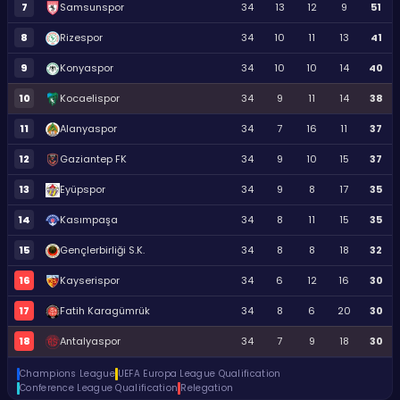
7
Samsunspor
34
13
12
9
51
8
Rizespor
34
10
11
13
41
9
Konyaspor
34
10
10
14
40
10
Kocaelispor
34
9
11
14
38
11
Alanyaspor
34
7
16
11
37
12
Gaziantep FK
34
9
10
15
37
13
Eyüpspor
34
9
8
17
35
14
Kasımpaşa
34
8
11
15
35
15
Gençlerbirliği S.K.
34
8
8
18
32
16
Kayserispor
34
6
12
16
30
17
Fatih Karagümrük
34
8
6
20
30
18
Antalyaspor
34
7
9
18
30
Champions League
UEFA Europa League Qualification
Conference League Qualification
Relegation