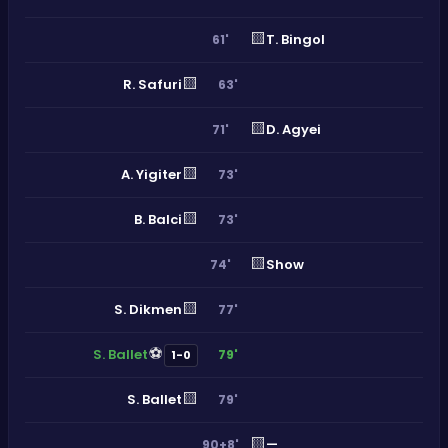
🟨
T. Bingol
61'
🟨
R. Safuri
63'
🟨
D. Agyei
71'
🟨
A. Yigiter
73'
🟨
B. Balci
73'
🟨
Show
74'
🟨
S. Dikmen
77'
⚽
S. Ballet
79'
1-0
🟨
S. Ballet
79'
🟨
—
90+8'