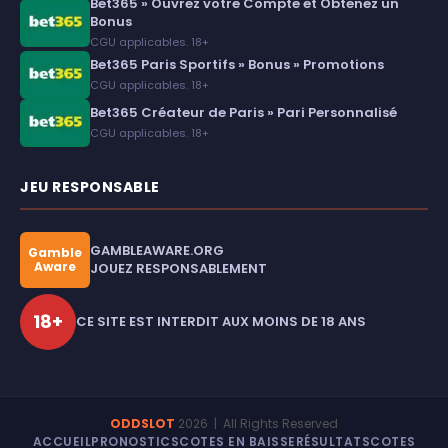
Bet365 » Ouvrez votre Compte et Obtenez un
Bonus
CGU applicables. 18+
Bet365 Paris Sportifs » Bonus » Promotions
CGU applicables. 18+
Bet365 Créateur de Paris » Pari Personnalisé
CGU applicables. 18+
JEU RESPONSABLE
GAMBLEAWARE.ORG
Gamble
Aware
JOUEZ RESPONSABLEMENT
18+
CE SITE EST INTERDIT AUX MOINS DE 18 ANS
ODDSLOT
2026
| All Rights Reserved
ACCUEIL
PRONOSTICS
COTES EN BAISSE
RÉSULTATS
COTES