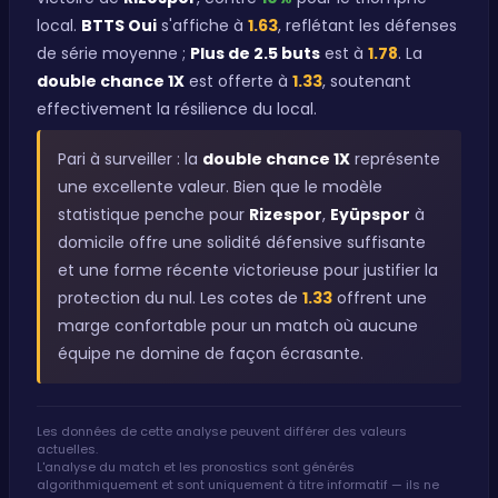
local.
BTTS Oui
s'affiche à
1.63
, reflétant les défenses
de série moyenne ;
Plus de 2.5 buts
est à
1.78
. La
double chance 1X
est offerte à
1.33
, soutenant
effectivement la résilience du local.
Pari à surveiller : la
double chance 1X
représente
une excellente valeur. Bien que le modèle
statistique penche pour
Rizespor
,
Eyüpspor
à
domicile offre une solidité défensive suffisante
et une forme récente victorieuse pour justifier la
protection du nul. Les cotes de
1.33
offrent une
marge confortable pour un match où aucune
équipe ne domine de façon écrasante.
Les données de cette analyse peuvent différer des valeurs
actuelles.
L'analyse du match et les pronostics sont générés
algorithmiquement et sont uniquement à titre informatif — ils ne