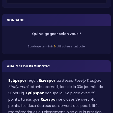
SONDAGE
Qui va gagner selon vous ?
Sondage terminé.
0
utilisateurs ont voté.
ANALYSE DU PRONOSTIC
Eyüpspor
reçoit
Rizespor
au
Recep Tayyip Erdoğan
Stadyumu
à Istanbul samedi, lors de la 33e journée de
Süper Lig.
Eyüpspor
occupe la 14e place avec 29
points, tandis que
Rizespor
se classe 8e avec 40
points. Les deux équipes conservent des possibilités
mathématiques au classement, bien que la pression