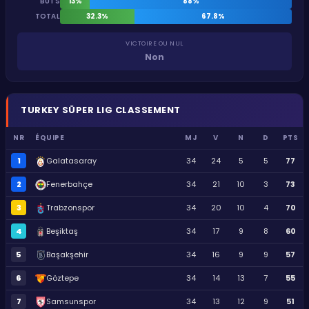
BUTS
13%
88%
TOTAL
32.3%
67.8%
VICTOIRE OU NUL
Non
TURKEY
SÜPER LIG
CLASSEMENT
NR
ÉQUIPE
MJ
V
N
D
PTS
1
Galatasaray
34
24
5
5
77
2
Fenerbahçe
34
21
10
3
73
3
Trabzonspor
34
20
10
4
70
4
Beşiktaş
34
17
9
8
60
5
Başakşehir
34
16
9
9
57
6
Göztepe
34
14
13
7
55
7
Samsunspor
34
13
12
9
51