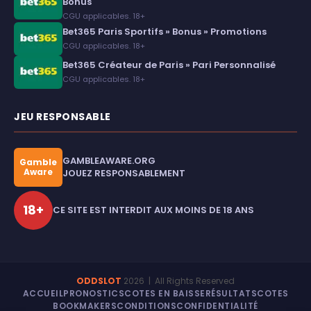
Bonus
CGU applicables. 18+
Bet365 Paris Sportifs » Bonus » Promotions
CGU applicables. 18+
Bet365 Créateur de Paris » Pari Personnalisé
CGU applicables. 18+
JEU RESPONSABLE
GAMBLEAWARE.ORG
Gamble
Aware
JOUEZ RESPONSABLEMENT
18+
CE SITE EST INTERDIT AUX MOINS DE 18 ANS
ODDSLOT
2026
| All Rights Reserved
ACCUEIL
PRONOSTICS
COTES EN BAISSE
RÉSULTATS
COTES
BOOKMAKERS
CONDITIONS
CONFIDENTIALITÉ