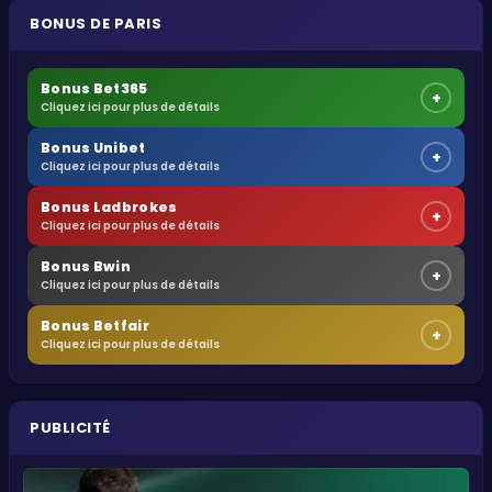
BONUS DE PARIS
Bonus Bet365
+
Cliquez ici pour plus de détails
Bonus Unibet
+
Cliquez ici pour plus de détails
Bonus Ladbrokes
+
Cliquez ici pour plus de détails
Bonus Bwin
+
Cliquez ici pour plus de détails
Bonus Betfair
+
Cliquez ici pour plus de détails
PUBLICITÉ